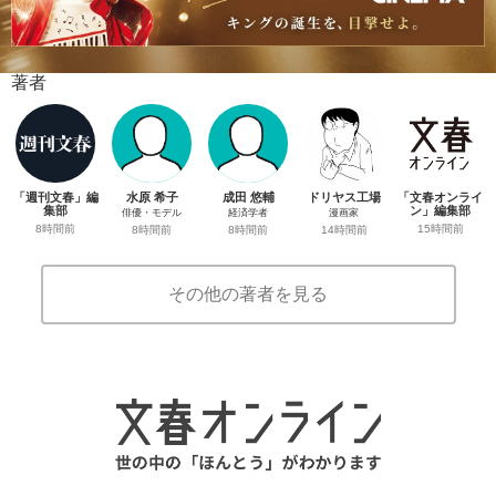
著者
「週刊文春」編
水原 希子
成田 悠輔
ドリヤス工場
「文春オンライ
集部
ン」編集部
俳優・モデル
経済学者
漫画家
8時間前
15時間前
8時間前
8時間前
14時間前
その他の著者を見る