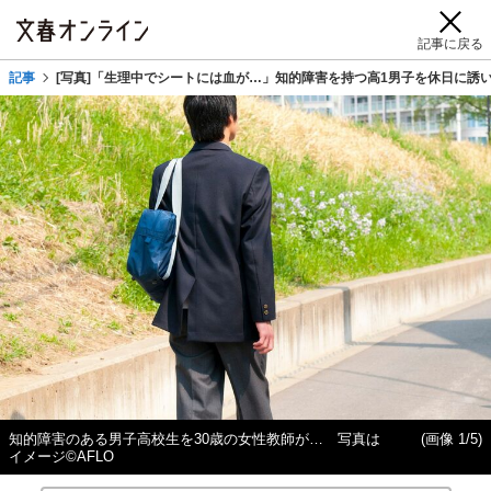
記事に戻る
記事
[写真]「生理中でシートには血が…」知的障害を持つ高1男子を休日に誘
知的障害のある男子高校生を30歳の女性教師が… 写真は
(画像 1/5)
イメージ©AFLO