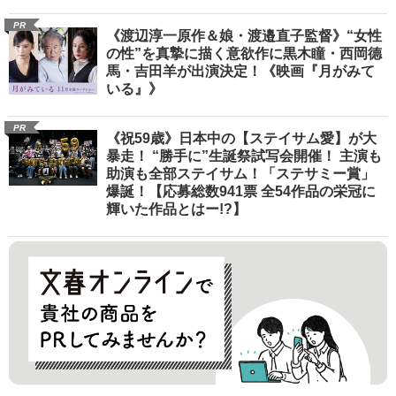
PR
《渡辺淳一原作＆娘・渡邉直子監督》“女性
の性”を真摯に描く意欲作に黒木瞳・西岡德
馬・吉田羊が出演決定！《映画『月がみて
いる』》
PR
《祝59歳》日本中の【ステイサム愛】が大
暴走！ “勝手に”生誕祭試写会開催！ 主演も
助演も全部ステイサム！「ステサミー賞」
爆誕！【応募総数941票 全54作品の栄冠に
輝いた作品とはー!?】