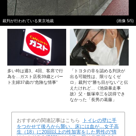
裁判が行われている東京地裁
(画像 5/5)
多い時は週3、4回、客席で行
「トヨタの非を認める判決が
為を…ガスト店長39歳とパー
出る可能性は、限りなくゼ
ト主婦37歳の“危険な情事”
ロ」裁判で“勝ち目がない”と伝
えたけれど…《池袋暴走事
故》父・飯塚幸三を説得でき
なかった「長男の葛藤」
おすすめの関連記事はこちら
トイレの壁に手
をつかせて後ろから襲い、床には血が…女子高
生（18）に20回以上の性加害をした男性の“情