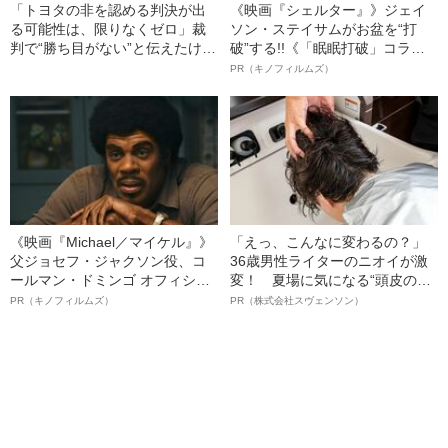
「トヨタの非を認める判決が出
《映画『シェルター』》ジェイ
る可能性は、限りなくゼロ」裁
ソン・ステイサムがお盆を“打
判で“勝ち目がない”と伝えたけれ
破”する!!《「眠眠打破」コラ
ど…《池袋暴走事故》父・飯塚
ボ》
PR（キノフィルムズ）
幸三を説得できなかった「長男
の葛藤」
《映画『Michael／マイケル』》
「えっ、こんなに変わるの？」
父ジョセフ・ジャクソン役、コ
36歳男性ライターのニオイが激
ールマン・ドミンゴ オフィシャ
変！ 夏場に気になる“頭皮のニ
ルインタビュー“観客を魅了した
オイ”や“ベタつき”を解消す
PR（キノフィルムズ）
PR（株式会社スヴェンソン）
名優、複雑な父親像への想いを
る、“ウィッグのスペシャリス
語る”《日本興収70億円突破》
ト”が生み出した徹底ケアとは