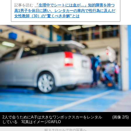
記事を読む
「生理中でシートには血が…」知的障害を持つ
高1男子を休日に誘い、レンタカーの車内で性行為に及んだ
女性教師（30）の“驚くべき弁解”とは
2人で会うためにA子は大きなワンボックスカーをレンタル
(画像 2/5)
している 写真はイメージ©AFLO
縦スクロールで次の写真へ