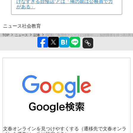
けなすぎる自慢話”とは「俺の親は公務員で力
がある」
ニュース
社会
教育
TOP
ニュース
記事
[写真]「生理中でシートには血が…」知的障害を持つ高1男
文春オンラインを見つけやすくする
（遷移先で文春オンラ