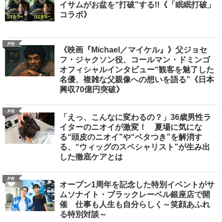
イサムがお盆を“打破”する!!《「眠眠打破」
コラボ》
PR
《映画『Michael／マイケル』》父ジョセ
フ・ジャクソン役、コールマン・ドミンゴ
オフィシャルインタビュー“観客を魅了した
名優、複雑な父親像への想いを語る”《日本
興収70億円突破》
PR
「えっ、こんなに変わるの？」36歳男性ラ
イターのニオイが激変！ 夏場に気にな
る“頭皮のニオイ”や“ベタつき”を解消す
る、“ウィッグのスペシャリスト”が生み出
した徹底ケアとは
PR
オープン1周年を記念した特別イベントがサ
ムソナイト・ブラックレーベル銀座店で開
催 仕事も人生も自分らしく～笑顔あふれ
る特別対談～