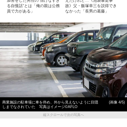
加害をした男性の“情けなすぎ
えたけれど…《池袋暴走事
る自慢話”とは「俺の親は公務
故》父・飯塚幸三を説得でき
員で力がある」
なかった「長男の葛藤」
商業施設の駐車場に車を停め、外から見えないように目隠
(画像 4/5)
しまでなされていた 写真はイメージ©AFLO
縦スクロールで次の写真へ