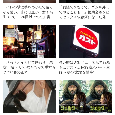
トイレの壁に手をつかせて後ろ
「我慢できなくて、ゴムを外し
から襲い、床には血が…女子高
てやることも…」援助交際を経
生（18）に20回以上の性加害を
てセックス依存症になった発達
した男性の“情けなすぎる自慢
障害女性（21）の告白
話”とは「俺の親は公務員で力が
ある」
「さっさとイカせて終わり」未
多い時は週3、4回、客席で行為
成年”援デリ”少女たちが相手する
を…ガスト店長39歳とパート主
ヤバい客の正体
婦37歳の“危険な情事”