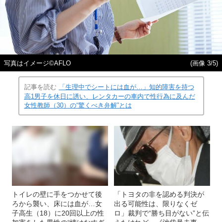
写真はイメージ©AFLO
(画像 3/5)
記事を読む
「生理中でシートには血が…」知的障害を持つ
高1男子を休日に誘い、レンタカーの車内で性行為に及んだ
女性教師（30）の“驚くべき弁解”とは
トイレの壁に手をつかせて後
「トヨタの非を認める判決が
ろから襲い、床には血が…女
出る可能性は、限りなくゼ
子高生（18）に20回以上の性
ロ」裁判で“勝ち目がない”と伝