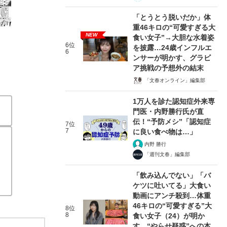
「とうとう脱いだか」体
重46キロの“可愛すぎる大
NEW
食い女子”→大胆な水着姿
6位
を披露…24歳インフルエ
6
ンサーが明かす、グラビ
ア挑戦の予想外の結末
「文春オンライン」編集部
1万人を診た認知症外来専
門医・内野勝行氏が直
伝！“予防メシ”「認知症
7位
7
に良い食べ物は…」
内野 勝行
「週刊文春」編集部
「飲み込んでない」「バ
ケツに吐いてる」大食い
動画にアンチ殺到…体重
46キロの“可愛すぎる”大
8位
8
食い女子（24）が明か
す、“やらせ疑惑”への本