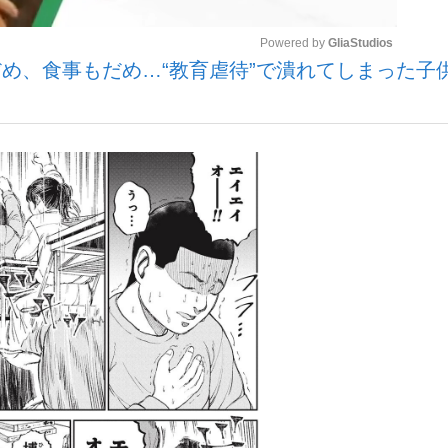
Powered by 
GliaStudios
め、食事もだめ…“教育虐待”で潰れてしまった子供
いまさら聞け
Mute
手が証言した“NPB聞...
「クマが悪者扱いされているの
もっと見る
カー日本代表・森保一監督...