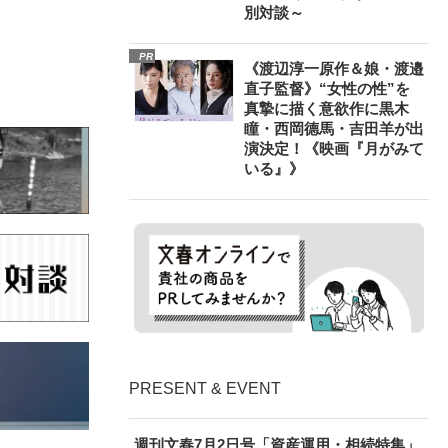
別対談～
PR
《渡辺淳一原作＆娘・渡邉
直子監督》“女性の性”を
真摯に描く意欲作に黒木
瞳・西岡德馬・吉田羊が出
演決定！《映画『月がみて
いる』》
PRESENT & EVENT
週刊文春7月2日号「資産運用・相続特集」