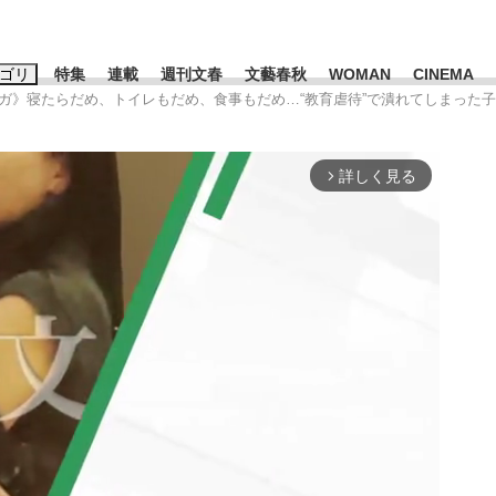
ゴリ
特集
連載
週刊文春
文藝春秋
WOMAN
CINEMA
ンガ》寝たらだめ、トイレもだめ、食事もだめ…“教育虐待”で潰れてしまった子
キーワード入力
ス
エンタメ
ライフ
ビジネス
詳しく見る
arrow_forward_ios
ーワードタグ一覧
山凌輝
#高市早苗
#後藤真希
#森岡毅
#城彰二
#内田有紀
観る将棋、読
#亀和田武
て明かした日本代表監督に...
「最悪の空気のまま解散」W