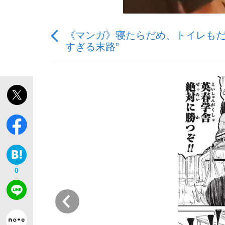
《マンガ》寝たらだめ、トイレもだ
すぎる末路”
「敗因分析は一切聞かれなかった」侍ジャパン選
キングの誕生を、目撃せよ。
the Style
0
前
「目標達成できなかったからと言って…」サッ