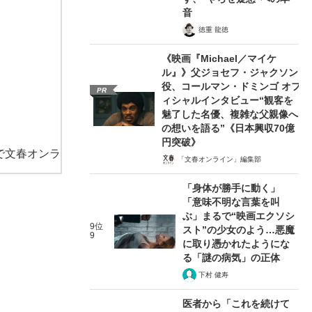
音
徳重 龍徳
《映画『Michael／マイケ
ル』》父ジョセフ・ジャクソン
役、コールマン・ドミンゴ オフ
PR
ィシャルインタビュー“観客を
魅了した名優、複雑な父親像へ
の想いを語る”《日本興収70億
円突破》
で文春オンラ
「文春オンライン」編集部
「身体が勝手に動く」
「意味不明な言葉を叫
ぶ」まるで“映画エクソシ
9位
スト”の少女のよう…悪魔
9
に取り憑かれたようにな
る「謎の病気」の正体
下村 健寿
医者から「これを続けて