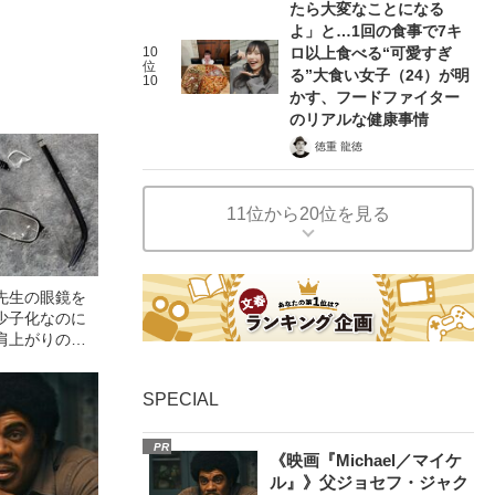
たら大変なことになる
よ」と…1回の食事で7キ
10
ロ以上食べる“可愛すぎ
位
る”大食い女子（24）が明
10
かす、フードファイター
のリアルな健康事情
徳重 龍徳
11位から20位を見る
先生の眼鏡を
少子化なのに
肩上がりの理
SPECIAL
PR
《映画『Michael／マイケ
ル』》父ジョセフ・ジャク