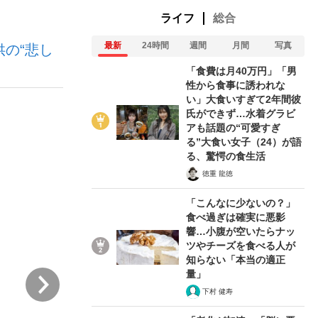
ライフ
総合
最新
24時間
週間
月間
写真
の“悲し
ない資産運用のすべて
「食費は月40万円」「男
性から食事に誘われな
い」大食いすぎて2年間彼
氏ができず…水着グラビ
が悲しい」『北の国から』倉本聰氏（91...
アも話題の“可愛すぎ
る”大食い女子（24）が語
る、驚愕の食生活
徳重 龍徳
「こんなに少ないの？」
食べ過ぎは確実に悪影
響…小腹が空いたらナッ
ツやチーズを食べる人が
知らない「本当の適正
量」
次
下村 健寿