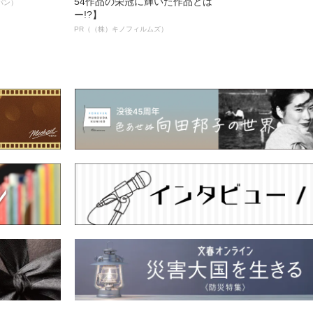
54作品の栄冠に輝いた作品とは
パン）
ー!?】
PR（（株）キノフィルムズ）