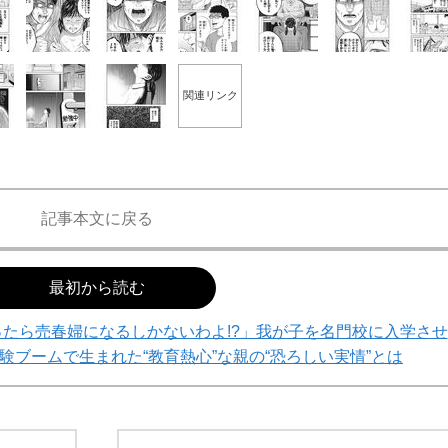
関連リンク
記事本文に戻る
最初から読む
たら売春婦になるしかないわよ!?」我が子を名門校に入学させ
ブームで生まれた“教育熱心”な親の“恐ろしい実情”とは