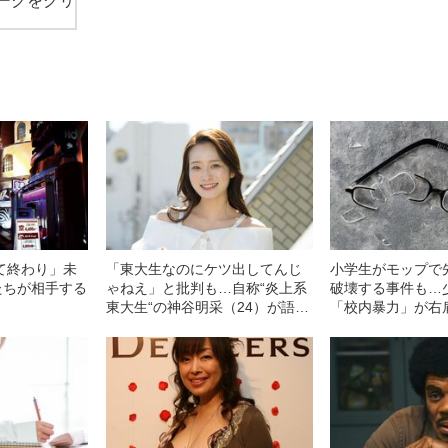
ークをクリ
て終わり」未
「東大生なのにケツ出してんじ
小学生がモップで
たちが相手する
ゃねえ」と批判も…自称“炎上系
破壊する事件も…
東大生“の神谷明采（24）が語
「校内暴力」が右
る、グラビアに挑戦した本当の
由【データ有り】
理由