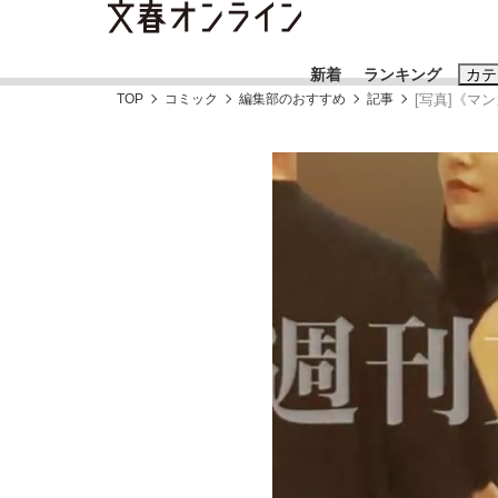
新着
ランキング
カテ
TOP
コミック
編集部のおすすめ
記事
[写真]《マ
スクープ
ニュー
おすすめのキ
#藤田晋
#三
#玉木雄一郎
「90%は失敗する。でも…」本田圭佑が初め
終戦から81年