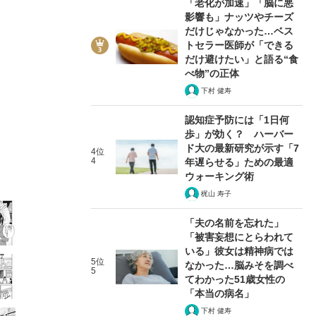
「老化が加速」「脳に悪
影響も」ナッツやチーズ
だけじゃなかった…ベス
トセラー医師が「できる
だけ避けたい」と語る“食
べ物”の正体
下村 健寿
5/37
認知症予防には「1日何
歩」が効く？ ハーバー
ド大の最新研究が示す「7
4位
4
年遅らせる」ための最適
ウォーキング術
梶山 寿子
「夫の名前を忘れた」
「被害妄想にとらわれて
いる」彼女は精神病では
5位
なかった…脳みそを調べ
5
てわかった51歳女性の
「本当の病名」
下村 健寿