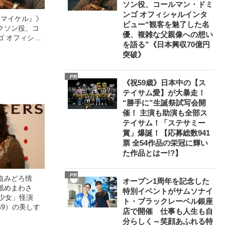
ソン役、コールマン・ドミ
ンゴ オフィシャルインタ
l／マイケル』》
ビュー“観客を魅了した名
クソン役、コ
優、複雑な父親像への想い
ゴ オフィシャ
を語る”《日本興収70億円
観客を魅了した
突破》
像への想いを
0億円突破》
PR
《祝59歳》日本中の【ス
テイサム愛】が大暴走！
“勝手に”生誕祭試写会開
催！ 主演も助演も全部ス
テイサム！「ステサミー
賞」爆誕！【応募総数941
票 全54作品の栄冠に輝い
た作品とはー!?】
PR
血みどろ情
オープン1周年を記念した
舐めまわさ
特別イベントがサムソナイ
美少女」怪演
ト・ブラックレーベル銀座
69）の美しす
店で開催 仕事も人生も自
分らしく～笑顔あふれる特