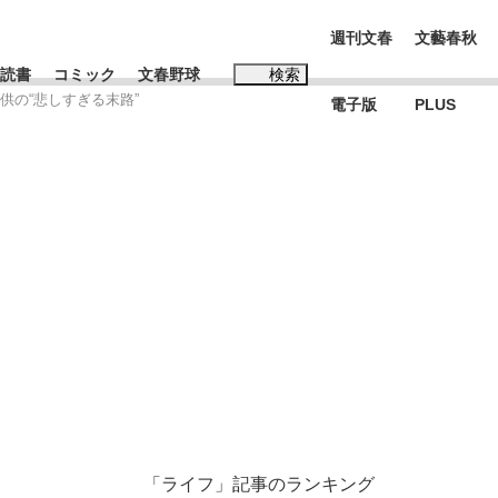
週刊文春
文藝春秋
読書
コミック
文春野球
検索
供の“悲しすぎる末路”
電子版
PLUS
インタビュー
読書
#松田聖子
む将棋
BC日本代表“敗戦”の真実 選手が明かす...
「ライフ」記事のランキング