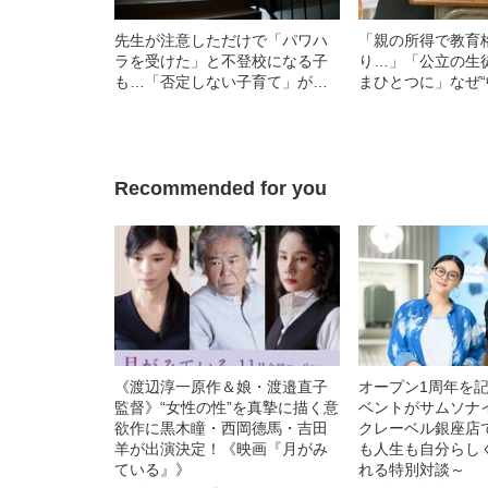
先生が注意しただけで「パワハ
「親の所得で教育
ラを受けた」と不登校になる子
り…」「公立の生
も…「否定しない子育て」が招
まひとつに」なぜ“
いた学校教育の惨状
んなに過熱してし
Recommended for you
《渡辺淳一原作＆娘・渡邉直子
オープン1周年を
監督》“女性の性”を真摯に描く意
ベントがサムソナ
欲作に黒木瞳・西岡德馬・吉田
クレーベル銀座店
羊が出演決定！《映画『月がみ
も人生も自分らし
ている』》
れる特別対談～