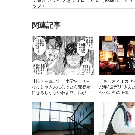
文春オンラインをフォローする
（遷移先で☆マ
ック）
関連記事
【続きを読む】「小学生でそん
「さっさとイカせ
なんじゃ大人になったら売春婦
成年”援デリ”少女
になるしかないわよ!?」我が子
ヤバい客の正体
を名門校に入学させようと暴
走…過熱する中学受験ブームで
生まれた“教育熱心”な親の“恐ろ
しい実情”とは