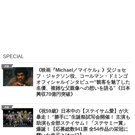
SPECIAL
PR
《映画『Michael／マイケル』》父ジョセ
フ・ジャクソン役、コールマン・ドミンゴ
オフィシャルインタビュー“観客を魅了した
名優、複雑な父親像への想いを語る”《日本
興収70億円突破》
PR
《祝59歳》日本中の【ステイサム愛】が大
暴走！ “勝手に”生誕祭試写会開催！ 主演も
助演も全部ステイサム！「ステサミー賞」
爆誕！【応募総数941票 全54作品の栄冠に