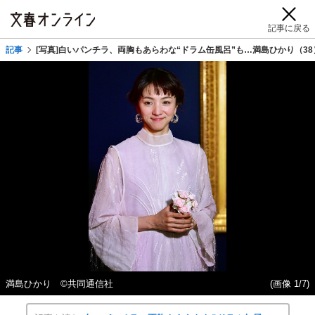
記事に戻る
記事
[写真]白いパンチラ、両胸もあらわな“ドラム缶風呂”も…満島ひかり（3
満島ひかり ©共同通信社
(画像 1/7)