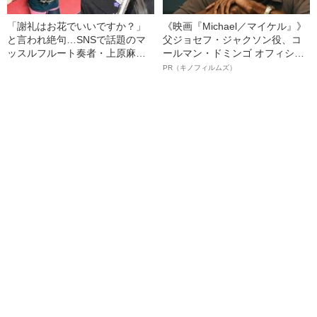
「謝礼はお花でいいですか？」
《映画『Michael／マイケル』》
と言われ絶句…SNSで話題のマ
父ジョセフ・ジャクソン役、コ
ッスルフルート奏者・上原麻衣
ールマン・ドミンゴ オフィシャ
が語る、プロでも「食べていけ
ルインタビュー“観客を魅了した
PR（キノフィルムズ）
ない」音楽界のリアル
名優、複雑な父親像への想いを
語る”《日本興収70億円突破》