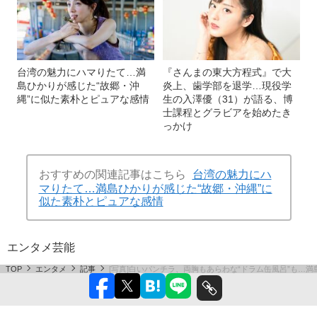
台湾の魅力にハマりたて…満
『さんまの東大方程式』で大
島ひかりが感じた“故郷・沖
炎上、歯学部を退学…現役学
縄”に似た素朴とピュアな感情
生の入澤優（31）が語る、博
士課程とグラビアを始めたき
っかけ
おすすめの関連記事はこちら
台湾の魅力にハ
マりたて…満島ひかりが感じた“故郷・沖縄”に
似た素朴とピュアな感情
エンタメ
芸能
TOP
エンタメ
記事
[写真]白いパンチラ、両胸もあらわな“ドラム缶風呂”も…