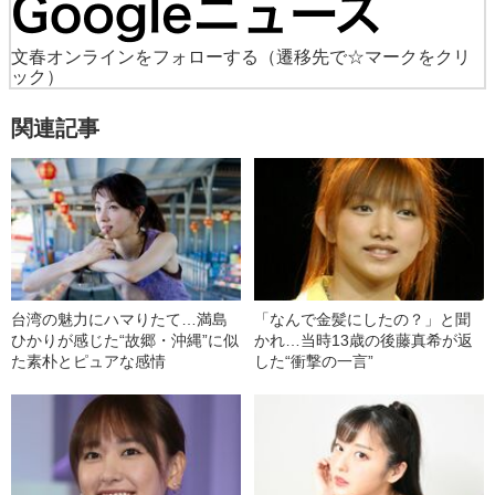
文春オンラインをフォローする
（遷移先で☆マークをクリ
ック）
関連記事
台湾の魅力にハマりたて…満島
「なんで金髪にしたの？」と聞
ひかりが感じた“故郷・沖縄”に似
かれ…当時13歳の後藤真希が返
た素朴とピュアな感情
した“衝撃の一言”