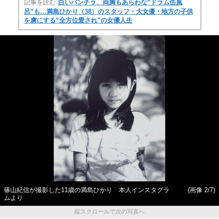
記事を読む
白いパンチラ、両胸もあらわな“ドラム缶風
呂”も…満島ひかり（38）のスタッフ・大女優・地方の子供
を虜にする“全方位愛され”の女優人生
篠山紀信が撮影した11歳の満島ひかり 本人インスタグラ
(画像 2/7)
ムより
縦スクロールで次の写真へ