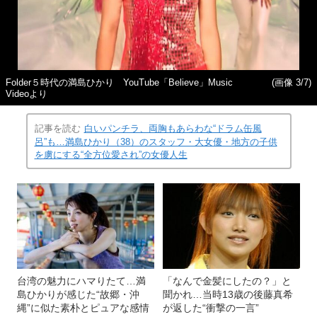
Folder５時代の満島ひかり YouTube「Believe」Music
(画像 3/7)
Videoより
記事を読む
白いパンチラ、両胸もあらわな“ドラム缶風
呂”も…満島ひかり（38）のスタッフ・大女優・地方の子供
を虜にする“全方位愛され”の女優人生
台湾の魅力にハマりたて…満
「なんで金髪にしたの？」と
島ひかりが感じた“故郷・沖
聞かれ…当時13歳の後藤真希
縄”に似た素朴とピュアな感情
が返した“衝撃の一言”