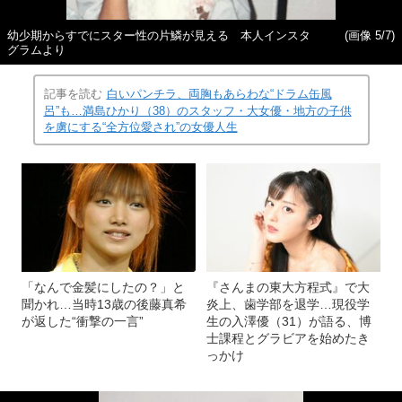
幼少期からすでにスター性の片鱗が見える 本人インスタ
(画像 5/7)
グラムより
記事を読む
白いパンチラ、両胸もあらわな“ドラム缶風
呂”も…満島ひかり（38）のスタッフ・大女優・地方の子供
を虜にする“全方位愛され”の女優人生
「なんで金髪にしたの？」と
『さんまの東大方程式』で大
聞かれ…当時13歳の後藤真希
炎上、歯学部を退学…現役学
が返した“衝撃の一言”
生の入澤優（31）が語る、博
士課程とグラビアを始めたき
っかけ