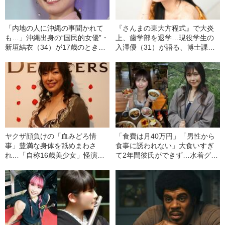
「内地の人に沖縄の事聞かれて
『さんまの東大方程式』で大炎
も…」沖縄出身の“国民的女優”・
上、歯学部を退学…現役学生の
新垣結衣（34）が17歳のときに
入澤優（31）が語る、博士課程
書いていたこと
とグラビアを始めたきっかけ
ヤクザ顔負けの「血みどろ情
「食費は月40万円」「男性から
事」豊満な身体を舐めまわさ
食事に誘われない」大食いすぎ
れ…「自称16歳美少女」怪演
て2年間彼氏ができず…水着グラ
中、かたせ梨乃（69）の美しす
ビアも話題の“可愛すぎる”大食い
ぎる“熟れ方”
女子（24）が語る、驚愕の食生
活