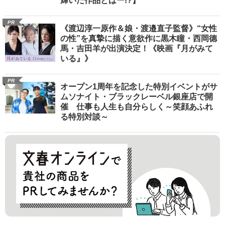
輝いた作品とはー!?】
PR
《渡辺淳一原作＆娘・渡邉直子監督》“女性
の性”を真摯に描く意欲作に黒木瞳・西岡德
馬・吉田羊が出演決定！《映画『月がみて
いる』》
PR
オープン1周年を記念した特別イベントがサ
ムソナイト・ブラックレーベル銀座店で開
催 仕事も人生も自分らしく～笑顔あふれ
る特別対談～