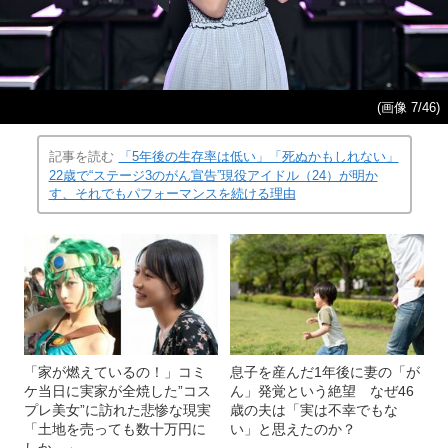
(画像 7/46)
記事を読む
「5年後の生存率は低い」「死ぬかもしれない」
22歳で“ステージ3のがん宣告”現役アイドル（24）が明か
す、それでもパフォーマンスを続ける理由
「家が燃えているの！」コミ
息子を産んだ1年後に妻の「が
ケ当日に実家が全焼した”コス
ん」発覚という絶望 なぜ46
プレ美女”に訪れた悲惨な現実
歳の夫は「実は不幸でもな
「土地を売っても数十万円に
い」と思えたのか？