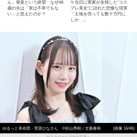
ん」発覚という絶望 なぜ46
ケ当日に実家が全焼した”コス
歳の夫は「実は不幸でもな
プレ美女”に訪れた悲惨な現実
い」と思えたのか？
「土地を売っても数十万円に
しか…」
ゆるっと革命団・菅原ひなさん ©杉山秀樹／文藝春秋
(画像 16/46)
縦スクロールで次の写真へ