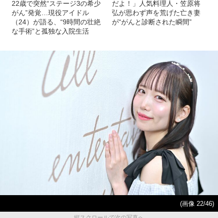
22歳で突然“ステージ3の希少
だよ！」人気料理人・笠原将
がん”発覚…現役アイドル
弘が思わず声を荒げた亡き妻
（24）が語る、“9時間の壮絶
が“がんと診断された瞬間”
な手術”と孤独な入院生活
(画像 22/46)
縦スクロールで次の写真へ