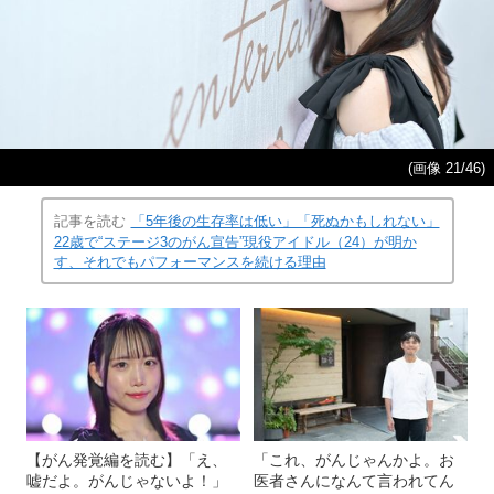
(画像 21/46)
記事を読む
「5年後の生存率は低い」「死ぬかもしれない」
22歳で“ステージ3のがん宣告”現役アイドル（24）が明か
す、それでもパフォーマンスを続ける理由
【がん発覚編を読む】「え、
「これ、がんじゃんかよ。お
嘘だよ。がんじゃないよ！」
医者さんになんて言われてん