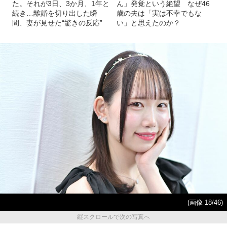
た。それが3日、3か月、1年と
ん」発覚という絶望 なぜ46
続き…離婚を切り出した瞬
歳の夫は「実は不幸でもな
間、妻が見せた“驚きの反応”
い」と思えたのか？
(画像 18/46)
縦スクロールで次の写真へ