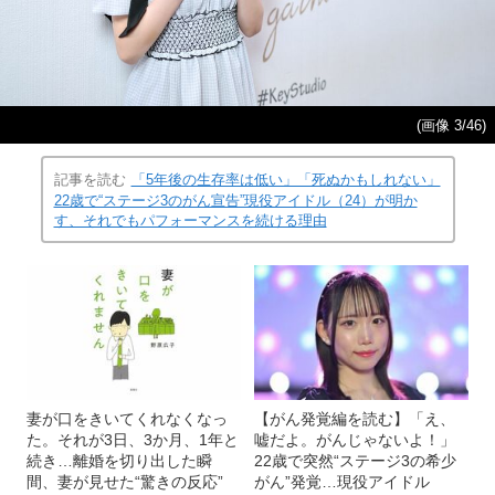
(画像 3/46)
記事を読む
「5年後の生存率は低い」「死ぬかもしれない」
22歳で“ステージ3のがん宣告”現役アイドル（24）が明か
す、それでもパフォーマンスを続ける理由
妻が口をきいてくれなくなっ
【がん発覚編を読む】「え、
た。それが3日、3か月、1年と
嘘だよ。がんじゃないよ！」
続き…離婚を切り出した瞬
22歳で突然“ステージ3の希少
間、妻が見せた“驚きの反応”
がん”発覚…現役アイドル