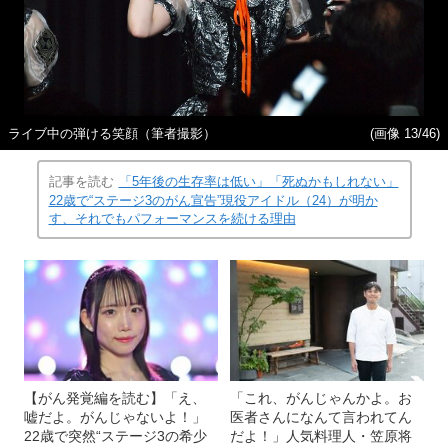
ライブ中の弾ける笑顔（筆者撮影）
(画像 13/46)
記事を読む
「5年後の生存率は低い」「死ぬかもしれない」
22歳で“ステージ3のがん宣告”現役アイドル（24）が明か
す、それでもパフォーマンスを続ける理由
【がん発覚編を読む】「え、
「これ、がんじゃんかよ。お
嘘だよ。がんじゃないよ！」
医者さんになんて言われてん
22歳で突然“ステージ3の希少
だよ！」人気料理人・笠原将