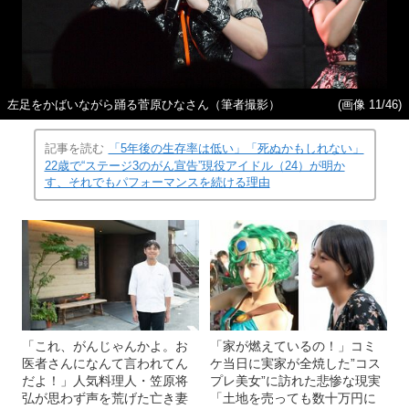
左足をかばいながら踊る菅原ひなさん（筆者撮影）
(画像 11/46)
記事を読む
「5年後の生存率は低い」「死ぬかもしれない」
22歳で“ステージ3のがん宣告”現役アイドル（24）が明か
す、それでもパフォーマンスを続ける理由
「これ、がんじゃんかよ。お
「家が燃えているの！」コミ
医者さんになんて言われてん
ケ当日に実家が全焼した”コス
だよ！」人気料理人・笠原将
プレ美女”に訪れた悲惨な現実
弘が思わず声を荒げた亡き妻
「土地を売っても数十万円に