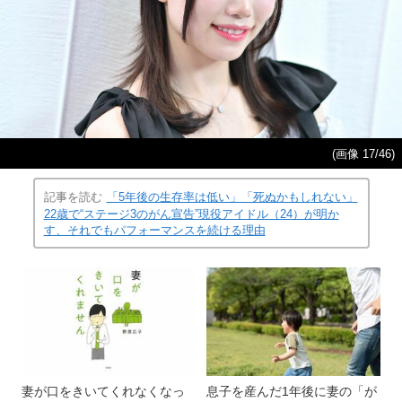
(画像 17/46)
記事を読む
「5年後の生存率は低い」「死ぬかもしれない」
22歳で“ステージ3のがん宣告”現役アイドル（24）が明か
す、それでもパフォーマンスを続ける理由
妻が口をきいてくれなくなっ
息子を産んだ1年後に妻の「が