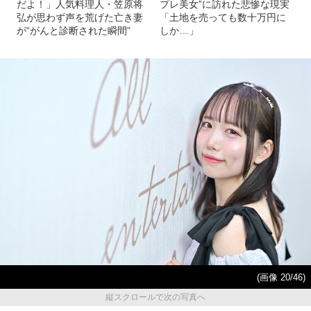
だよ！」人気料理人・笠原将
プレ美女”に訪れた悲惨な現実
弘が思わず声を荒げた亡き妻
「土地を売っても数十万円に
が“がんと診断された瞬間”
しか…」
(画像 20/46)
縦スクロールで次の写真へ