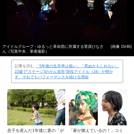
アイドルグループ・ゆるっと革命団に所属する菅原ひなさ
(画像 15/46)
ん（写真中央、筆者撮影）
記事を読む
「5年後の生存率は低い」「死ぬかもしれない」
22歳で“ステージ3のがん宣告”現役アイドル（24）が明か
す、それでもパフォーマンスを続ける理由
息子を産んだ1年後に妻の「が
「家が燃えているの！」コミ