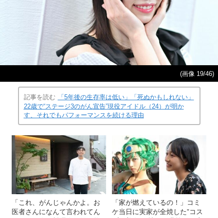
(画像 19/46)
記事を読む
「5年後の生存率は低い」「死ぬかもしれない」
22歳で“ステージ3のがん宣告”現役アイドル（24）が明か
す、それでもパフォーマンスを続ける理由
「これ、がんじゃんかよ。お
「家が燃えているの！」コミ
医者さんになんて言われてん
ケ当日に実家が全焼した”コス