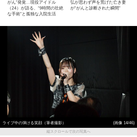
がん”発覚…現役アイドル
弘が思わず声を荒げた亡き妻
（24）が語る、“9時間の壮絶
が“がんと診断された瞬間”
な手術”と孤独な入院生活
ライブ中の弾ける笑顔（筆者撮影）
(画像 14/46)
縦スクロールで次の写真へ