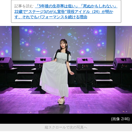
記事を読む
「5年後の生存率は低い」「死ぬかもしれない」
22歳で“ステージ3のがん宣告”現役アイドル（24）が明か
す、それでもパフォーマンスを続ける理由
(画像 2/46)
縦スクロールで次の写真へ