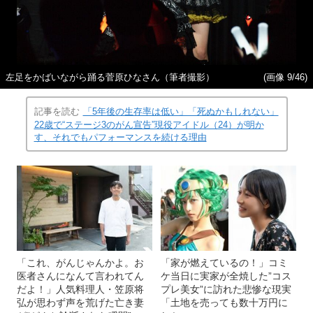
左足をかばいながら踊る菅原ひなさん（筆者撮影）
(画像 9/46)
記事を読む
「5年後の生存率は低い」「死ぬかもしれない」
22歳で“ステージ3のがん宣告”現役アイドル（24）が明か
す、それでもパフォーマンスを続ける理由
「これ、がんじゃんかよ。お
「家が燃えているの！」コミ
医者さんになんて言われてん
ケ当日に実家が全焼した”コス
だよ！」人気料理人・笠原将
プレ美女”に訪れた悲惨な現実
弘が思わず声を荒げた亡き妻
「土地を売っても数十万円に