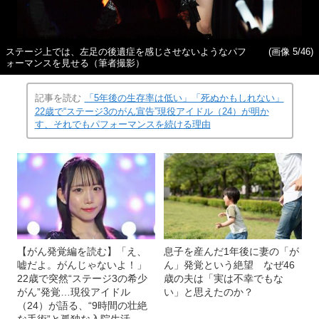
ステージ上では、左足の後遺症を感じさせないようなパフ
(画像 5/46)
ォーマンスを見せる（筆者撮影）
記事を読む
「5年後の生存率は低い」「死ぬかもしれない」
22歳で“ステージ3のがん宣告”現役アイドル（24）が明か
す、それでもパフォーマンスを続ける理由
【がん発覚編を読む】「え、
息子を産んだ1年後に妻の「が
嘘だよ。がんじゃないよ！」
ん」発覚という絶望 なぜ46
22歳で突然“ステージ3の希少
歳の夫は「実は不幸でもな
がん”発覚…現役アイドル
い」と思えたのか？
（24）が語る、“9時間の壮絶