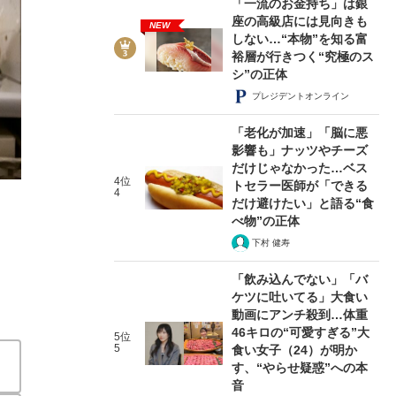
「一流のお金持ち」は銀
座の高級店には見向きも
NEW
しない…“本物”を知る富
裕層が行きつく“究極のス
シ”の正体
プレジデントオンライン
2/5
「老化が加速」「脳に悪
影響も」ナッツやチーズ
だけじゃなかった…ベス
4位
トセラー医師が「できる
4
だけ避けたい」と語る“食
べ物”の正体
下村 健寿
「飲み込んでない」「バ
ケツに吐いてる」大食い
動画にアンチ殺到…体重
46キロの“可愛すぎる”大
5位
5
食い女子（24）が明か
す、“やらせ疑惑”への本
音