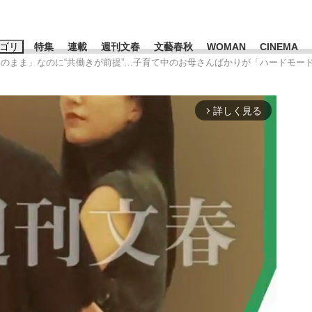
ゴリ
特集
連載
週刊文春
文藝春秋
WOMAN
CINEMA
本のまま」なのに“共働きが前提”…子育て中のお母さんばかりが「ハードモー
キーワード入力
ス
エンタメ
ライフ
ビジネス
詳しく見る
arrow_forward_ios
ーワードタグ一覧
山凌輝
#高市早苗
#後藤真希
#森岡毅
#城彰二
#内田有紀
観る将棋、読
#亀和田武
て明かした日本代表監督に...
「最悪の空気のまま解散」W