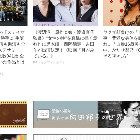
中の【ステイサ
《渡辺淳一原作＆娘・渡邉直子
ヤクザ顔負けの「
“勝手に”生誕
監督》“女性の性”を真摯に描く意
事」豊満な身体を
主演も助演も全
欲作に黒木瞳・西岡德馬・吉田
れ…「自称16歳
ステサミー
羊が出演決定！《映画『月がみ
中、かたせ梨乃（
数941票 全
ている』》
ぎる“熟れ方”
輝いた作品とは
PR（キノフィルムズ）
ズ）