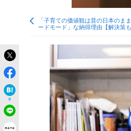
「子育ての価値観は昔の日本のまま
ードモード」な納得理由【解決策
「敗因分析は一切聞かれなかった」侍ジャパン選
キングの誕生を、目撃せよ。
the Style
0
「目標達成できなかったからと言って…」サッ