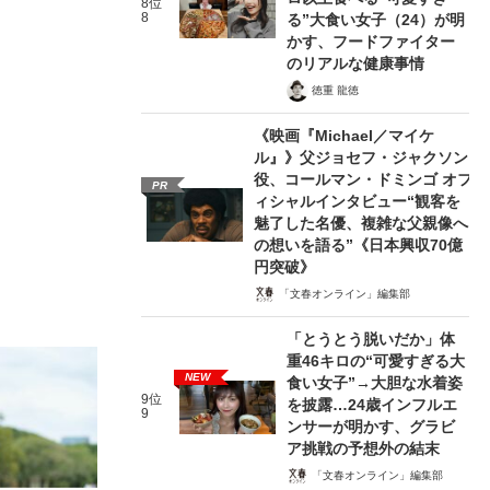
8位
8
る”大食い女子（24）が明
かす、フードファイター
のリアルな健康事情
徳重 龍徳
《映画『Michael／マイケ
ル』》父ジョセフ・ジャクソン
役、コールマン・ドミンゴ オフ
PR
ィシャルインタビュー“観客を
魅了した名優、複雑な父親像へ
の想いを語る”《日本興収70億
円突破》
「文春オンライン」編集部
「とうとう脱いだか」体
重46キロの“可愛すぎる大
NEW
食い女子”→大胆な水着姿
9位
を披露…24歳インフルエ
9
ンサーが明かす、グラビ
ア挑戦の予想外の結末
「文春オンライン」編集部