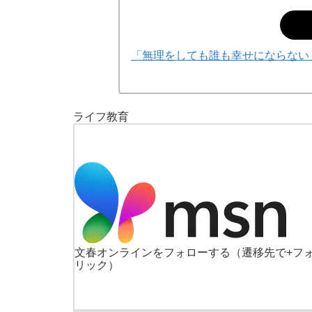
「無理をしても誰も幸せにならない
ライフ
教育
文春オンラインをフォローする
（遷移先で+フ
リック）