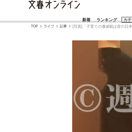
新着
ランキング
カテ
TOP
ライフ
記事
[写真]「子育ての価値観は昔の日
スクープ
ニュー
おすすめのキ
#藤田晋
#三
#玉木雄一郎
「90%は失敗する。でも…」本田圭佑が初め
終戦から81年