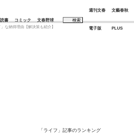
週刊文春
文藝春秋
読書
コミック
文春野球
検索
ド」な納得理由【解決策も紹介】
電子版
PLUS
インタビュー
読書
#松田聖子
む将棋
BC日本代表“敗戦”の真実 選手が明かす...
「ライフ」記事のランキング