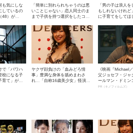
何も気にしな
「簡単に別れられちゃうのは悪
「男の子は浪人を
にしているの
いことじゃない」恋人同士のま
もしれないけれど
48）が
まで子供を持つ選択をしたコム
に子育てをしてほ
た娘に対して
アイ＆太田光海が、日本で感じ
浪人禁止を伝える
た“違和感”
い心情”
けで「パワハ
ヤクザ顔負けの「血みどろ情
《映画『Michae
登校になる子
事」豊満な身体を舐めまわさ
父ジョセフ・ジャ
子育て」が招
れ…「自称16歳美少女」怪演
ールマン・ドミン
状
中、かたせ梨乃（69）の美しす
ルインタビュー“
PR（キノフィルムズ）
ぎる“熟れ方”
名優、複雑な父親
語る”《日本興収7