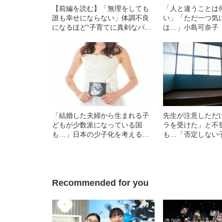
【前編を読む】「無理をしても
「人と違うことは
誰も幸せにならない」体調不良
い」「ただ一つ気
になるほど“子育てに真剣なパパ
は…」小島可奈子（
＆ママ”に知ってほしいこと
ADHDと診断され
思うこと
「結婚した夫婦から生まれる子
先生が注意しただ
どもが少数派になっている国
ラを受けた」と不
も…」日本の少子化を考える、
も…「否定しない
意外なヒントは“婚外子”にあった
いた学校教育の惨
Recommended for you