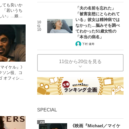
しても良いか
「夫の名前を忘れた」
」「若いうち
「被害妄想にとらわれて
しい」…娘に
いる」彼女は精神病では
母親の“生々し
10
なかった…脳みそを調べ
位
10
てわかった51歳女性の
「本当の病名」
下村 健寿
11位から20位を見る
l／マイケル』》
クソン役、コ
ゴ オフィシャ
観客を魅了した
像への想いを
0億円突破》
SPECIAL
PR
《映画『Michael／マイケ