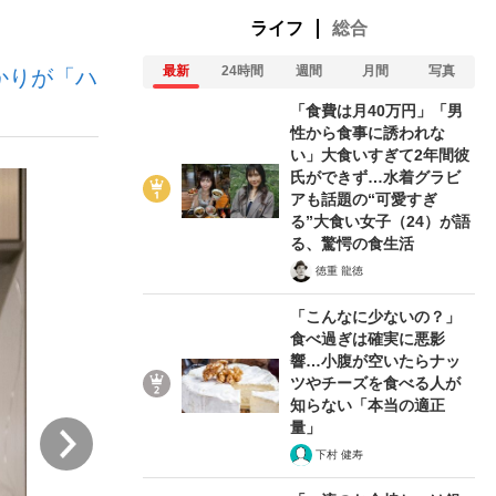
ライフ
総合
最新
24時間
週間
月間
写真
かりが「ハ
ない資産運用のすべて
「食費は月40万円」「男
性から食事に誘われな
い」大食いすぎて2年間彼
氏ができず…水着グラビ
が悲しい」『北の国から』倉本聰氏（91...
アも話題の“可愛すぎ
る”大食い女子（24）が語
る、驚愕の食生活
徳重 龍徳
「こんなに少ないの？」
食べ過ぎは確実に悪影
響…小腹が空いたらナッ
ツやチーズを食べる人が
知らない「本当の適正
量」
次
下村 健寿