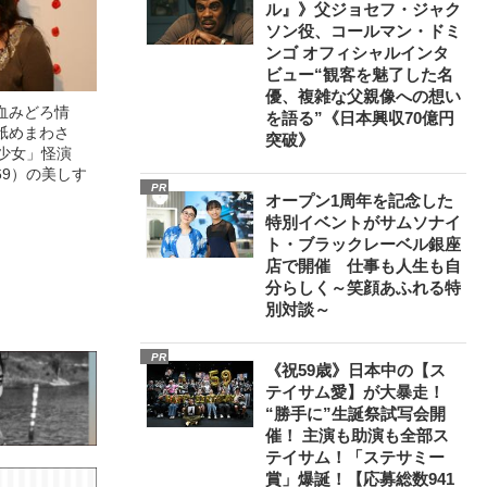
ル』》父ジョセフ・ジャク
ソン役、コールマン・ドミ
ンゴ オフィシャルインタ
ビュー“観客を魅了した名
優、複雑な父親像への想い
血みどろ情
を語る”《日本興収70億円
舐めまわさ
突破》
美少女」怪演
69）の美しす
PR
オープン1周年を記念した
特別イベントがサムソナイ
ト・ブラックレーベル銀座
店で開催 仕事も人生も自
分らしく～笑顔あふれる特
別対談～
PR
《祝59歳》日本中の【ス
テイサム愛】が大暴走！
“勝手に”生誕祭試写会開
催！ 主演も助演も全部ス
テイサム！「ステサミー
賞」爆誕！【応募総数941