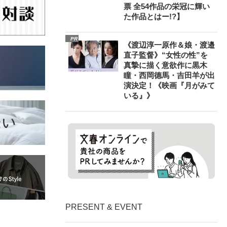
票 全54作品の栄冠に輝い
た作品とはー!?】
PR
《渡辺淳一原作＆娘・渡邉
直子監督》“女性の性”を
真摯に描く意欲作に黒木
瞳・西岡德馬・吉田羊が出
演決定！《映画『月がみて
いる』》
PRESENT & EVENT