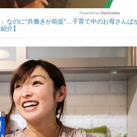
Powered by 
GliaStudios
」なのに“共働きが前提”…子育て中のお母さんば
いまさら聞け
も紹介】
Mute
手が証言した“NPB聞...
「クマが悪者扱いされているの
もっと見る
カー日本代表・森保一監督...