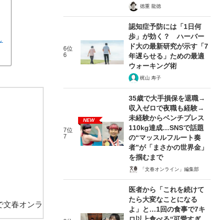
徳重 龍徳
認知症予防には「1日何
歩」が効く？ ハーバー
し
ド大の最新研究が示す「7
6位
6
年遅らせる」ための最適
ウォーキング術
梶山 寿子
35歳で大手損保を退職→
収入ゼロで夜職も経験→
未経験からベンチプレス
NEW
110kg達成…SNSで話題
7位
7
の“マッスルフルート奏
者”が「まさかの世界金」
を掴むまで
「文春オンライン」編集部
医者から「これを続けて
たら大変なことになる
で文春オンラ
よ」と…1回の食事で7キ
ロ以上食べる“可愛すぎ