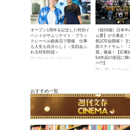
オープン1周年を記念した特別イ
《祝59歳》日本
ベントがサムソナイト・ブラッ
ム愛】が大暴走！ 
クレーベル銀座店で開催 仕事
祭試写会開催！ 
も人生も自分らしく～笑顔あふ
部ステイサム！「
れる特別対談～
賞」爆誕！【応募総
54作品の栄冠に
PR（サムソナイト・ジャパン）
ー!?】
PR（（株）キノフィルム
おすすめ一覧