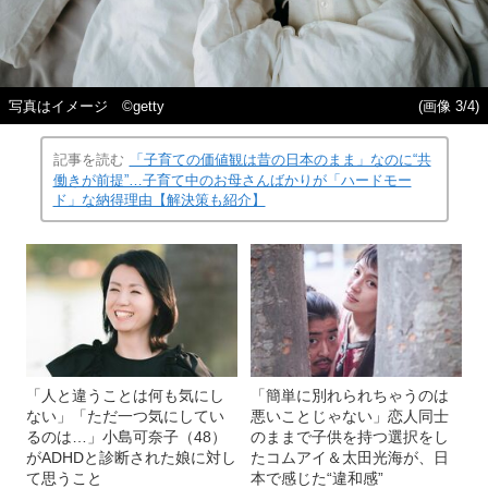
写真はイメージ ©getty
(画像 3/4)
記事を読む
「子育ての価値観は昔の日本のまま」なのに“共
働きが前提”…子育て中のお母さんばかりが「ハードモー
ド」な納得理由【解決策も紹介】
「人と違うことは何も気にし
「簡単に別れられちゃうのは
ない」「ただ一つ気にしてい
悪いことじゃない」恋人同士
るのは…」小島可奈子（48）
のままで子供を持つ選択をし
がADHDと診断された娘に対し
たコムアイ＆太田光海が、日
て思うこと
本で感じた“違和感”