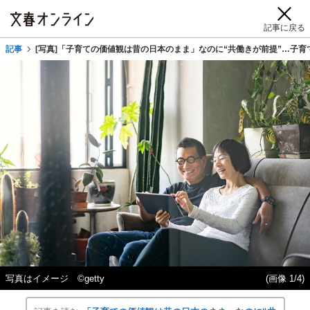
記事に戻る
記事
[写真]「子育ての価値観は昔の日本のまま」なのに“共働きが前提”…子
写真はイメージ ©getty
(画像 1/4)