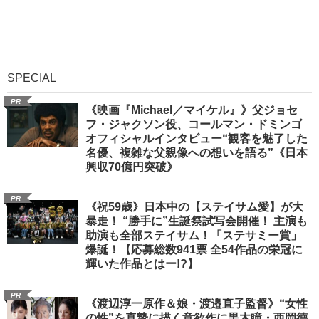
SPECIAL
PR
《映画『Michael／マイケル』》父ジョセ
フ・ジャクソン役、コールマン・ドミンゴ
オフィシャルインタビュー“観客を魅了した
名優、複雑な父親像への想いを語る”《日本
興収70億円突破》
PR
《祝59歳》日本中の【ステイサム愛】が大
暴走！ “勝手に”生誕祭試写会開催！ 主演も
助演も全部ステイサム！「ステサミー賞」
爆誕！【応募総数941票 全54作品の栄冠に
輝いた作品とはー!?】
PR
《渡辺淳一原作＆娘・渡邉直子監督》“女性
の性”を真摯に描く意欲作に黒木瞳・西岡德