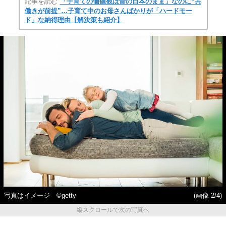
記事を読む
「子育ての価値観は昔の日本のまま」なのに“共
働きが前提”…子育て中のお母さんばかりが「ハードモー
ド」な納得理由【解決策も紹介】
写真はイメージ ©getty
(画像 2/4)
縦スクロールで次の写真へ