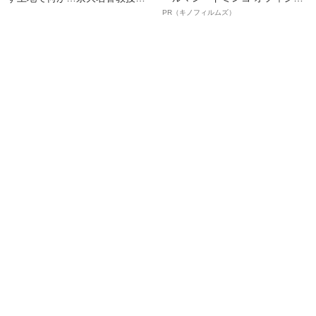
解説する「首都直下地震」のメ
ルインタビュー“観客を魅了した
PR（キノフィルムズ）
カニズム
名優、複雑な父親像への想いを
語る”《日本興収70億円突破》