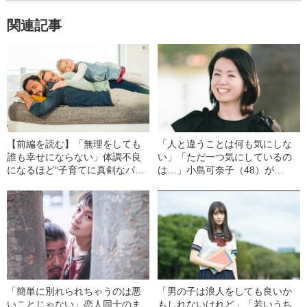
関連記事
【前編を読む】「無理をしても
「人と違うことは何も気にしな
誰も幸せにならない」体調不良
い」「ただ一つ気にしているの
になるほど“子育てに真剣なパパ
は…」小島可奈子（48）が
＆ママ”に知ってほしいこと
ADHDと診断された娘に対して思
うこと
「簡単に別れられちゃうのは悪
「男の子は浪人をしても良いか
いことじゃない」恋人同士のま
もしれないけれど」「若いうち