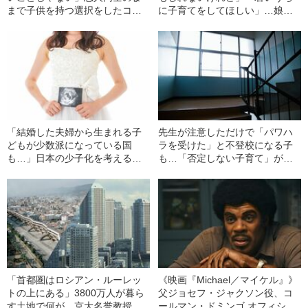
まで子供を持つ選択をしたコム
に子育てをしてほしい」…娘に
アイ＆太田光海が、日本で感じ
浪人禁止を伝える母親の“生々し
た“違和感”
い心情”
「結婚した夫婦から生まれる子
先生が注意しただけで「パワハ
どもが少数派になっている国
ラを受けた」と不登校になる子
も…」日本の少子化を考える、
も…「否定しない子育て」が招
意外なヒントは“婚外子”にあった
いた学校教育の惨状
「首都圏はロシアン・ルーレッ
《映画『Michael／マイケル』》
トの上にある」3800万人が暮ら
父ジョセフ・ジャクソン役、コ
す土地で何が…京大名誉教授が
ールマン・ドミンゴ オフィシャ