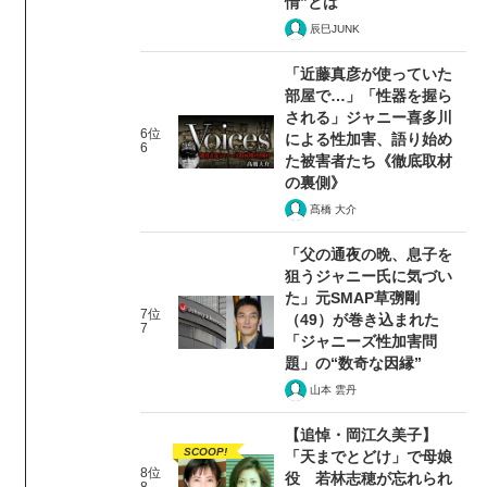
情”とは
辰巳JUNK
「近藤真彦が使っていた
部屋で…」「性器を握ら
される」ジャニー喜多川
6位
による性加害、語り始め
6
た被害者たち《徹底取材
の裏側》
髙橋 大介
「父の通夜の晩、息子を
狙うジャニー氏に気づい
た」元SMAP草彅剛
7位
（49）が巻き込まれた
7
「ジャニーズ性加害問
題」の“数奇な因縁”
山本 雲丹
【追悼・岡江久美子】
SCOOP!
「天までとどけ」で母娘
8位
役 若林志穂が忘れられ