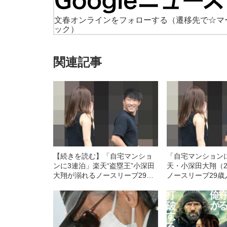
文春オンラインをフォローする
（遷移先で☆マ
ック）
関連記事
【続きを読む】「自宅マンショ
「自宅マンション
ンに3連泊」楽天“盗塁王”小深田
天・小深田大翔（
大翔が溺れるノースリーブ29歳
ノースリーブ29歳
人妻との“盗塁不倫”《スクープ
不倫”《スクープ撮
撮》