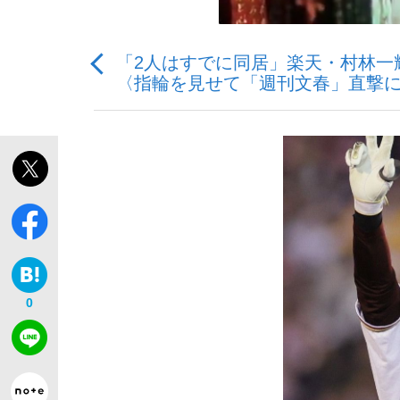
「2人はすでに同居」楽天・村林一輝
観る将棋、読む将棋
〈指輪を見せて「週刊文春」直撃
「敗因分析は一切聞かれなかった」侍ジャパン選
いまさら聞けない資産運用のすべて
0
「目標達成できなかったからと言って…」サッ