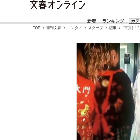
新着
ランキング
カテ
TOP
週刊文春
エンタメ
スクープ
記事
[写真]
スクープ
ニュー
おすすめのキ
#藤田晋
#三
#玉木雄一郎
「90%は失敗する。でも…」本田圭佑が初め
終戦から81年