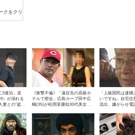
ークをクリ
に3連泊」楽
《衝撃不倫》「遠征先の高級ホ
「上級国民は逮捕
29）が溺れる
テルで密会」広島カープ田中広
いですね」自宅住
人妻との“盗塁
輔(35)が松岡茉優似30代美女と
流出、嫌がらせ電
》
禁断愛〈不倫スクープ撮〉「胸
死傷の池袋暴走事
元がザックリ開いた白色のブラ
の長男が直面した
ウスを羽織った女性の正体
への暴力」
は？」