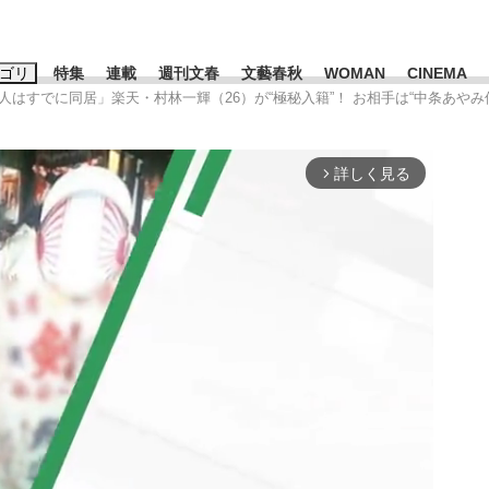
ゴリ
特集
連載
週刊文春
文藝春秋
WOMAN
CINEMA
「2人はすでに同居」楽天・村林一輝（26）が“極秘入籍”！ お相手は“中条あ
キーワード入力
ス
エンタメ
ライフ
ビジネス
詳しく見る
arrow_forward_ios
ーワードタグ一覧
山凌輝
#高市早苗
#後藤真希
#森岡毅
#城彰二
#内田有紀
#亀和田武
て明かした日本代表監督に...
「最悪の空気のまま解散」W
私のあのとき