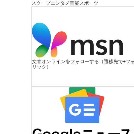
スクープ
エンタメ
芸能
スポーツ
文春オンラインをフォローする
（遷移先で+フ
リック）