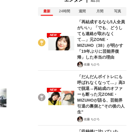
最新
24時間
週間
月間
写真
「再結成するなら5人全員
がいい」「でも、どうし
ても連絡が取れなく
NEW
て…」元ZONE・
2/11
MIZUHO（38）が明かす
「19年ぶりに芸能界復
帰」した本当の理由
佐藤 ちひろ
「だんだんボイトレにも
呼ばれなくなって…」高3
で脱退→再結成のオファ
NEW
ーも断った元ZONE・
MIZUHOが語る、芸能界
引退の裏側と“その後の人
生”
佐藤 ちひろ
「収録後に泣いていた、