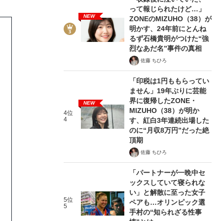
って報じられたけど…」
NEW
ZONEのMIZUHO（38）が
明かす、24年前にとんね
るず石橋貴明がつけた“強
烈なあだ名”事件の真相
佐藤 ちひろ
「印税は1円ももらってい
ません」19年ぶりに芸能
界に復帰したZONE・
NEW
MIZUHO（38）が明か
4位
4
す、紅白3年連続出場した
のに“月収8万円”だった絶
頂期
佐藤 ちひろ
「パートナーが一晩中セ
ックスしていて寝られな
い」と解散に至った女子
5位
ペアも…オリンピック選
5
手村の“知られざる性事