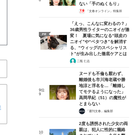
8
ない「手のぬくもり」
「文春オンライン」特集班
「えっ、こんなに変わるの？」
36歳男性ライターのニオイが激
PR
変！ 夏場に気になる“頭皮の
ニオイ”や“ベタつき”を解消す
る、“ウィッグのスペシャリス
ト”が生み出した徹底ケアとは
二瓶 仁志
ヌードも不倫も厭わず、
離婚後も市川海老蔵や勝
地涼と浮名を…「離婚し
9位
てモテるようになった」
9
高岡早紀（51）の魔性が
とまらない
妻
「週刊文春」編集部
2度も誘拐された少女の両
親は、犯人に性的に籠絡
10