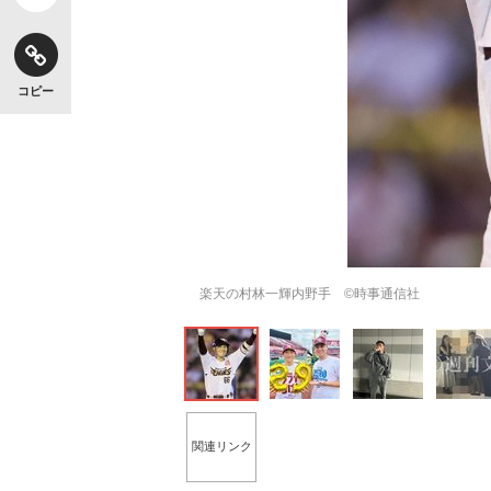
コピー
楽天の村林一輝内野手 ©時事通信社
関連リンク