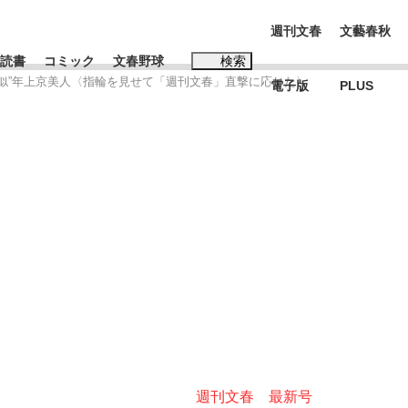
週刊文春
文藝春秋
読書
コミック
文春野球
検索
やみ似”年上京美人〈指輪を見せて「週刊文春」直撃に応じた〉
電子版
PLUS
インタビュー
読書
#松田聖子
BC日本代表“敗戦”の真実 選手が明かす...
、私のいま
週刊文春 最新号