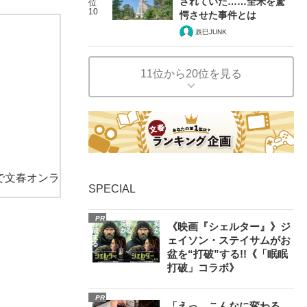
されていた……全米を驚
位
10
愕させた事件とは
辰巳JUNK
11位から20位を見る
で文春オンラ
SPECIAL
PR
《映画『シェルター』》ジ
ェイソン・ステイサムがお
盆を“打破”する!!《「眠眠
打破」コラボ》
PR
「えっ、こんなに変わる