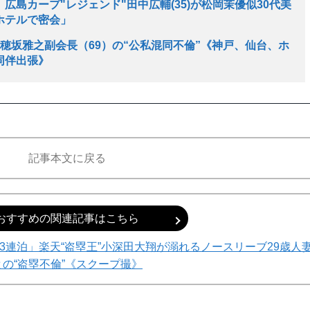
広島カープ"レジェンド"田中広輔(35)が松岡茉優似30代美
ホテルで密会」
穂坂雅之副会長（69）の“公私混同不倫”《神戸、仙台、ホ
同伴出張》
記事本文に戻る
おすすめの関連記事はこちら
連泊」楽天“盗塁王”小深田大翔が溺れるノースリーブ29歳人
との“盗塁不倫”《スクープ撮》