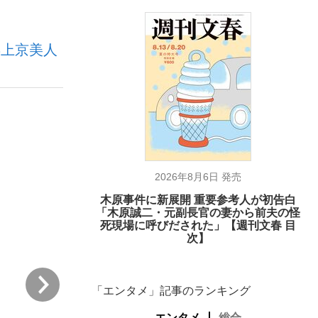
年上京美人
が悲しい」『北の国から』倉本聰氏（91...
を、目撃せよ。
2026年8月6日 発売
木原事件に新展開 重要参考人が初告白
「木原誠二・元副長官の妻から前夫の怪
死現場に呼びだされた」【週刊文春 目
次】
次
「エンタメ」記事のランキング
エンタメ
総合