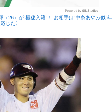
Powered by 
GliaStudios
（26）が“極秘入籍”！ お相手は“中条あやみ似”
に応じた〉
Mute
手が証言した“NPB聞...
「クマが悪者扱いされているの
キングの誕生
もっと見る
カー日本代表・森保一監督...