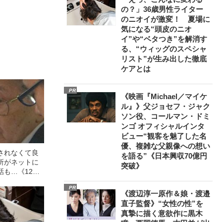
の？」36歳男性ライター
のニオイが激変！ 夏場に
気になる“頭皮のニオ
イ”や“ベタつき”を解消す
る、“ウィッグのスペシャ
リスト”が生み出した徹底
ケアとは
PR
《映画『Michael／マイケ
ル』》父ジョセフ・ジャク
ソン役、コールマン・ドミ
ンゴ オフィシャルインタ
ビュー“観客を魅了した名
優、複雑な父親像への想い
されなくて良
を語る”《日本興収70億円
所がネットに
突破》
話も…《12人
故》飯塚幸三
PR
「加害者家族
《渡辺淳一原作＆娘・渡邉
直子監督》“女性の性”を
真摯に描く意欲作に黒木