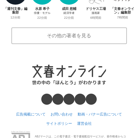
「週刊文春」編
水原 希子
成田 悠輔
ドリヤス工場
「文春オンライ
集部
ン」編集部
俳優・モデル
経済学者
漫画家
12分前
7時間前
22分前
22分前
6時間前
その他の著者を見る
広告掲載について
お問い合わせ
動画・バナー広告について
サイトポリシー
運営会社
ABJマークは、この電子書店・電子書籍配信サービスが、著作権者からコ