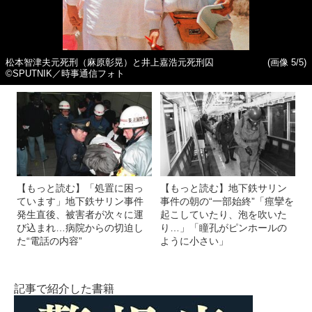
松本智津夫元死刑（麻原彰晃）と井上嘉浩元死刑囚
(画像 5/5)
©SPUTNIK／時事通信フォト
【もっと読む】「処置に困っ
【もっと読む】地下鉄サリン
ています」地下鉄サリン事件
事件の朝の“一部始終”「痙攣を
発生直後、被害者が次々に運
起こしていたり、泡を吹いた
び込まれ…病院からの切迫し
り…」「瞳孔がピンホールの
た“電話の内容”
ように小さい」
記事で紹介した書籍