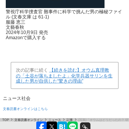
警視庁科学捜査官 難事件に科学で挑んだ男の極秘ファイ
ル (文春文庫 は 61-1)
服藤 恵三
文藝春秋
2024年10月9日 発売
Amazonで購入する
次の記事に続く
【続きを読む】オウム真理教
の「土谷が落ちましたよ」化学兵器サリンを生
成した男が自供した“驚きの理由”
ニュース
社会
文春読書オンラインはこちら
TOP
文春読書オンライン
ニュース
記事
[写真]「オウムはどうだったの？