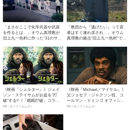
「まさかここで化学兵器や武器
「教団から『逃げたい』って若
を作るとは…」オウム真理教が
者はすぐ連れ戻され…」オウム
旧上九一色村に作った“31のサテ
真理教の拠点“旧上九一色村”で起
ィアン”「その後の話」《強制捜
きた「反対運動の結末」《現地
査から26年、現地ルポ》
ルポ》
《映画『シェルター』》ジェイ
《映画『Michael／マイケル』》
ソン・ステイサムがお盆を“打
父ジョセフ・ジャクソン役、コ
破”する!!《「眠眠打破」コラ
ールマン・ドミンゴ オフィシャ
ボ》
ルインタビュー“観客を魅了した
PR（キノフィルムズ）
PR（キノフィルムズ）
名優、複雑な父親像への想いを
語る”《日本興収70億円突破》