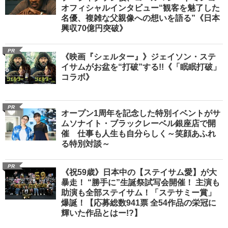
オフィシャルインタビュー“観客を魅了した
名優、複雑な父親像への想いを語る”《日本
興収70億円突破》
PR
《映画『シェルター』》ジェイソン・ステ
イサムがお盆を“打破”する!!《「眠眠打破」
コラボ》
PR
オープン1周年を記念した特別イベントがサ
ムソナイト・ブラックレーベル銀座店で開
催 仕事も人生も自分らしく～笑顔あふれ
る特別対談～
PR
《祝59歳》日本中の【ステイサム愛】が大
暴走！ “勝手に”生誕祭試写会開催！ 主演も
助演も全部ステイサム！「ステサミー賞」
爆誕！【応募総数941票 全54作品の栄冠に
輝いた作品とはー!?】