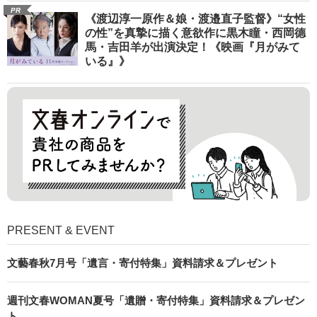
PR
《渡辺淳一原作＆娘・渡邉直子監督》“女性
の性”を真摯に描く意欲作に黒木瞳・西岡德
馬・吉田羊が出演決定！《映画『月がみて
いる』》
PRESENT & EVENT
文藝春秋7月号「遺言・寄付特集」資料請求＆プレゼント
週刊文春WOMAN夏号「遺贈・寄付特集」資料請求＆プレゼン
ト