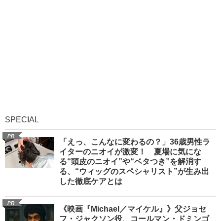
SPECIAL
PR
「えっ、こんなに変わるの？」36歳男性ラ
イターのニオイが激変！ 夏場に気にな
る“頭皮のニオイ”や“ベタつき”を解消す
る、“ウィッグのスペシャリスト”が生み出
した徹底ケアとは
PR
《映画『Michael／マイケル』》父ジョセ
フ・ジャクソン役、コールマン・ドミンゴ