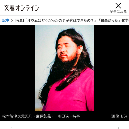
記事に戻る
記事
[写真]「オウムはどうだったの？ 研究はできたの？」「最高だった」化
松本智津夫元死刑（麻原彰晃） ©EPA＝時事
(画像 1/5)