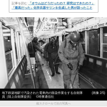
記事を読む
「オウムはどうだったの？ 研究はできたの？」
「最高だった」化学兵器サリンを生成した男が語ったこと
地下鉄築地駅で汚染された電車内の除染作業をする自衛隊
(画像 2/5)
員［陸上自衛隊提供］ ©時事通信社
縦スクロールで次の写真へ