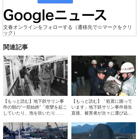
文春オンラインをフォローする
（遷移先で☆マークをクリ
ック）
関連記事
【もっと読む】地下鉄サリン事
【もっと読む】「処置に困って
件の朝の“一部始終”「痙攣を起こ
います」地下鉄サリン事件発生
していたり、泡を吹いたり…」
直後、被害者が次々に運び込ま
「瞳孔がピンホールのように小
れ…病院からの切迫した“電話の
さい」
内容”