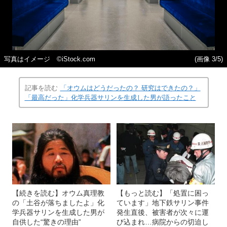
写真はイメージ ©iStock.com
(画像 3/5)
記事を読む
「オウムはどうだったの？ 研究はできたの？」
「最高だった」化学兵器サリンを生成した男が語ったこと
【続きを読む】オウム真理教
【もっと読む】「処置に困っ
の「土谷が落ちましたよ」化
ています」地下鉄サリン事件
学兵器サリンを生成した男が
発生直後、被害者が次々に運
自供した“驚きの理由”
び込まれ…病院からの切迫し