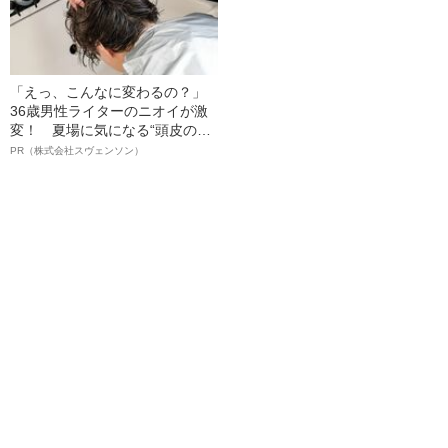
「えっ、こんなに変わるの？」
36歳男性ライターのニオイが激
変！ 夏場に気になる“頭皮のニ
オイ”や“ベタつき”を解消す
PR（株式会社スヴェンソン）
る、“ウィッグのスペシャリス
ト”が生み出した徹底ケアとは