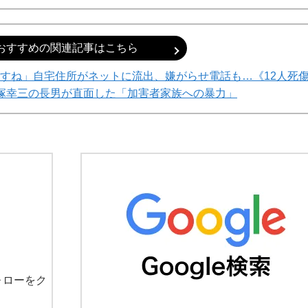
おすすめの関連記事はこちら
すね」自宅住所がネットに流出、嫌がらせ電話も…《12人死
塚幸三の長男が直面した「加害者家族への暴力」
ォローをク