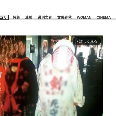
ゴリ
特集
連載
週刊文春
文藝春秋
WOMAN
CINEMA
と
キーワード入力
ス
エンタメ
ライフ
ビジネス
詳しく見る
arrow_forward_ios
ーワードタグ一覧
山凌輝
#高市早苗
#後藤真希
#森岡毅
#城彰二
#内田有紀
#亀和田武
て明かした日本代表監督に...
「最悪の空気のまま解散」W
私のあのとき