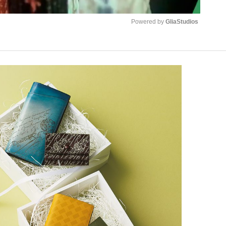
Powered by 
GliaStudios
Mute
手が証言した“NPB聞...
「クマが悪者扱いされているの
キングの誕生
もっと見る
カー日本代表・森保一監督...