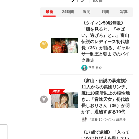
最新
24時間
週間
月間
写真
《タイマン50戦無敗》
「顔を見ると、『やば
い。逃げろ』と…」富山
伝説のレディース初代総
長（36）が語る、ギャル
新年度はこの財
サー制圧と朝までのバイ
ク暴走
2024/03/16
平田 裕介
関連記事
《富山・伝説の暴走族》
11人からの集団リンチ、
NEW
腕に10箇所以上の根性焼
「上級国民は逮捕されなくて良いですね」自宅住所がネ
き…「音速天女」初代総
の池袋暴走事故》飯塚幸三の長男が直面した「加害者家
長しおりさん（36）が明
出る可能性は、限りなくゼロ」裁判で“勝ち目がない”と
かす、過酷すぎる10代
幸三を説得できなかった「長男の葛藤」
《タイマン50
「文春オンライン」編集部
と…」富山伝説のレディース初代総長（36）が語る、
《17歳で逮捕》「入って
いなければ人を殺してい