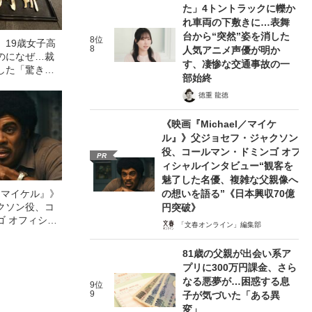
た」4トントラックに轢か
れ車両の下敷きに…表舞
台から“突然”姿を消した
8位
」19歳女子高
8
人気アニメ声優が明か
のになぜ…裁
す、凄惨な交通事故の一
した「驚きの
部始終
の事件）
徳重 龍徳
《映画『Michael／マイケ
ル』》父ジョセフ・ジャクソン
役、コールマン・ドミンゴ オフ
PR
ィシャルインタビュー“観客を
魅了した名優、複雑な父親像へ
の想いを語る”《日本興収70億
l／マイケル』》
クソン役、コ
円突破》
ゴ オフィシャ
「文春オンライン」編集部
観客を魅了した
像への想いを
81歳の父親が出会い系ア
0億円突破》
プリに300万円課金、さら
なる悪夢が…困惑する息
9位
9
子が気づいた「ある異
変」