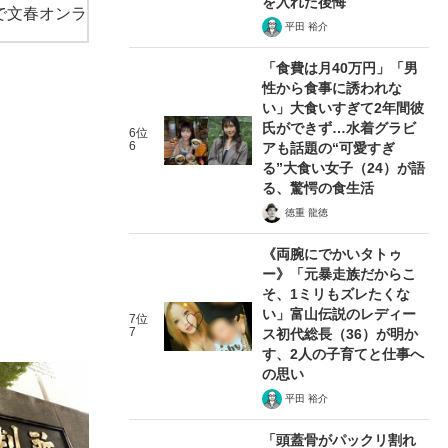
を入れた後悔
で文春オンラ
平田 裕介
「食費は月40万円」「男
性から食事に誘われな
い」大食いすぎて2年間彼
氏ができず…水着グラビ
6位
6
アも話題の“可愛すぎ
る”大食い女子（24）が語
る、驚愕の食生活
徳重 龍徳
《両腕にでかいタトゥ
ー》「元暴走族だからこ
そ、1ミリもズレたくな
い」富山伝説のレディー
7位
7
ス初代総長（36）が明か
す、2人の子育てと仕事へ
の思い
平田 裕介
「頭蓋骨がパックリ割れ