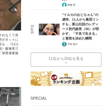
高橋 理
“イルカのおじちゃん”の
虐待、11人から集団リン
チも…富山伝説のレディ
10
ース初代総長（36）が明
位
10
かす、「不良で生きる」
されなくて良
と覚悟を決めた瞬間
所がネットに
話も…《12人
平田 裕介
故》飯塚幸三
「加害者家族
11位から20位を見る
SPECIAL