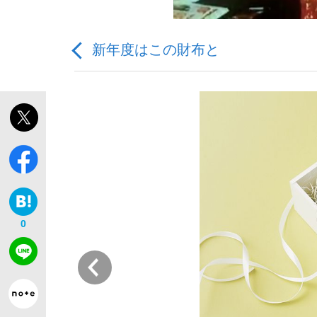
新年度はこの財布と
観る将棋、読む将棋
「敗因分析は一切聞かれなかった」侍ジャパン選
0
いまさら聞けない資産運用のすべて
前
「目標達成できなかったからと言って…」サッ