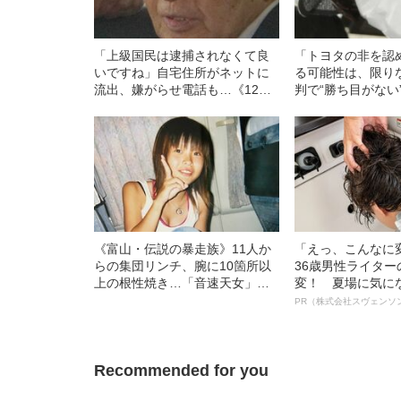
「上級国民は逮捕されなくて良
「トヨタの非を認
いですね」自宅住所がネットに
る可能性は、限り
流出、嫌がらせ電話も…《12人
判で“勝ち目がない
死傷の池袋暴走事故》飯塚幸三
ど…《池袋暴走事
の長男が直面した「加害者家族
幸三を説得できな
への暴力」
の葛藤」
《富山・伝説の暴走族》11人か
「えっ、こんなに
らの集団リンチ、腕に10箇所以
36歳男性ライタ
上の根性焼き…「音速天女」初
変！ 夏場に気に
代総長しおりさん（36）が明か
オイ”や“ベタつき
PR（株式会社スヴェンソ
す、過酷すぎる10代
る、“ウィッグの
ト”が生み出した
Recommended for you