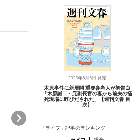
が悲しい」『北の国から』倉本聰氏（91...
を、目撃せよ。
2026年8月6日 発売
木原事件に新展開 重要参考人が初告白
「木原誠二・元副長官の妻から前夫の怪
死現場に呼びだされた」【週刊文春 目
次】
次
「ライフ」記事のランキング
ライフ
総合