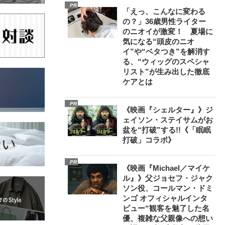
PR
「えっ、こんなに変わる
の？」36歳男性ライター
のニオイが激変！ 夏場に
気になる“頭皮のニオ
イ”や“ベタつき”を解消す
る、“ウィッグのスペシャ
リスト”が生み出した徹底
ケアとは
PR
《映画『シェルター』》ジ
ェイソン・ステイサムがお
盆を“打破”する!!《「眠眠
打破」コラボ》
PR
《映画『Michael／マイケ
ル』》父ジョセフ・ジャク
ソン役、コールマン・ドミ
ンゴ オフィシャルインタ
ビュー“観客を魅了した名
優、複雑な父親像への想い