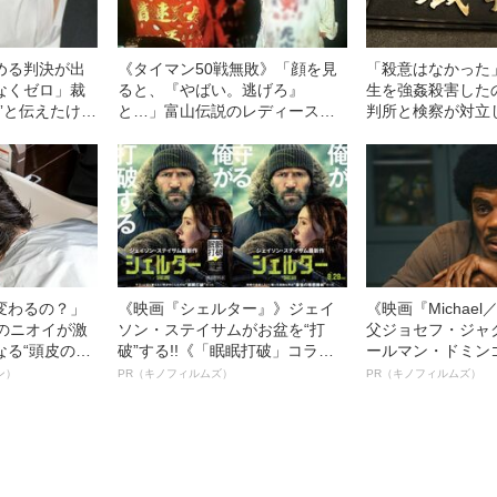
める判決が出
《タイマン50戦無敗》「顔を見
「殺意はなかった
なくゼロ」裁
ると、『やばい。逃げろ』
生を強姦殺害した
”と伝えたけれ
と…」富山伝説のレディース初
判所と検察が対立
故》父・飯塚
代総長（36）が語る、ギャルサ
判決」（昭和42年
かった「長男
ー制圧と朝までのバイク暴走
変わるの？」
《映画『シェルター』》ジェイ
《映画『Michae
ーのニオイが激
ソン・ステイサムがお盆を“打
父ジョセフ・ジャ
なる“頭皮のニ
破”する!!《「眠眠打破」コラ
ールマン・ドミン
”を解消す
ボ》
ルインタビュー“
ン）
PR（キノフィルムズ）
PR（キノフィルムズ）
スペシャリス
名優、複雑な父親
徹底ケアとは
語る”《日本興収7