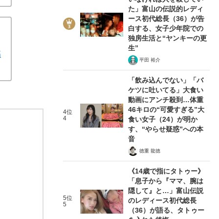
た」富山の伝説的レディ
ース初代総長（36）が告
白する、女子少年院での
独房生活と“ヤンキーの更
生”
傷
平田 裕介
「飲み込んでない」「バ
ケツに吐いてる」大食い
動画にアンチ殺到…体重
46キロの“可愛すぎる”大
4位
4
食い女子（24）が明か
す、“やらせ疑惑”への本
音
徳重 龍徳
《14歳で指にタトゥー》
「息子から『ママ、腕は
隠して』と…」富山伝説
5位
のレディース初代総長
5
（36）が語る、タトゥー