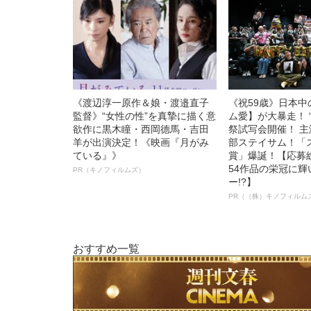
《渡辺淳一原作＆娘・渡邉直子
《祝59歳》日本
監督》“女性の性”を真摯に描く意
ム愛】が大暴走！ 
欲作に黒木瞳・西岡德馬・吉田
祭試写会開催！ 
羊が出演決定！《映画『月がみ
部ステイサム！「
ている』》
賞」爆誕！【応募総
54作品の栄冠に
PR（キノフィルムズ）
ー!?】
PR（（株）キノフィルム
おすすめ一覧