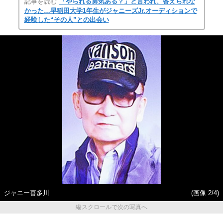
記事を読む
「やられる勇気ある？」と言われ、答えられな
かった…早稲田大学1年生がジャニーズJr.オーディションで
経験した“その人”との出会い
ジャニー喜多川
(画像 2/4)
縦スクロールで次の写真へ