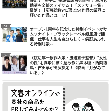
暴走！ “勝手に”生誕祭試写会開催！ 主演も
助演も全部ステイサム！「ステサミー賞」
爆誕！【応募総数941票 全54作品の栄冠に
輝いた作品とはー!?】
PR
オープン1周年を記念した特別イベントがサ
ムソナイト・ブラックレーベル銀座店で開
催 仕事も人生も自分らしく～笑顔あふれ
る特別対談～
PR
《渡辺淳一原作＆娘・渡邉直子監督》“女性
の性”を真摯に描く意欲作に黒木瞳・西岡德
馬・吉田羊が出演決定！《映画『月がみて
いる』》