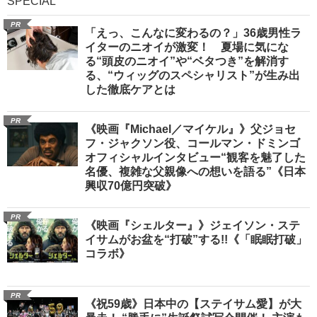
SPECIAL
PR
「えっ、こんなに変わるの？」36歳男性ラ
イターのニオイが激変！ 夏場に気にな
る“頭皮のニオイ”や“ベタつき”を解消す
る、“ウィッグのスペシャリスト”が生み出
した徹底ケアとは
PR
《映画『Michael／マイケル』》父ジョセ
フ・ジャクソン役、コールマン・ドミンゴ
オフィシャルインタビュー“観客を魅了した
名優、複雑な父親像への想いを語る”《日本
興収70億円突破》
PR
《映画『シェルター』》ジェイソン・ステ
イサムがお盆を“打破”する!!《「眠眠打破」
コラボ》
PR
《祝59歳》日本中の【ステイサム愛】が大