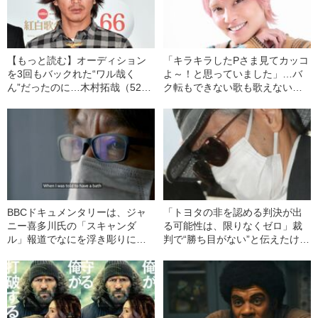
【もっと読む】オーディション
「キラキラしたPさま見てカッコ
を3回もバックれた“ワル哉く
よ～！と思っていました」…バ
ん”だったのに…木村拓哉（52）
ク転もできない歌も歌えないイ
が“日本で最も数字を持つ男”であ
モっぽかった手越祐也（35）
り続けているワケ
の“デビュー秘話”
BBCドキュメンタリーは、ジャ
「トヨタの非を認める判決が出
ニー喜多川氏の「スキャンダ
る可能性は、限りなくゼロ」裁
ル」報道でなにを浮き彫りにし
判で“勝ち目がない”と伝えたけれ
たか
ど…《池袋暴走事故》父・飯塚
幸三を説得できなかった「長男
の葛藤」