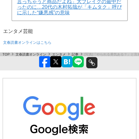
言っちゃうと商品だよね」大ブレイクの最中だ
ったのに…20代の木村拓哉が「キムタク」呼び
に示した“嫌悪感”の意味
エンタメ
芸能
文春読書オンラインはこちら
TOP
文春読書オンライン
エンタメ
記事
[写真]「やられる勇気ある？」と言