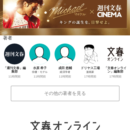
著者
「週刊文春」編
水原 希子
成田 悠輔
ドリヤス工場
「文春オンライ
集部
ン」編集部
俳優・モデル
経済学者
漫画家
11時間前
17時間前
11時間前
11時間前
17時間前
その他の著者を見る