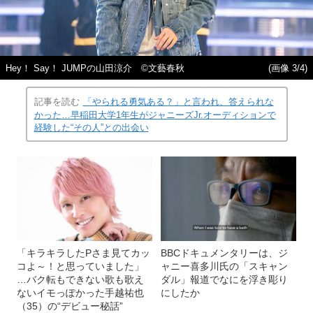
Hey！ Say！ JUMPの山田涼介 ©文藝春秋
(画像 3/4)
記事を読む
「やられる勇気ある？」と言われ、答えられな
かった…早稲田大学1年生がジャニーズJr.オーディションで
経験した“その人”との出会い
「キラキラしたPさま見てカッ
BBCドキュメンタリーは、ジ
コよ～！と思っていました」
ャニー喜多川氏の「スキャン
…バク転もできない歌も歌え
ダル」報道でなにを浮き彫り
ないイモっぽかった手越祐也
にしたか
（35）の“デビュー秘話”