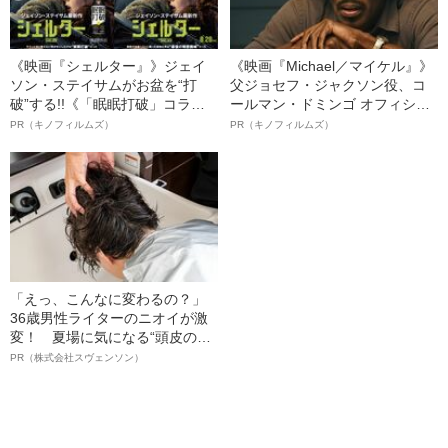
《映画『シェルター』》ジェイ
《映画『Michael／マイケル』》
ソン・ステイサムがお盆を“打
父ジョセフ・ジャクソン役、コ
破”する!!《「眠眠打破」コラ
ールマン・ドミンゴ オフィシャ
ボ》
ルインタビュー“観客を魅了した
PR（キノフィルムズ）
PR（キノフィルムズ）
名優、複雑な父親像への想いを
語る”《日本興収70億円突破》
「えっ、こんなに変わるの？」
36歳男性ライターのニオイが激
変！ 夏場に気になる“頭皮のニ
オイ”や“ベタつき”を解消す
PR（株式会社スヴェンソン）
る、“ウィッグのスペシャリス
ト”が生み出した徹底ケアとは