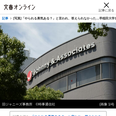
記事に戻る
記事
[写真]「やられる勇気ある？」と言われ、答えられなかった…早稲田大学1
旧ジャニーズ事務所 ©時事通信社
(画像 1/4)