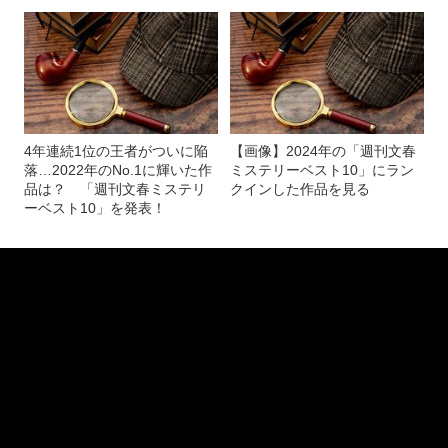
4年連続1位の王者がついに陥
【画像】2024年の「週刊文春
落…2022年のNo.1に輝いた作
ミステリーベスト10」にラン
品は？ 「週刊文春ミステリ
クインした作品を見る
ーベスト10」を発表！