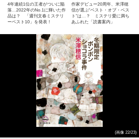
4年連続1位の王者がついに陥
作家デビュー20周年、米澤穂
落…2022年のNo.1に輝いた作
信が選ぶ“ベスト・オブ・ベス
品は？ 「週刊文春ミステリ
ト”は…？ ミステリ愛に満ち
ーベスト10」を発表！
あふれた「読書案内」