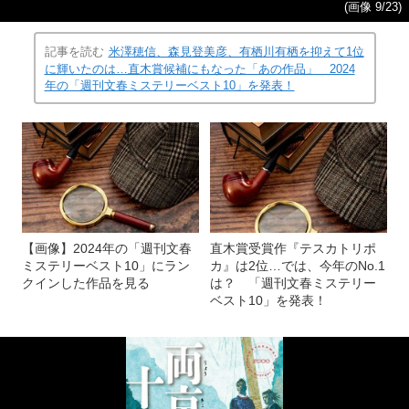
(画像 9/23)
記事を読む
米澤穂信、森見登美彦、有栖川有栖を抑えて1位
に輝いたのは…直木賞候補にもなった「あの作品」 2024
年の「週刊文春ミステリーベスト10」を発表！
【画像】2024年の「週刊文春
直木賞受賞作『テスカトリポ
ミステリーベスト10」にラン
カ』は2位…では、今年のNo.1
クインした作品を見る
は？ 「週刊文春ミステリー
ベスト10」を発表！