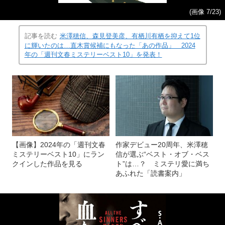
(画像 7/23)
記事を読む
米澤穂信、森見登美彦、有栖川有栖を抑えて1位
に輝いたのは…直木賞候補にもなった「あの作品」 2024
年の「週刊文春ミステリーベスト10」を発表！
【画像】2024年の「週刊文春
作家デビュー20周年、米澤穂
ミステリーベスト10」にラン
信が選ぶ“ベスト・オブ・ベス
クインした作品を見る
ト”は…？ ミステリ愛に満ち
あふれた「読書案内」