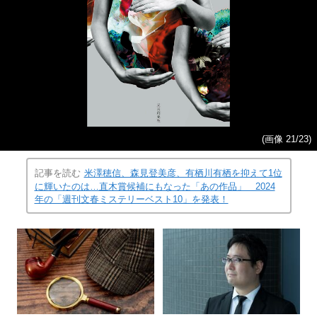
(画像 21/23)
記事を読む
米澤穂信、森見登美彦、有栖川有栖を抑えて1位
に輝いたのは…直木賞候補にもなった「あの作品」 2024
年の「週刊文春ミステリーベスト10」を発表！