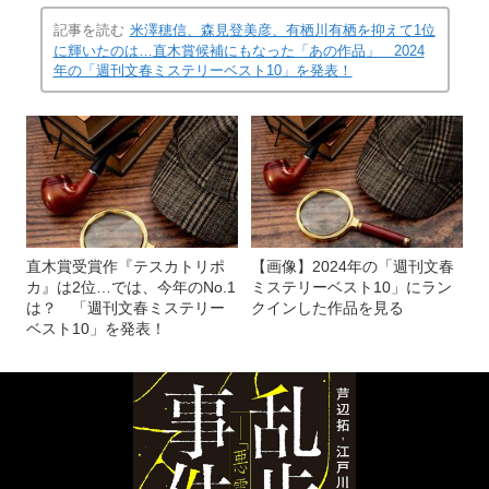
記事を読む
米澤穂信、森見登美彦、有栖川有栖を抑えて1位
に輝いたのは…直木賞候補にもなった「あの作品」 2024
年の「週刊文春ミステリーベスト10」を発表！
直木賞受賞作『テスカトリポ
【画像】2024年の「週刊文春
カ』は2位…では、今年のNo.1
ミステリーベスト10」にラン
は？ 「週刊文春ミステリー
クインした作品を見る
ベスト10」を発表！