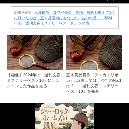
記事を読む
米澤穂信、森見登美彦、有栖川有栖を抑えて1位
に輝いたのは…直木賞候補にもなった「あの作品」 2024
年の「週刊文春ミステリーベスト10」を発表！
【画像】2024年の「週刊文春
直木賞受賞作『テスカトリポ
ミステリーベスト10」にラン
カ』は2位…では、今年のNo.1
クインした作品を見る
は？ 「週刊文春ミステリー
ベスト10」を発表！