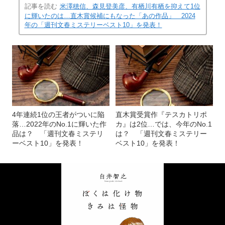
記事を読む
米澤穂信、森見登美彦、有栖川有栖を抑えて1位
に輝いたのは…直木賞候補にもなった「あの作品」 2024
年の「週刊文春ミステリーベスト10」を発表！
4年連続1位の王者がついに陥
直木賞受賞作『テスカトリポ
落…2022年のNo.1に輝いた作
カ』は2位…では、今年のNo.1
品は？ 「週刊文春ミステリ
は？ 「週刊文春ミステリー
ーベスト10」を発表！
ベスト10」を発表！