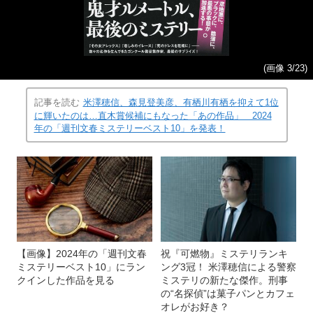
(画像 3/23)
記事を読む
米澤穂信、森見登美彦、有栖川有栖を抑えて1位
に輝いたのは…直木賞候補にもなった「あの作品」 2024
年の「週刊文春ミステリーベスト10」を発表！
【画像】2024年の「週刊文春
祝『可燃物』ミステリランキ
ミステリーベスト10」にラン
ング3冠！ 米澤穂信による警察
クインした作品を見る
ミステリの新たな傑作。刑事
の“名探偵”は菓子パンとカフェ
オレがお好き？