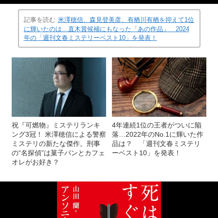
記事を読む
米澤穂信、森見登美彦、有栖川有栖を抑えて1位
に輝いたのは…直木賞候補にもなった「あの作品」 2024
年の「週刊文春ミステリーベスト10」を発表！
祝『可燃物』ミステリランキ
4年連続1位の王者がついに陥
ング3冠！ 米澤穂信による警察
落…2022年のNo.1に輝いた作
ミステリの新たな傑作。刑事
品は？ 「週刊文春ミステリ
の“名探偵”は菓子パンとカフェ
ーベスト10」を発表！
オレがお好き？