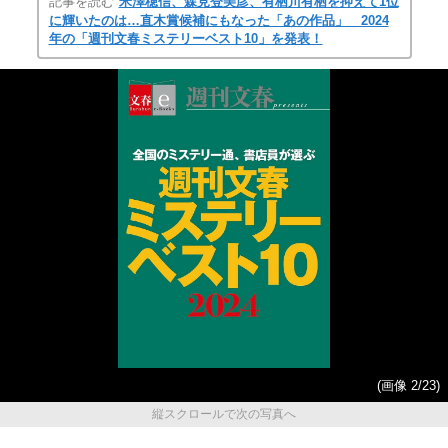
記事を読む
米澤穂信、森見登美彦、有栖川有栖を抑えて1位
に輝いたのは…直木賞候補にもなった「あの作品」 2024
年の「週刊文春ミステリーベスト10」を発表！
(画像 2/23)
縦スクロールで次の写真へ