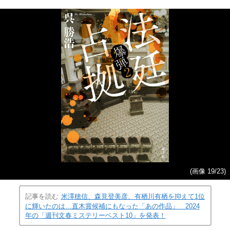
(画像 19/23)
記事を読む
米澤穂信、森見登美彦、有栖川有栖を抑えて1位
に輝いたのは…直木賞候補にもなった「あの作品」 2024
年の「週刊文春ミステリーベスト10」を発表！