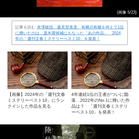
(画像 5/23)
記事を読む
米澤穂信、森見登美彦、有栖川有栖を抑えて1位
に輝いたのは…直木賞候補にもなった「あの作品」 2024
年の「週刊文春ミステリーベスト10」を発表！
【画像】2024年の「週刊文春
4年連続1位の王者がついに陥
ミステリーベスト10」にラン
落…2022年のNo.1に輝いた作
クインした作品を見る
品は？ 「週刊文春ミステリ
ーベスト10」を発表！