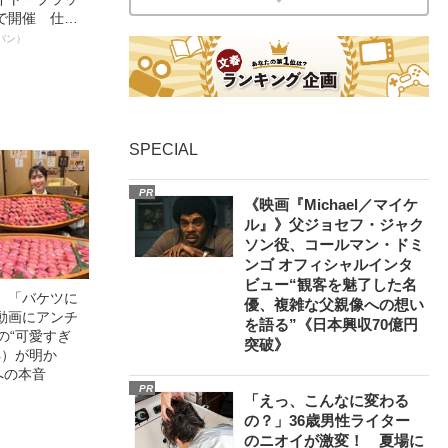
で開催 仕事
く～笑顔あふ
パン）
SPECIAL
PR
《映画『Michael／マイケ
ル』》父ジョセフ・ジャク
ソン役、コールマン・ドミ
ンゴ オフィシャルインタ
ビュー“観客を魅了した名
」「バケツに
優、複雑な父親像への想い
動画にアンチ
を語る”《日本興収70億円
の“可愛すぎ
突破》
4）が明か
への本音
PR
「えっ、こんなに変わる
の？」36歳男性ライター
のニオイが激変！ 夏場に