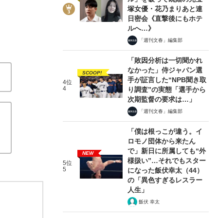
塚女優・花乃まりあと連
日密会《直撃後にもホテ
ルへ…》
「週刊文春」編集部
「敗因分析は一切聞かれ
なかった」侍ジャパン選
SCOOP!
手が証言した“NPB聞き取
4位
4
り調査”の実態「選手から
次期監督の要求は…」
「週刊文春」編集部
「僕は根っこが違う。イ
ロモノ団体から来たん
で」新日に所属しても“外
NEW
様扱い”…それでもスター
5位
5
になった飯伏幸太（44）
の「異色すぎるレスラー
人生」
飯伏 幸太