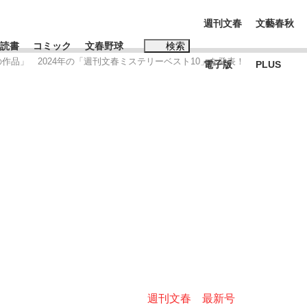
週刊文春
文藝春秋
読書
コミック
文春野球
検索
作品」 2024年の「週刊文春ミステリーベスト10」を発表！
電子版
PLUS
インタビュー
読書
#松田聖子
む将棋
BC日本代表“敗戦”の真実 選手が明かす...
週刊文春 最新号