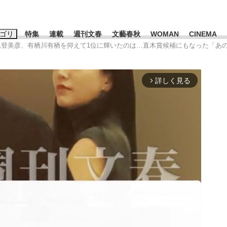
ゴリ
特集
連載
週刊文春
文藝春秋
WOMAN
CINEMA
見登美彦、有栖川有栖を抑えて1位に輝いたのは…直木賞候補にもなった「あの
キーワード入力
ス
エンタメ
ライフ
ビジネス
詳しく見る
arrow_forward_ios
ーワードタグ一覧
山凌輝
#高市早苗
#後藤真希
#森岡毅
#城彰二
#内田有紀
観る将棋、読
#亀和田武
て明かした日本代表監督に...
「最悪の空気のまま解散」W