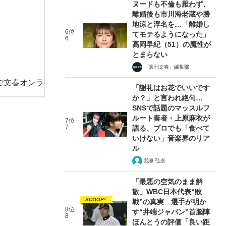
ヌードも不倫も厭わず、
離婚後も市川海老蔵や勝
地涼と浮名を…「離婚し
6位
てモテるようになった」
6
高岡早紀（51）の魔性が
とまらない
「週刊文春」編集部
で文春オンラ
「謝礼はお花でいいです
か？」と言われ絶句…
SNSで話題のマッスルフ
ルート奏者・上原麻衣が
7位
7
語る、プロでも「食べて
いけない」音楽界のリア
ル
我妻 弘崇
「最悪の空気のまま解
散」WBC日本代表“敗
SCOOP!
戦”の真実 選手が明か
8位
す“井端ジャパン”首脳陣
8
ほんとうの評価「良い距