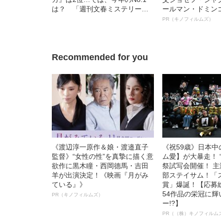
は？ 「週刊文春ミステリーベ
ールマン・ドミン
スト10」を発表！
ルインタビュー“
PR（キノフィルムズ）
名優、複雑な父親
語る”《日本興収7
Recommended for you
《渡辺淳一原作＆娘・渡邉直子
《祝59歳》日本
監督》“女性の性”を真摯に描く意
ム愛】が大暴走！ 
欲作に黒木瞳・西岡德馬・吉田
祭試写会開催！ 
羊が出演決定！《映画『月がみ
部ステイサム！「
ている』》
賞」爆誕！【応募総
54作品の栄冠に
PR（キノフィルムズ）
ー!?】
PR（（株）キノフィルム