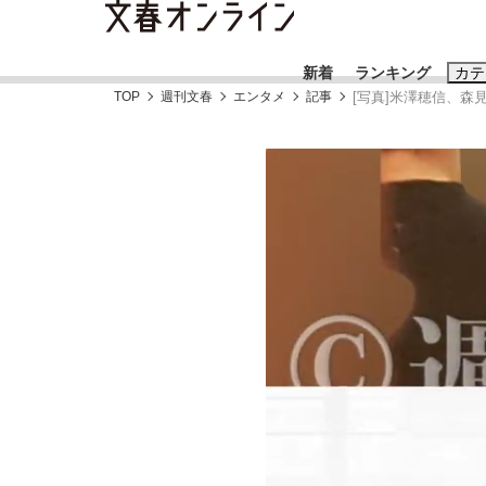
新着
ランキング
カテ
TOP
週刊文春
エンタメ
記事
[写真]米澤穂信、森
スクープ
ニュー
おすすめのキ
#藤田晋
#三
#玉木雄一郎
「90%は失敗する。でも…」本田圭佑が初め
終戦から81年