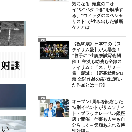
気になる“頭皮のニオ
イ”や“ベタつき”を解消す
る、“ウィッグのスペシャ
リスト”が生み出した徹底
ケアとは
PR
《祝59歳》日本中の【ス
テイサム愛】が大暴走！
“勝手に”生誕祭試写会開
催！ 主演も助演も全部ス
テイサム！「ステサミー
賞」爆誕！【応募総数941
票 全54作品の栄冠に輝い
た作品とはー!?】
PR
オープン1周年を記念した
特別イベントがサムソナイ
ト・ブラックレーベル銀座
店で開催 仕事も人生も自
分らしく～笑顔あふれる特
別対談～