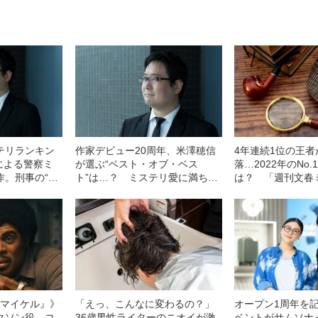
テリランキン
作家デビュー20周年、米澤穂信
4年連続1位の王
による警察ミ
が選ぶ“ベスト・オブ・ベス
落…2022年のNo
作。刑事の“名
ト”は…？ ミステリ愛に満ちあ
は？ 「週刊文春
とカフェオレが
ふれた「読書案内」
スト10」を発表！
l／マイケル』》
「えっ、こんなに変わるの？」
オープン1周年を
クソン役、コ
36歳男性ライターのニオイが激
ベントがサムソナ