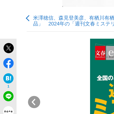
米澤穂信、森見登美彦、有栖川有栖
品」 2024年の「週刊文春ミステ
「敗因分析は一切聞かれなかった」侍ジャパン選
キングの誕生を、目撃せよ。
the Style
1
前
「目標達成できなかったからと言って…」サッ