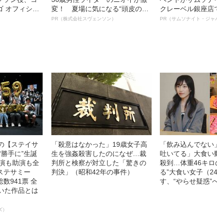
ゴ オフィシャ
変！ 夏場に気になる“頭皮のニ
クレーベル銀座店
観客を魅了した
オイ”や“ベタつき”を解消す
も人生も自分らし
PR（株式会社スヴェンソン）
PR（サムソナイト・ジャ
像への想いを
る、“ウィッグのスペシャリス
れる特別対談～
0億円突破》
ト”が生み出した徹底ケアとは
中の【ステイサ
「殺意はなかった」19歳女子高
「飲み込んでない
“勝手に”生誕
生を強姦殺害したのになぜ…裁
吐いてる」大食い
主演も助演も全
判所と検察が対立した「驚きの
殺到…体重46キロ
ステサミー
判決」（昭和42年の事件）
る”大食い女子（2
数941票 全
す、“やらせ疑惑”
輝いた作品とは
ズ）