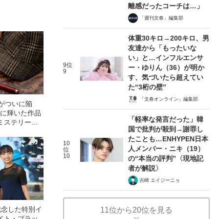
離感だったコーチは…」
「週刊文春」編集部
体重30キロ→200キロ、男
友達から「もったいな
い」と…インフルエンサ
9位
ー・ゆりん（36）が明か
9
す、気づいたら超えてい
た“3桁の壁”
「文春オンライン」編集部
者がついに陥
.1に輝いた作品
「軽率な発言だった」韓
ミステリーベ
国で批判が殺到→謝罪し
たことも…ENHYPEN日本
10
人メンバー・ニキ（19）
位
10
の“本当の評判”〈現地記
者が解説〉
吉崎 エイジーニョ
記念した特別イ
11位から20位を見る
イト・ブラッ