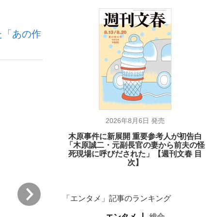
た「あの作
ない資産運用のすべて
が悲しい」『北の国から』倉本聰氏（91...
2026年8月6日 発売
木原事件に新展開 重要参考人が初告白
「木原誠二・元副長官の妻から前夫の怪
死現場に呼びだされた」【週刊文春 目
次】
次
「エンタメ」記事のランキング
エンタメ
総合