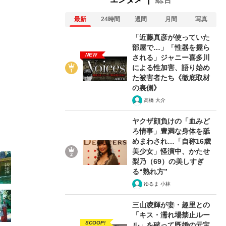
最新
24時間
週間
月間
写真
「近藤真彦が使っていた
部屋で…」「性器を握ら
NEW
される」ジャニー喜多川
による性加害、語り始め
3/24
た被害者たち《徹底取材
の裏側》
髙橋 大介
ヤクザ顔負けの「血みど
ろ情事」豊満な身体を舐
めまわされ…「自称16歳
美少女」怪演中、かたせ
梨乃（69）の美しすぎ
る“熟れ方”
ゆるま 小林
三山凌輝が妻・趣里との
「キス・濡れ場禁止ルー
SCOOP!
ル」を破って既婚の元宝