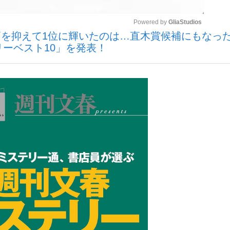
Powered by 
GliaStudios
を抑えて1位に輝いたのは…直木賞候補にもなっ
いまさら聞け
リーベスト10」を発表！
Mute
手が証言した“NPB聞...
「クマが悪者扱いされているの
もっと見る
カー日本代表・森保一監督...