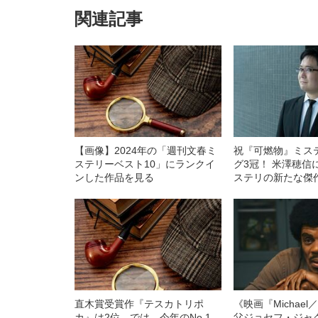
関連記事
【画像】2024年の「週刊文春ミ
祝『可燃物』ミス
ステリーベスト10」にランクイ
グ3冠！ 米澤穂信
ンした作品を見る
ステリの新たな傑
探偵”は菓子パン
お好き？
直木賞受賞作『テスカトリポ
《映画『Michae
カ』は2位…では、今年のNo.1
父ジョセフ・ジャ