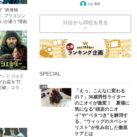
小山 美砂
 “終身独
？〉プリゴジン
いが違う”理由
11位から20位を見る
SPECIAL
ー』》ジェイ
がお盆を“打
眠打破」コラ
PR
「えっ、こんなに変わる
の？」36歳男性ライター
のニオイが激変！ 夏場に
気になる“頭皮のニオ
イ”や“ベタつき”を解消す
る、“ウィッグのスペシャ
リスト”が生み出した徹底
ケアとは