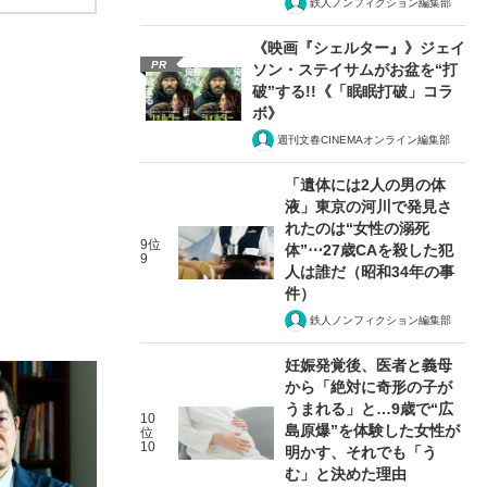
鉄人ノンフィクション編集部
《映画『シェルター』》ジェイ
PR
ソン・ステイサムがお盆を“打
破”する!!《「眠眠打破」コラ
ボ》
週刊文春CINEMAオンライン編集部
「遺体には2人の男の体
液」東京の河川で発見さ
れたのは“女性の溺死
9位
体”⋯27歳CAを殺した犯
9
人は誰だ（昭和34年の事
件）
鉄人ノンフィクション編集部
妊娠発覚後、医者と義母
から「絶対に奇形の子が
うまれる」と…9歳で“広
10
島原爆”を体験した女性が
位
10
明かす、それでも「う
む」と決めた理由