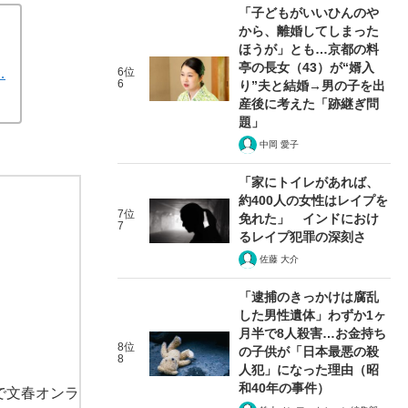
「子どもがいいひんのや
から、離婚してしまった
ほうが」とも…京都の料
亭の長女（43）が“婿入
…
6位
6
り”夫と結婚→男の子を出
産後に考えた「跡継ぎ問
題」
中岡 愛子
「家にトイレがあれば、
約400人の女性はレイプを
7位
免れた」 インドにおけ
7
るレイプ犯罪の深刻さ
佐藤 大介
「逮捕のきっかけは腐乱
した男性遺体」わずか1ヶ
月半で8人殺害…お金持ち
8位
の子供が「日本最悪の殺
8
人犯」になった理由（昭
和40年の事件）
で文春オンラ