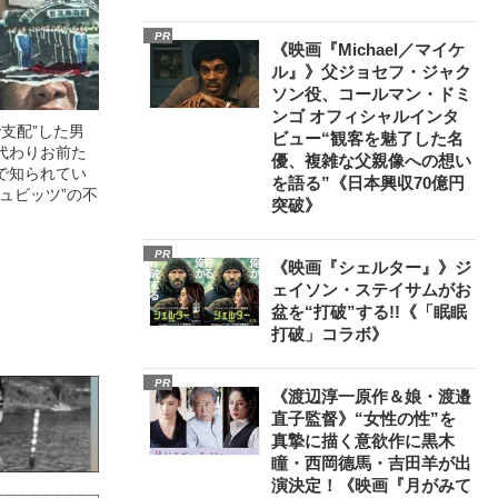
PR
《映画『Michael／マイケ
ル』》父ジョセフ・ジャク
ソン役、コールマン・ドミ
ンゴ オフィシャルインタ
で支配”した男
ビュー“観客を魅了した名
代わりお前た
優、複雑な父親像への想い
で知られてい
を語る”《日本興収70億円
ュビッツ”の不
突破》
PR
《映画『シェルター』》ジ
ェイソン・ステイサムがお
盆を“打破”する!!《「眠眠
打破」コラボ》
PR
《渡辺淳一原作＆娘・渡邉
直子監督》“女性の性”を
真摯に描く意欲作に黒木
瞳・西岡德馬・吉田羊が出
演決定！《映画『月がみて