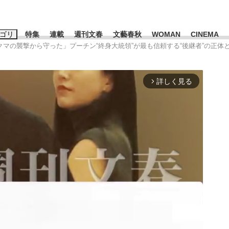
ゴリ
特集
連載
週刊文春
文藝春秋
WOMAN
CINEMA
クマの襲撃から守った」プーチン“終身大統領”が最も信頼する“後継者”の正体
キーワード入力
ス
エンタメ
ライフ
ビジネス
詳しく見る
arrow_forward_ios
ーワードタグ一覧
山凌輝
#高市早苗
#後藤真希
#森岡毅
#城彰二
#内田有紀
観る将棋、読
#亀和田武
て明かした日本代表監督に...
「最悪の空気のまま解散」W