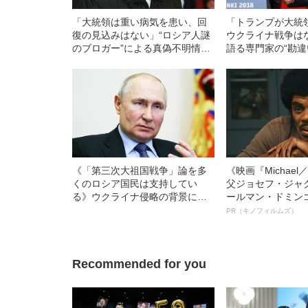
「大統領は重い病気を患い、回
「トランプが大統
復の見込みはない」“ロシア人謎
ウクライナ戦争は
のブロガー”による真偽不明情報
語る専門家の“勘違
も…プーチンは“終身独裁”を手に
入れられるのか
《「第三次大祖国戦争」論を多
《映画『Michae
くのロシア国民は支持してい
父ジョセフ・ジャ
る》ウクライナ侵略の背景にあ
ールマン・ドミン
る世界観
ルインタビュー“
PR（キノフィルムズ）
名優、複雑な父親
語る”《日本興収7
Recommended for you