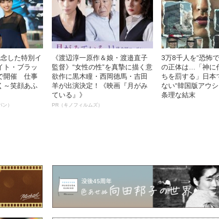
記念した特別イ
《渡辺淳一原作＆娘・渡邉直子
3万8千人を“恐怖
イト・ブラッ
監督》“女性の性”を真摯に描く意
の正体は…「神に
で開催 仕事
欲作に黒木瞳・西岡德馬・吉田
ちを罰する」日本
く～笑顔あふ
羊が出演決定！《映画『月がみ
ない“韓国版アウシ
ている』》
条理な結末
パン）
PR（キノフィルムズ）