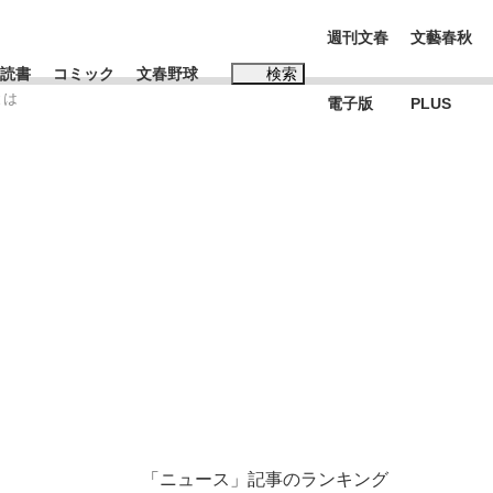
週刊文春
文藝春秋
読書
コミック
文春野球
検索
とは
電子版
PLUS
インタビュー
読書
#松田聖子
む将棋
BC日本代表“敗戦”の真実 選手が明かす...
「ニュース」記事のランキング