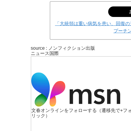
「大統領は重い病気を患い、回復の
プーチン
source : ノンフィクション出版
ニュース
国際
文春オンラインをフォローする
（遷移先で+フ
リック）