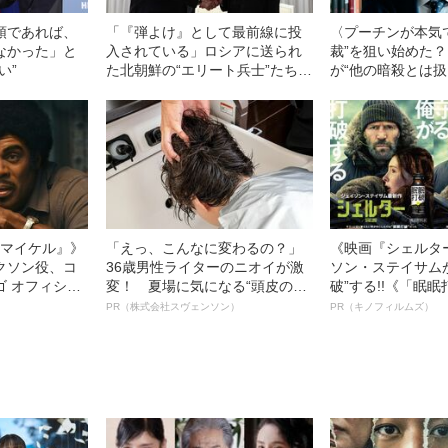
領であれば、
「『弾よけ』として最前線に投
〈プーチンが本気で
なかった」と
入されている」ロシアに送られ
裁”を狙い始めた
い”
た北朝鮮の“エリート兵士”たちを
が“他の暗殺とは扱
待つ「過酷すぎる運命」とは
l／マイケル』》
「えっ、こんなに変わるの？」
《映画『シェルタ
クソン役、コ
36歳男性ライターのニオイが激
ソン・ステイサム
ゴ オフィシャ
変！ 夏場に気になる“頭皮のニ
破”する!!《「眠
観客を魅了した
オイ”や“ベタつき”を解消す
ボ》
PR（株式会社スヴェンソン）
PR（キノフィルムズ）
像への想いを
る、“ウィッグのスペシャリス
0億円突破》
ト”が生み出した徹底ケアとは