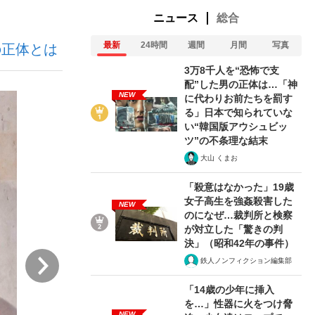
ニュース
総合
最新
24時間
週間
月間
写真
の正体とは
ない資産運用のすべて
3万8千人を“恐怖で支
配”した男の正体は…「神
NEW
に代わりお前たちを罰す
る」日本で知られていな
が悲しい」『北の国から』倉本聰氏（91...
い“韓国版アウシュビッ
ツ”の不条理な結末
大山 くまお
「殺意はなかった」19歳
女子高生を強姦殺害した
NEW
のになぜ…裁判所と検察
が対立した「驚きの判
決」（昭和42年の事件）
次
鉄人ノンフィクション編集部
「14歳の少年に挿入
を…」性器に火をつけ脅
NEW