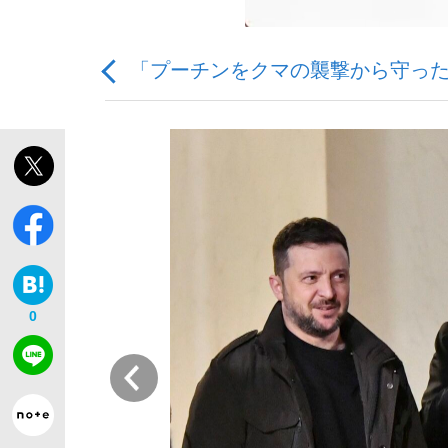
「プーチンをクマの襲撃から守った
「敗因分析は一切聞かれなかった」侍ジャパン選
キングの誕生を、目撃せよ。
0
the Style
前
「目標達成できなかったからと言って…」サッ