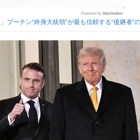
Powered by 
GliaStudios
」プーチン“終身大統領”が最も信頼する“後継者”
いまさら聞け
Mute
手が証言した“NPB聞...
「クマが悪者扱いされているの
もっと見る
カー日本代表・森保一監督...