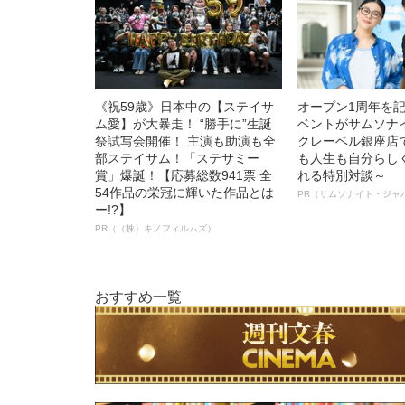
《祝59歳》日本中の【ステイサ
オープン1周年を
ム愛】が大暴走！ “勝手に”生誕
ベントがサムソナ
祭試写会開催！ 主演も助演も全
クレーベル銀座店
部ステイサム！「ステサミー
も人生も自分らし
賞」爆誕！【応募総数941票 全
れる特別対談～
54作品の栄冠に輝いた作品とは
PR（サムソナイト・ジャ
ー!?】
PR（（株）キノフィルムズ）
おすすめ一覧