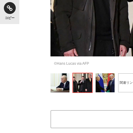
コピー
©Hans Lucas via AFP
関連リン