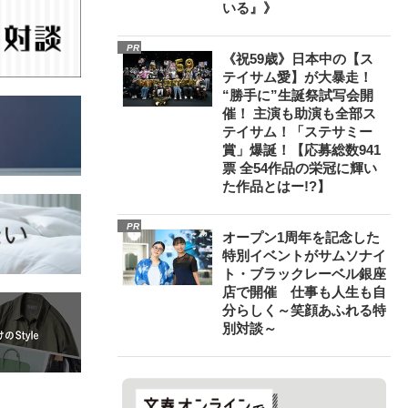
いる』》
PR
《祝59歳》日本中の【ス
テイサム愛】が大暴走！
“勝手に”生誕祭試写会開
催！ 主演も助演も全部ス
テイサム！「ステサミー
賞」爆誕！【応募総数941
票 全54作品の栄冠に輝い
た作品とはー!?】
PR
オープン1周年を記念した
特別イベントがサムソナイ
ト・ブラックレーベル銀座
店で開催 仕事も人生も自
分らしく～笑顔あふれる特
別対談～