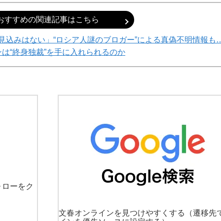
おすすめの関連記事はこちら
見込みはない」“ロシア人謎のブロガー”による真偽不明情報も
は“終身独裁”を手に入れられるのか
ォローをク
文春オンラインを見つけやすくする
（遷移先