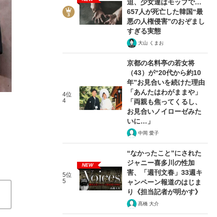
迫、少女達はモップで…
657人が死亡した韓国“最
悪の人権侵害”のおぞまし
すぎる実態
大山 くまお
3/4
京都の名料亭の若女将
（43）が“20代から約10
年”お見合いを続けた理由
「あんたはわがままや」
4位
4
「両親も焦ってくるし、
お見合いノイローゼみた
いに…」
中岡 愛子
“なかったこと”にされた
ジャニー喜多川の性加
NEW
害、「週刊文春」33週キ
5位
5
ャンペーン報道のはじま
り《担当記者が明かす》
髙橋 大介