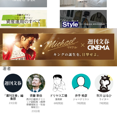
著者
「週刊文春」編
斉藤 章佳
ドリヤス工場
井手 裕彦
市川 はるひ
集部
西川口榎本クリニ
漫画家
ジャーナリスト
ライター
ック副院長（精神
23分前
6時間前
7時間前
7時間前
保健福祉士・社会
福祉士）
23分前