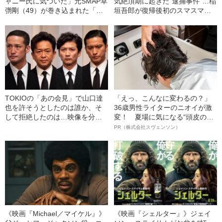
ャニー氏に気づいた」元SMAP草
気絶頂期に起きた“逮捕事件”…稲
彅剛（49）が巻き込まれた「ジ
垣吾郎が復帰後初のスマスマ生
ャニーズ性加害問題」の“数奇な
放送で見せた“意外な行動”
因縁”
TOKIOの「あの会見」で山口達
「えっ、こんなに変わるの？」
也を許そうとしたのは誰か、そ
36歳男性ライターのニオイが激
して拒絶したのは…映像を分析
変！ 夏場に気になる“頭皮のニ
して気づいた“絶望的な温度差”の
オイ”や“ベタつき”を解消す
PR（株式会社スヴェンソン）
正体
る、“ウィッグのスペシャリス
ト”が生み出した徹底ケアとは
《映画『Michael／マイケル』》
《映画『シェルター』》ジェイ