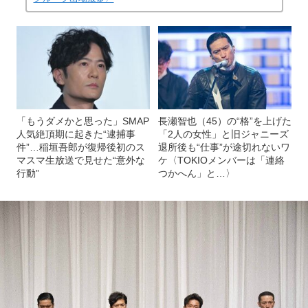
「もうダメかと思った」SMAP
長瀬智也（45）の“格”を上げた
人気絶頂期に起きた“逮捕事
「2人の女性」と旧ジャニーズ
件”…稲垣吾郎が復帰後初のス
退所後も“仕事”が途切れないワ
マスマ生放送で見せた“意外な
ケ〈TOKIOメンバーは「連絡
行動”
つかへん」と…〉