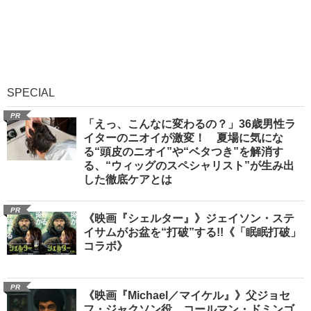
SPECIAL
PR
「えっ、こんなに変わるの？」36歳男性ラ
イターのニオイが激変！ 夏場に気にな
る“頭皮のニオイ”や“ベタつき”を解消す
る、“ウィッグのスペシャリスト”が生み出
した徹底ケアとは
PR
《映画『シェルター』》ジェイソン・ステ
イサムがお盆を“打破”する!!《「眠眠打破」
コラボ》
PR
《映画『Michael／マイケル』》父ジョセ
フ・ジャクソン役、コールマン・ドミンゴ