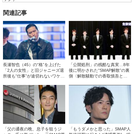
関連記事
長瀬智也（45）の“格”を上げた
「公開処刑」の残酷な真実…8年
「2人の女性」と旧ジャニーズ退
後に明かされた“SMAP解散”の裏
所後も“仕事”が途切れないワケ
側〈解散騒動での香取慎吾と草
〈TOKIOメンバーは「連絡つか
彅剛の“赤裸々なやりとり”とは〉
へん」と…〉
「父の通夜の晩、息子を狙うジ
「もうダメかと思った」SMAP人