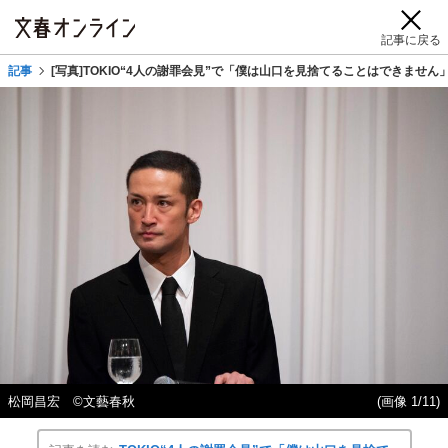
記事に戻る
記事
[写真]TOKIO“4人の謝罪会見”で「僕は山口を見捨てることはできませ
松岡昌宏 ©文藝春秋
(画像 1/11)