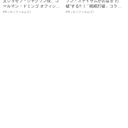
父ジョセフ・ジャクソン役、コ
ソン・ステイサムがお盆を“打
ールマン・ドミンゴ オフィシャ
破”する!!《「眠眠打破」コラ
ルインタビュー“観客を魅了した
ボ》
PR（キノフィルムズ）
PR（キノフィルムズ）
名優、複雑な父親像への想いを
語る”《日本興収70億円突破》