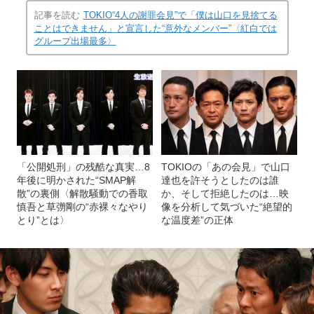
記事を読む
TOKIO“4人の謝罪会見”で「僕は山口を見捨てる
ことはできません」と宣言した“意外なメンバー”〈紅白では
グループ出場最多〉
「公開処刑」の残酷な真実…8
TOKIOの「あの会見」で山口
年後に明かされた“SMAP解
達也を許そうとしたのは誰
散”の裏側〈解散騒動での香取
か、そして拒絶したのは…映
慎吾と草彅剛の“赤裸々なやり
像を分析して気づいた“絶望的
とり”とは〉
な温度差”の正体