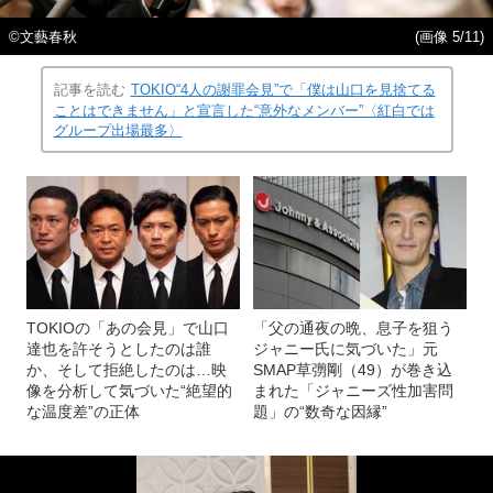
©文藝春秋
(画像 5/11)
記事を読む
TOKIO“4人の謝罪会見”で「僕は山口を見捨てる
ことはできません」と宣言した“意外なメンバー”〈紅白では
グループ出場最多〉
TOKIOの「あの会見」で山口
「父の通夜の晩、息子を狙う
達也を許そうとしたのは誰
ジャニー氏に気づいた」元
か、そして拒絶したのは…映
SMAP草彅剛（49）が巻き込
像を分析して気づいた“絶望的
まれた「ジャニーズ性加害問
な温度差”の正体
題」の“数奇な因縁”