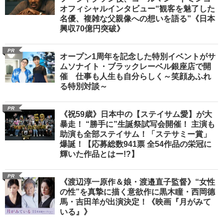
オフィシャルインタビュー“観客を魅了した
名優、複雑な父親像への想いを語る”《日本
興収70億円突破》
PR
オープン1周年を記念した特別イベントがサ
ムソナイト・ブラックレーベル銀座店で開
催 仕事も人生も自分らしく～笑顔あふれ
る特別対談～
PR
《祝59歳》日本中の【ステイサム愛】が大
暴走！ “勝手に”生誕祭試写会開催！ 主演も
助演も全部ステイサム！「ステサミー賞」
爆誕！【応募総数941票 全54作品の栄冠に
輝いた作品とはー!?】
PR
《渡辺淳一原作＆娘・渡邉直子監督》“女性
の性”を真摯に描く意欲作に黒木瞳・西岡德
馬・吉田羊が出演決定！《映画『月がみて
いる』》