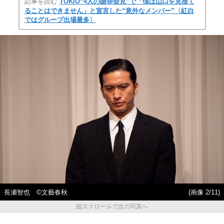
記事を読む
TOKIO“4人の謝罪会見”で「僕は山口を見捨て
ることはできません」と宣言した“意外なメンバー”〈紅白
ではグループ出場最多〉
長瀬智也 ©文藝春秋
(画像 2/11)
縦スクロールで次の写真へ