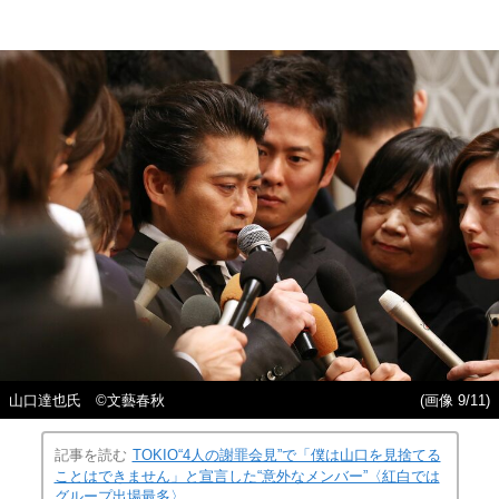
山口達也氏 ©文藝春秋
(画像 9/11)
記事を読む
TOKIO“4人の謝罪会見”で「僕は山口を見捨てる
ことはできません」と宣言した“意外なメンバー”〈紅白では
グループ出場最多〉