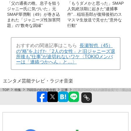
「父の通夜の晩、息子を狙う
「もうダメかと思った」SMAP
ジャニー氏に気づいた」元
人気絶頂期に起きた“逮捕事
SMAP草彅剛（49）が巻き込
件”…稲垣吾郎が復帰後初のス
まれた「ジャニーズ性加害問
マスマ生放送で見せた“意外な
題」の“数奇な因縁”
行動”
おすすめの関連記事はこちら
長瀬智也（45）
の“格”を上げた「2人の女性」と旧ジャニーズ退
所後も“仕事”が途切れないワケ〈TOKIOメンバ
ーは「連絡つかへん」と…〉
エンタメ
芸能
テレビ・ラジオ
音楽
TOP
特集
75回目の紅白歌合戦
記事
[写真]TOKIO“4人の謝罪会見”で