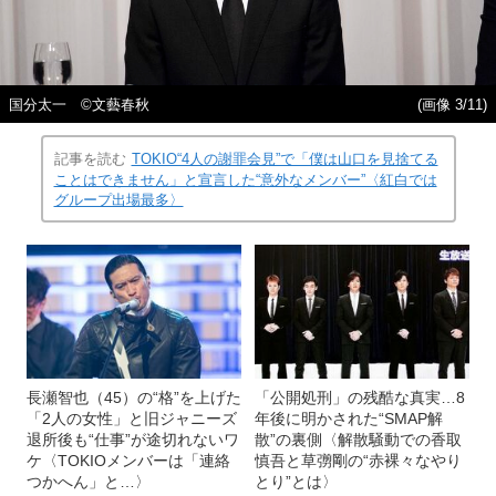
国分太一 ©文藝春秋
(画像 3/11)
記事を読む
TOKIO“4人の謝罪会見”で「僕は山口を見捨てる
ことはできません」と宣言した“意外なメンバー”〈紅白では
グループ出場最多〉
長瀬智也（45）の“格”を上げた
「公開処刑」の残酷な真実…8
「2人の女性」と旧ジャニーズ
年後に明かされた“SMAP解
退所後も“仕事”が途切れないワ
散”の裏側〈解散騒動での香取
ケ〈TOKIOメンバーは「連絡
慎吾と草彅剛の“赤裸々なやり
つかへん」と…〉
とり”とは〉