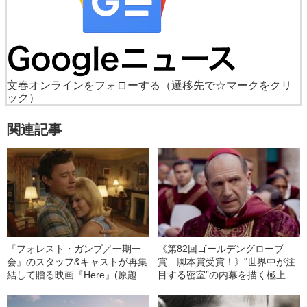
文春オンラインをフォローする
（遷移先で☆マークをクリ
ック）
関連記事
『フォレスト・ガンプ／一期一
《第82回ゴールデングローブ
会』のスタッフ&キャストが再集
賞 脚本賞受賞！》“世界中が注
結して贈る映画『Here』(原題)
目する密室”の内幕を描く極上の
の邦題が『HERE 時を越えて』
ミステリー『教皇選挙』の魅力
に決定！《ポスタービジュアル