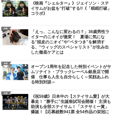
PR
《映画『シェルター』》ジェイソン・ステ
イサムがお盆を“打破”する!!《「眠眠打破」
コラボ》
PR
「えっ、こんなに変わるの？」36歳男性ラ
イターのニオイが激変！ 夏場に気にな
る“頭皮のニオイ”や“ベタつき”を解消す
る、“ウィッグのスペシャリスト”が生み出
した徹底ケアとは
PR
オープン1周年を記念した特別イベントがサ
ムソナイト・ブラックレーベル銀座店で開
催 仕事も人生も自分らしく～笑顔あふれ
る特別対談～
PR
《祝59歳》日本中の【ステイサム愛】が大
暴走！ “勝手に”生誕祭試写会開催！ 主演も
助演も全部ステイサム！「ステサミー賞」
爆誕！【応募総数941票 全54作品の栄冠に