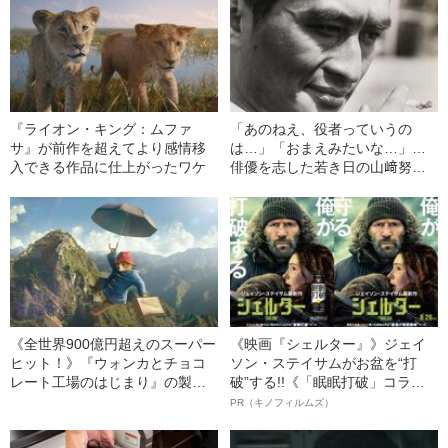
＆予告映像も解禁》
『ライオン・キング：ムファ
「あのねえ、役者っていうの
サ』が前作を超えてより感情移
は…」「おまえみたいな…」…
入できる作品に仕上がったワケ
俳優を志した若き日の山﨑努
が、叔母から言われた“強烈すぎ
る一言”
《全世界900億円超えのスーパー
《映画『シェルター』》ジェイ
ヒット！》『ウォンカとチョコ
ソン・ステイサムがお盆を“打
レート工場のはじまり』の製作
破”する!!《「眠眠打破」コラ
陣が贈る『パディントン 消えた
ボ》
PR（キノフィルムズ）
黄金郷の秘密』日本公開決定！