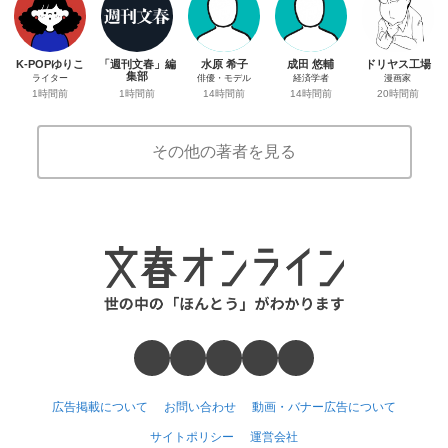
K-POPゆりこ
「週刊文春」編
水原 希子
成田 悠輔
ドリヤス工場
集部
ライター
俳優・モデル
経済学者
漫画家
1時間前
1時間前
14時間前
14時間前
20時間前
その他の著者を見る
広告掲載について
お問い合わせ
動画・バナー広告について
サイトポリシー
運営会社