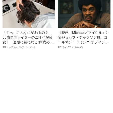
「えっ、こんなに変わるの？」
《映画『Michael／マイケル』》
36歳男性ライターのニオイが激
父ジョセフ・ジャクソン役、コ
変！ 夏場に気になる“頭皮のニ
ールマン・ドミンゴ オフィシャ
オイ”や“ベタつき”を解消す
ルインタビュー“観客を魅了した
PR（株式会社スヴェンソン）
PR（キノフィルムズ）
る、“ウィッグのスペシャリス
名優、複雑な父親像への想いを
ト”が生み出した徹底ケアとは
語る”《日本興収70億円突破》