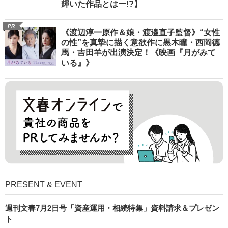
輝いた作品とはー!?】
PR
《渡辺淳一原作＆娘・渡邉直子監督》“女性
の性”を真摯に描く意欲作に黒木瞳・西岡德
馬・吉田羊が出演決定！《映画『月がみて
いる』》
PRESENT & EVENT
週刊文春7月2日号「資産運用・相続特集」資料請求＆プレゼン
ト