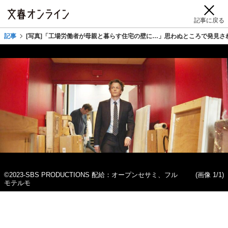
記事に戻る
記事
[写真]「工場労働者が母親と暮らす住宅の壁に…」思わぬところで発見さ
©2023-SBS PRODUCTIONS 配給：オープンセサミ、フル
(画像 1/1)
モテルモ