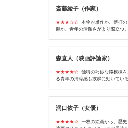
斎藤綾子（作家）
★★★☆☆
本物か贋作か、博打の
拠か。青年の清廉さがより際立つ
森直人（映画評論家）
★★★★☆
独特の巧妙な織模様を
る青年の清涼感も抜群に効いてい
洞口依子（女優）
★★★★☆
一枚の絵画から、歴史