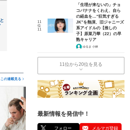
「生理が来ないの」チョ
コバナナをくわえ、自ら
の経血を…“狂気すぎる
と
11
JK”を熱演、旧ジャニーズ
位
プ
系アイドルの【推しの
11
子】原菜乃華（22）の早
熟キャリア
ゆるま 小林
11位から20位を見る
この連載見る
最新情報を発信中！
フォロー
メルマガ登録