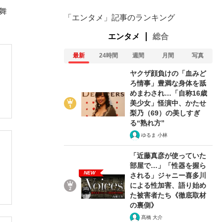
舞
「エンタメ」記事のランキング
エンタメ
総合
最新
24時間
週間
月間
写真
ヤクザ顔負けの「血みど
ろ情事」豊満な身体を舐
めまわされ…「自称16歳
美少女」怪演中、かたせ
梨乃（69）の美しすぎ
る“熟れ方”
ゆるま 小林
「近藤真彦が使っていた
部屋で…」「性器を握ら
NEW
される」ジャニー喜多川
による性加害、語り始め
た被害者たち《徹底取材
の裏側》
髙橋 大介