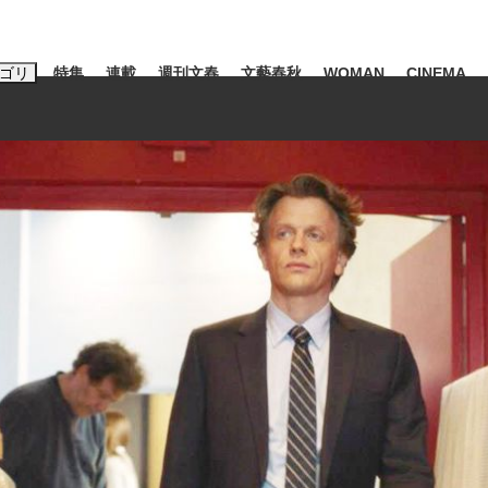
ゴリ
特集
連載
週刊文春
文藝春秋
WOMAN
CINEMA
キーワード入力
ス
エンタメ
ライフ
ビジネス
ーワードタグ一覧
山凌輝
#高市早苗
#後藤真希
#森岡毅
#城彰二
#内田有紀
観る将棋、読
#亀和田武
て明かした日本代表監督に...
「最悪の空気のまま解散」W