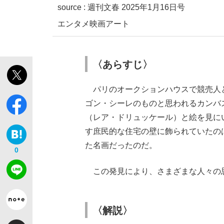
source :
週刊文春 2025年1月16日号
エンタメ
映画
アート
〈あらすじ〉
パリのオークションハウスで競売人
ゴン・シーレのものと思われるカンバ
（レア・ドリュッケール）と絵を見に
す庶民的な住宅の壁に飾られていたの
た名画だったのだ。
0
この発見により、さまざまな人々の
〈解説〉