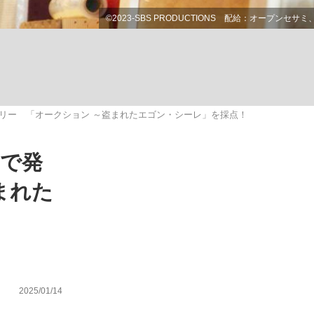
ない資産運用のすべて
リー 「オークション ～盗まれたエゴン・シーレ」を採点！
が悲しい」『北の国から』倉本聰氏（91...
ろで発
まれた
2025/01/14