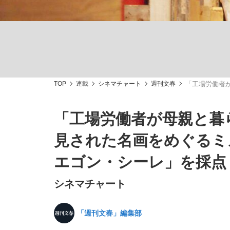
TOP
連載
シネマチャート
週刊文春
「工場労働者
「敗因分析は一切聞かれなかった」侍ジャパン選
キングの誕生を、目撃せよ。
「工場労働者が母親と暮
見された名画をめぐるミ
エゴン・シーレ」を採点
the Style
シネマチャート
「週刊文春」編集部
「目標達成できなかったからと言って…」サッ