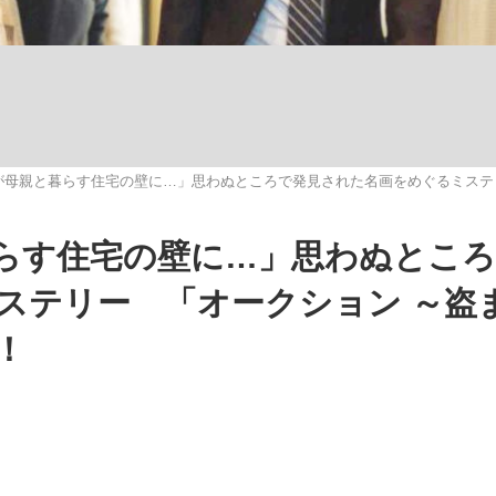
いまさら聞け
が母親と暮らす住宅の壁に…」思わぬところで発見された名画をめぐるミステ
手が証言した“NPB聞...
「クマが悪者扱いされているの
らす住宅の壁に…」思わぬとこ
ステリー 「オークション ～盗
！
もっと見る
カー日本代表・森保一監督...