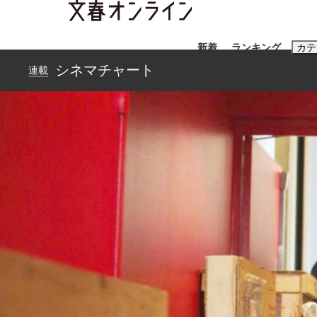
新着
ランキング
カテ
シネマチャート
連載
スクープ
ニュー
おすすめのキ
#藤田晋
#三
#玉木雄一郎
「90%は失敗する。でも…」本田圭佑が初め
終戦から81年