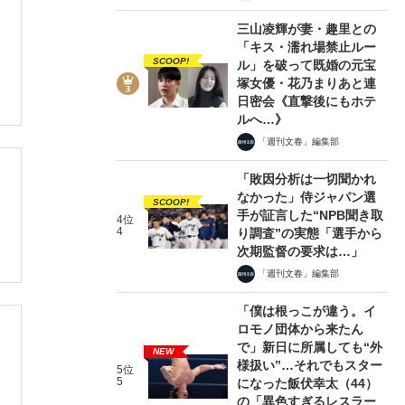
三山凌輝が妻・趣里との
「キス・濡れ場禁止ルー
SCOOP!
ル」を破って既婚の元宝
塚女優・花乃まりあと連
日密会《直撃後にもホテ
ルへ…》
「週刊文春」編集部
「敗因分析は一切聞かれ
なかった」侍ジャパン選
SCOOP!
手が証言した“NPB聞き取
4位
4
り調査”の実態「選手から
次期監督の要求は…」
「週刊文春」編集部
「僕は根っこが違う。イ
ロモノ団体から来たん
で」新日に所属しても“外
NEW
様扱い”…それでもスター
5位
5
になった飯伏幸太（44）
の「異色すぎるレスラー