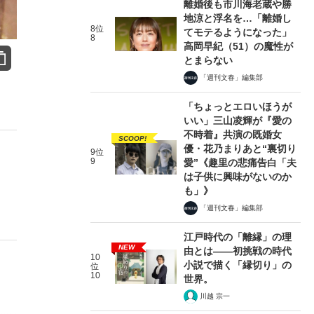
離婚後も市川海老蔵や勝
地涼と浮名を…「離婚し
8位
てモテるようになった」
8
高岡早紀（51）の魔性が
とまらない
「週刊文春」編集部
「ちょっとエロいほうが
いい」三山凌輝が『愛の
不時着』共演の既婚女
SCOOP!
優・花乃まりあと“裏切り
9位
9
愛”《趣里の悲痛告白「夫
は子供に興味がないのか
も」》
「週刊文春」編集部
江戸時代の「離縁」の理
NEW
由とは――初挑戦の時代
10
小説で描く「縁切り」の
位
10
世界。
川越 宗一