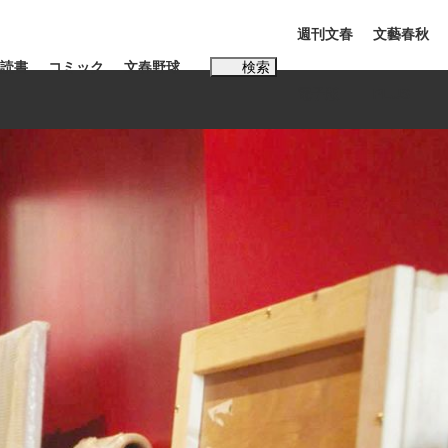
週刊文春
文藝春秋
読書
コミック
文春野球
検索
電子版
PLUS
インタビュー
読書
#松田聖子
む将棋
BC日本代表“敗戦”の真実 選手が明かす...