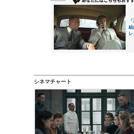
「
結
レ
シネマチャート