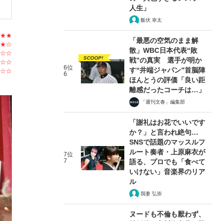
人生」
飯伏 幸太
★★
「最悪の空気のまま解
★☆
散」WBC日本代表“敗
☆☆
SCOOP!
戦”の真実 選手が明か
☆☆
6位
す“井端ジャパン”首脳陣
☆☆
6
ほんとうの評価「良い距
離感だったコーチは…」
「週刊文春」編集部
「謝礼はお花でいいです
か？」と言われ絶句…
SNSで話題のマッスルフ
ルート奏者・上原麻衣が
7位
7
語る、プロでも「食べて
いけない」音楽界のリア
ル
我妻 弘崇
ヌードも不倫も厭わず、