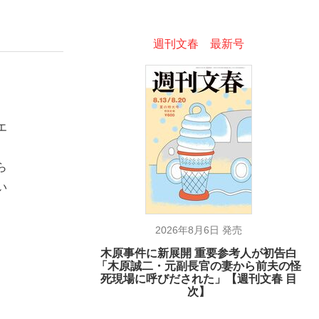
週刊文春 最新号
エ
ら
い
2026年8月6日 発売
木原事件に新展開 重要参考人が初告白
「木原誠二・元副長官の妻から前夫の怪
死現場に呼びだされた」【週刊文春 目
次】