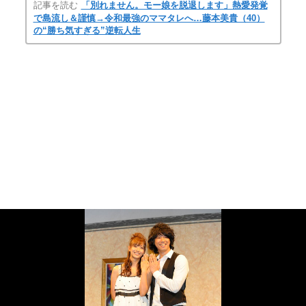
記事を読む
「別れません。モー娘を脱退します」熱愛発覚
で島流し＆謹慎→令和最強のママタレへ…藤本美貴（40）
の“勝ち気すぎる”逆転人生