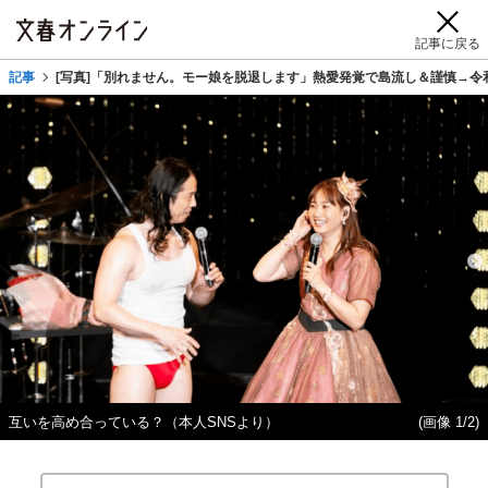
記事に戻る
記事
[写真]「別れません。モー娘を脱退します」熱愛発覚で島流し＆謹慎→令
互いを高め合っている？（本人SNSより）
(画像 1/2)