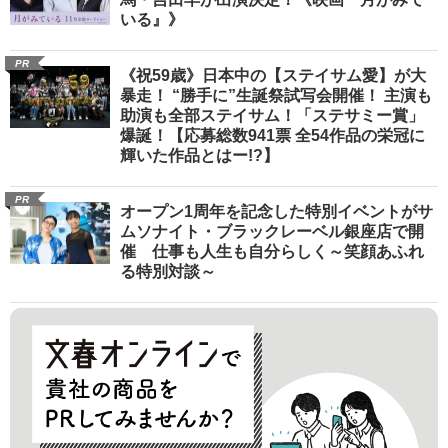
いる』》
PR
《祝59歳》日本中の【ステイサム愛】が大
暴走！ “勝手に”生誕祭試写会開催！ 主演も
助演も全部ステイサム！「ステサミー賞」
爆誕！【応募総数941票 全54作品の栄冠に
輝いた作品とはー!?】
PR
オープン1周年を記念した特別イベントがサ
ムソナイト・ブラックレーベル銀座店で開
催 仕事も人生も自分らしく～笑顔あふれ
る特別対談～