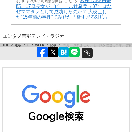
おすすめの関連記事はこちら
板橋の3億円豪
邸、17歳長女がデビュー…辻希美（37）はな
ぜママタレとして成功したのか？ 大炎上し
た“15年前の事件”でみせた「賢すぎる対応」
エンタメ
芸能
テレビ・ラジオ
TOP
連載
THIS WEEK
記事
[写真]「別れません。モー娘を脱退します」熱