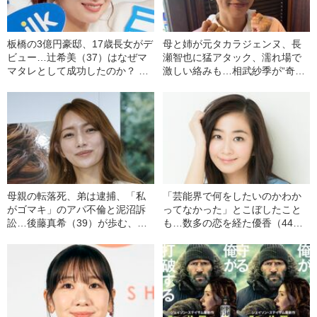
板橋の3億円豪邸、17歳長女がデ
母と姉が元タカラジェンヌ、長
ビュー…辻希美（37）はなぜマ
瀬智也に猛アタック、濡れ場で
マタレとして成功したのか？ 大
激しい絡みも…相武紗季が“奇跡
炎上した“15年前の事件”でみせ
の40歳”になるまでの紆余曲折
た「賢すぎる対応」
母親の転落死、弟は逮捕、「私
「芸能界で何をしたいのかわか
がゴマキ」のアパ不倫と泥沼訴
ってなかった」とこぼしたこと
訟…後藤真希（39）が歩む、薄
も…数多の恋を経た優香（44）
幸からママタレ転身のリベンジ
が“格差婚”批判を乗り越えた9年
人生
間