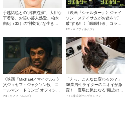
手越祐也との“浴衣抱擁”、大胆な
《映画『シェルター』》ジェイ
下着姿、お笑い芸人熱愛…柏木
ソン・ステイサムがお盆を“打
由紀（33）の“神対応”な生き残
破”する!!《「眠眠打破」コラ
り戦略
ボ》
PR（キノフィルムズ）
《映画『Michael／マイケル』》
「えっ、こんなに変わるの？」
父ジョセフ・ジャクソン役、コ
36歳男性ライターのニオイが激
ールマン・ドミンゴ オフィシャ
変！ 夏場に気になる“頭皮のニ
ルインタビュー“観客を魅了した
オイ”や“ベタつき”を解消す
PR（キノフィルムズ）
PR（株式会社スヴェンソン）
名優、複雑な父親像への想いを
る、“ウィッグのスペシャリス
語る”《日本興収70億円突破》
ト”が生み出した徹底ケアとは