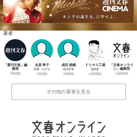
著者
「週刊文春」編
水原 希子
成田 悠輔
ドリヤス工場
「文春オンライ
集部
ン」編集部
俳優・モデル
経済学者
漫画家
7時間前
14時間前
7時間前
7時間前
13時間前
その他の著者を見る