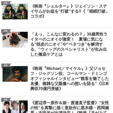
PR
《映画『シェルター』》ジェイソン・ステ
イサムがお盆を“打破”する!!《「眠眠打破」
コラボ》
PR
「えっ、こんなに変わるの？」36歳男性ラ
イターのニオイが激変！ 夏場に気にな
る“頭皮のニオイ”や“ベタつき”を解消す
る、“ウィッグのスペシャリスト”が生み出
した徹底ケアとは
PR
《映画『Michael／マイケル』》父ジョセ
フ・ジャクソン役、コールマン・ドミンゴ
オフィシャルインタビュー“観客を魅了した
名優、複雑な父親像への想いを語る”《日本
興収70億円突破》
PR
《渡辺淳一原作＆娘・渡邉直子監督》“女性
の性”を真摯に描く意欲作に黒木瞳・西岡德
馬・吉田羊が出演決定！《映画『月がみて