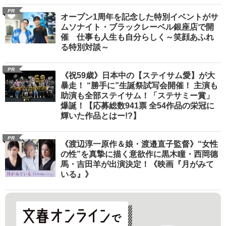
PR
オープン1周年を記念した特別イベントがサ
ムソナイト・ブラックレーベル銀座店で開
催 仕事も人生も自分らしく～笑顔あふれ
る特別対談～
PR
《祝59歳》日本中の【ステイサム愛】が大
暴走！ “勝手に”生誕祭試写会開催！ 主演も
助演も全部ステイサム！「ステサミー賞」
爆誕！【応募総数941票 全54作品の栄冠に
輝いた作品とはー!?】
PR
《渡辺淳一原作＆娘・渡邉直子監督》“女性
の性”を真摯に描く意欲作に黒木瞳・西岡德
馬・吉田羊が出演決定！《映画『月がみて
いる』》