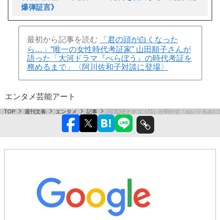
爆弾証言》
最初から記事を読む
「君の頭が白くなった
ら…」“唯一の女性時代考証家” 山田順子さんが
語った「大河ドラマ『べらぼう』の時代考証を
務めるまで」〈阿川佐和子対談に登場〉
エンタメ
芸能
アート
TOP
週刊文春
エンタメ
記事
[写真]研ナオコ（71）が明かす「ぬいぐる