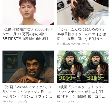
《1億円“結婚詐欺”》2000万円ベ
「えっ、こんなに変わるの？」
ンツ、月200万円のお小遣い…
36歳男性ライターのニオイが激
BE:FIRST三山凌輝の婚約相手が
変！ 夏場に気になる“頭皮のニ
負担していた“破格”貢ぎ物の数々
オイ”や“ベタつき”を解消す
PR（株式会社スヴェンソン）
る、“ウィッグのスペシャリス
ト”が生み出した徹底ケアとは
《映画『Michael／マイケル』》
《映画『シェルター』》ジェイ
父ジョセフ・ジャクソン役、コ
ソン・ステイサムがお盆を“打
ールマン・ドミンゴ オフィシャ
破”する!!《「眠眠打破」コラ
ルインタビュー“観客を魅了した
ボ》
PR（キノフィルムズ）
PR（キノフィルムズ）
名優、複雑な父親像への想いを
語る”《日本興収70億円突破》