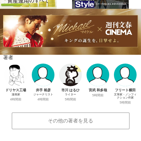
著者
ドリヤス工場
井手 裕彦
市川 はるひ
宮武 和多哉
フリート横田
漫画家
ジャーナリスト
ライター
文筆家・ノンフィ
5時間前
クション作家
4時間前
4時間前
5時間前
5時間前
その他の著者を見る