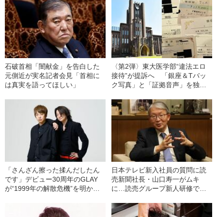
石破首相「闇献金」を告白した
〈第2弾〉東大医学部“違法エロ
元側近が実名記者会見「首相に
接待”が提訴へ 「銀座＆Tバッ
は真実を語ってほしい」
ク写真」と「証拠音声」を独占
公開
「さんざん擦った揉んだしたん
日本テレビ新入社員の質問に読
です」デビュー30周年のGLAY
売新聞社長・山口寿一がムキ
が“1999年の解散危機”を明かし
に…読売グループ新人研修で起
た
きた“ある事件”