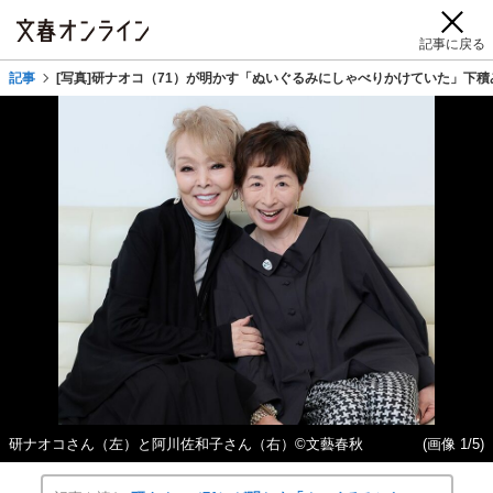
記事に戻る
記事
[写真]研ナオコ（71）が明かす「ぬいぐるみにしゃべりかけていた」下
研ナオコさん（左）と阿川佐和子さん（右）©︎文藝春秋
(画像 1/5)