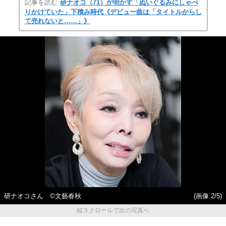
記事を読む
研ナオコ（71）が明かす「ぬいぐるみにしゃべ
りかけていた」下積み時代《デビュー曲は「タイトルからし
て売れないと……」》
研ナオコさん ©︎文藝春秋
(画像 2/5)
縦スクロールで次の写真へ