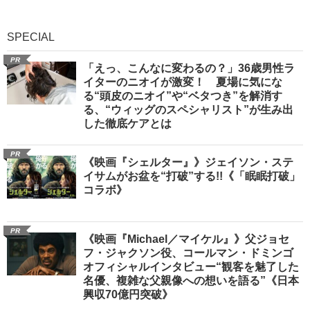
SPECIAL
PR
「えっ、こんなに変わるの？」36歳男性ラ
イターのニオイが激変！ 夏場に気にな
る“頭皮のニオイ”や“ベタつき”を解消す
る、“ウィッグのスペシャリスト”が生み出
した徹底ケアとは
PR
《映画『シェルター』》ジェイソン・ステ
イサムがお盆を“打破”する!!《「眠眠打破」
コラボ》
PR
《映画『Michael／マイケル』》父ジョセ
フ・ジャクソン役、コールマン・ドミンゴ
オフィシャルインタビュー“観客を魅了した
名優、複雑な父親像への想いを語る”《日本
興収70億円突破》