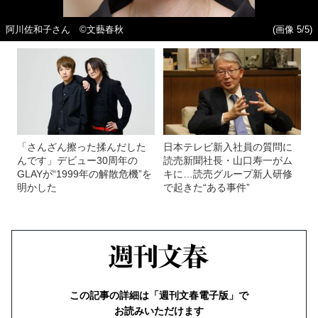
阿川佐和子さん ©︎文藝春秋
(画像 5/5)
「さんざん擦った揉んだした
日本テレビ新入社員の質問に
んです」デビュー30周年の
読売新聞社長・山口寿一がム
GLAYが“1999年の解散危機”を
キに…読売グループ新人研修
明かした
で起きた“ある事件”
この記事の詳細は「週刊文春電子版」で
お読みいただけます