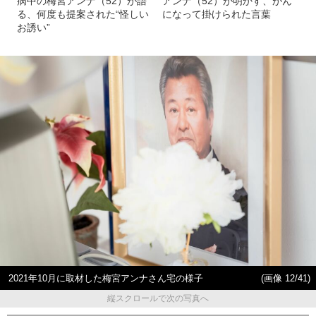
病中の梅宮アンナ（52）が語
アンナ（52）が明かす、がん
る、何度も提案された“怪しい
になって掛けられた言葉
お誘い”
2021年10月に取材した梅宮アンナさん宅の様子
(画像 12/41)
縦スクロールで次の写真へ