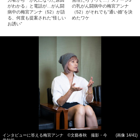
力者から「がんになった原因
無理だろうって…」ステージ3
がわかる」と電話が…がん闘
の乳がん闘病中の梅宮アンナ
病中の梅宮アンナ（52）が語
（52）がそれでも“通い婚”を決
る、何度も提案された“怪しい
めたワケ
お誘い”
インタビューに答える梅宮アンナ ©文藝春秋 撮影・今
(画像 14/41)