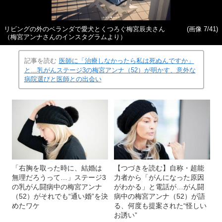
リビングの外のベランダで愛犬とくつろぐ梅宮辰夫さん
(画像 7/41)
（梅宮アンナさんのインスタグラムより）
記事を読む
医師に「治療しなかったら私は死ぬんですか」
と…乳がんステージ3の梅宮アンナ（52）が明かす、意外な
病院選びと医師との出会い
「右胸を取った時に、結婚は
【つづきを読む】自称・超能
無理だろうって…」ステージ3
力者から「がんになった原因
の乳がん闘病中の梅宮アンナ
がわかる」と電話が…がん闘
（52）がそれでも“通い婚”を決
病中の梅宮アンナ（52）が語
めたワケ
る、何度も提案された“怪しい
お誘い”