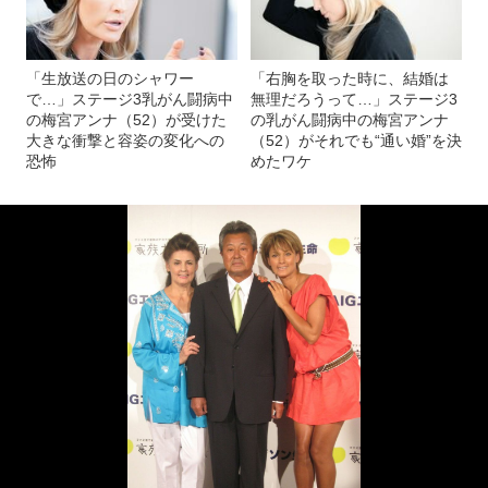
「生放送の日のシャワー
「右胸を取った時に、結婚は
で…」ステージ3乳がん闘病中
無理だろうって…」ステージ3
の梅宮アンナ（52）が受けた
の乳がん闘病中の梅宮アンナ
大きな衝撃と容姿の変化への
（52）がそれでも“通い婚”を決
恐怖
めたワケ