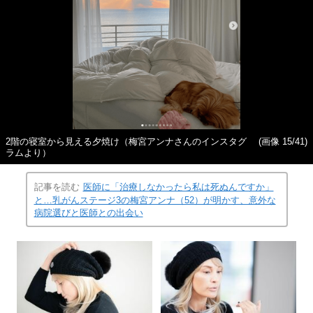
2階の寝室から見える夕焼け（梅宮アンナさんのインスタグ
(画像 15/41)
ラムより）
記事を読む
医師に「治療しなかったら私は死ぬんですか」
と…乳がんステージ3の梅宮アンナ（52）が明かす、意外な
病院選びと医師との出会い