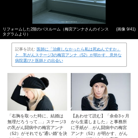
リフォームした2階のバスルーム（梅宮アンナさんのインス
(画像 9/41)
タグラムより）
記事を読む
医師に「治療しなかったら私は死ぬんですか」
と…乳がんステージ3の梅宮アンナ（52）が明かす、意外な
病院選びと医師との出会い
「右胸を取った時に、結婚は
【あわせて読む】「余命3ヶ月
無理だろうって…」ステージ3
から生還しました」と事務所
の乳がん闘病中の梅宮アンナ
に手紙が…がん闘病中の梅宮
（52）がそれでも“通い婚”を決
アンナ（52）が明かす、がん