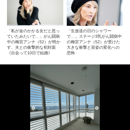
「私が金のかかる女だと思っ
「生放送の日のシャワー
ていたみたいで…」がん闘病
で…」ステージ3乳がん闘病中
中の梅宮アンナ（52）が明か
の梅宮アンナ（52）が受けた
す、夫との衝撃的な初対面
大きな衝撃と容姿の変化への
《出会って10日で結婚》
恐怖