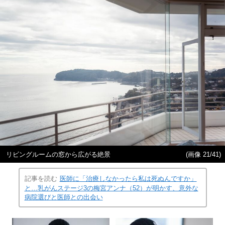
リビングルームの窓から広がる絶景
(画像 21/41)
記事を読む
医師に「治療しなかったら私は死ぬんですか」
と…乳がんステージ3の梅宮アンナ（52）が明かす、意外な
病院選びと医師との出会い