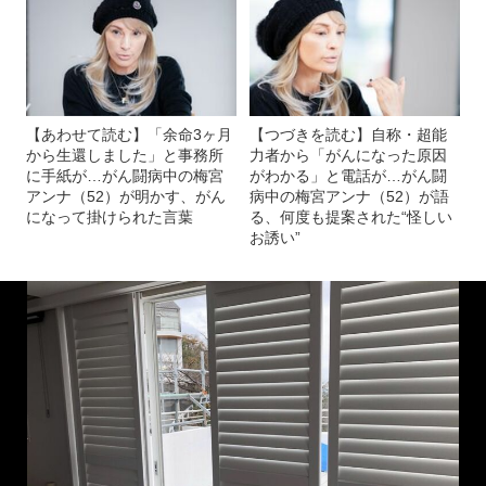
【あわせて読む】「余命3ヶ月
【つづきを読む】自称・超能
から生還しました」と事務所
力者から「がんになった原因
に手紙が…がん闘病中の梅宮
がわかる」と電話が…がん闘
アンナ（52）が明かす、がん
病中の梅宮アンナ（52）が語
になって掛けられた言葉
る、何度も提案された“怪しい
お誘い”