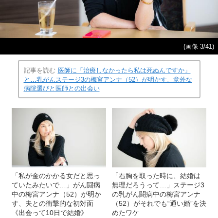
(画像 3/41)
記事を読む
医師に「治療しなかったら私は死ぬんですか」
と…乳がんステージ3の梅宮アンナ（52）が明かす、意外な
病院選びと医師との出会い
「私が金のかかる女だと思っ
「右胸を取った時に、結婚は
ていたみたいで…」がん闘病
無理だろうって…」ステージ3
中の梅宮アンナ（52）が明か
の乳がん闘病中の梅宮アンナ
す、夫との衝撃的な初対面
（52）がそれでも“通い婚”を決
《出会って10日で結婚》
めたワケ