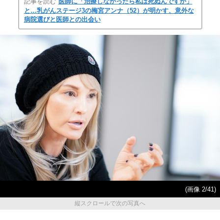
記事を読む
医師に「治療しなかったら私は死ぬんですか」
と…乳がんステージ3の梅宮アンナ（52）が明かす、意外な
病院選びと医師との出会い
(画像 2/41)
縦スクロールで次の写真へ