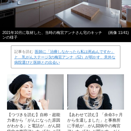
2021年10月に取材した、当時の梅宮アンナさん宅のキッチ
(画像 11/41)
ンの様子
記事を読む
医師に「治療しなかったら私は死ぬんですか」
と…乳がんステージ3の梅宮アンナ（52）が明かす、意外な
病院選びと医師との出会い
【つづきを読む】自称・超能
【あわせて読む】「余命3ヶ月
力者から「がんになった原因
から生還しました」と事務所
がわかる」と電話が…がん闘
に手紙が…がん闘病中の梅宮