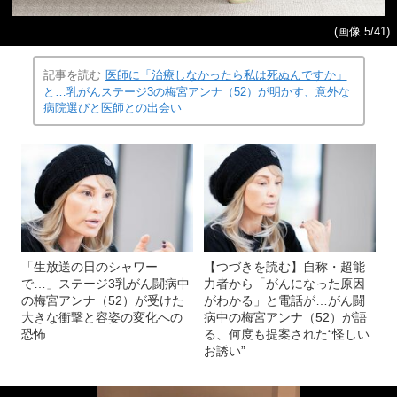
(画像 5/41)
記事を読む
医師に「治療しなかったら私は死ぬんですか」
と…乳がんステージ3の梅宮アンナ（52）が明かす、意外な
病院選びと医師との出会い
「生放送の日のシャワー
【つづきを読む】自称・超能
で…」ステージ3乳がん闘病中
力者から「がんになった原因
の梅宮アンナ（52）が受けた
がわかる」と電話が…がん闘
大きな衝撃と容姿の変化への
病中の梅宮アンナ（52）が語
恐怖
る、何度も提案された“怪しい
お誘い”