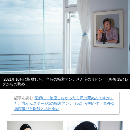
2021年10月に取材した、当時の梅宮アンナさん宅のリビン
(画像 19/41)
グからの眺め
記事を読む
医師に「治療しなかったら私は死ぬんですか」
と…乳がんステージ3の梅宮アンナ（52）が明かす、意外な
病院選びと医師との出会い