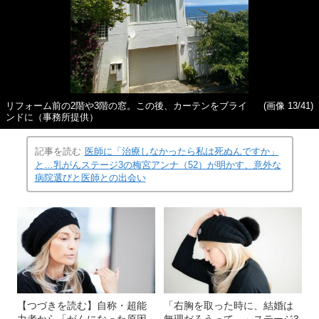
リフォーム前の2階や3階の窓。この後、カーテンをブライ
(画像 13/41)
ンドに（事務所提供）
記事を読む
医師に「治療しなかったら私は死ぬんですか」
と…乳がんステージ3の梅宮アンナ（52）が明かす、意外な
病院選びと医師との出会い
【つづきを読む】自称・超能
「右胸を取った時に、結婚は