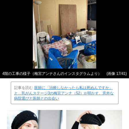
4階の工事の様子（梅宮アンナさんのインスタグラムより）
(画像 17/41)
記事を読む
医師に「治療しなかったら私は死ぬんですか」
と…乳がんステージ3の梅宮アンナ（52）が明かす、意外な
病院選びと医師との出会い