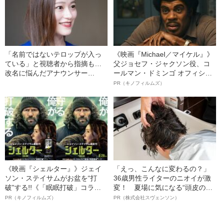
「名前ではないテロップが入っ
《映画『Michael／マイケル』》
ている」と視聴者から指摘も…
父ジョセフ・ジャクソン役、コ
改名に悩んだアナウンサー
ールマン・ドミンゴ オフィシャ
（32）が明かす、子どもに付け
ルインタビュー“観客を魅了した
PR（キノフィルムズ）
た意外な名前
名優、複雑な父親像への想いを
語る”《日本興収70億円突破》
《映画『シェルター』》ジェイ
「えっ、こんなに変わるの？」
ソン・ステイサムがお盆を“打
36歳男性ライターのニオイが激
破”する!!《「眠眠打破」コラ
変！ 夏場に気になる“頭皮のニ
ボ》
オイ”や“ベタつき”を解消す
PR（キノフィルムズ）
PR（株式会社スヴェンソン）
る、“ウィッグのスペシャリス
ト”が生み出した徹底ケアとは