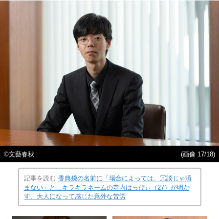
©︎文藝春秋
(画像 17/18)
記事を読む
香典袋の名前に「場合によっては、冗談じゃ済
まない」と…キラキラネームの寺内はっぴぃ（27）が明か
す、大人になって感じた意外な苦労