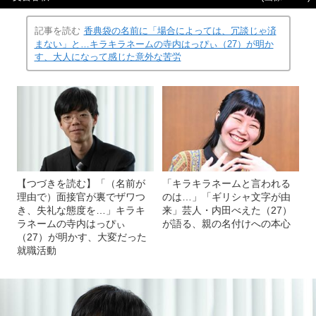
記事を読む
香典袋の名前に「場合によっては、冗談じゃ済
まない」と…キラキラネームの寺内はっぴぃ（27）が明か
す、大人になって感じた意外な苦労
【つづきを読む】「（名前が
「キラキラネームと言われる
理由で）面接官が裏でザワつ
のは…」「ギリシャ文字が由
き、失礼な態度を…」キラキ
来」芸人・内田べえた（27）
ラネームの寺内はっぴぃ
が語る、親の名付けへの本心
（27）が明かす、大変だった
就職活動