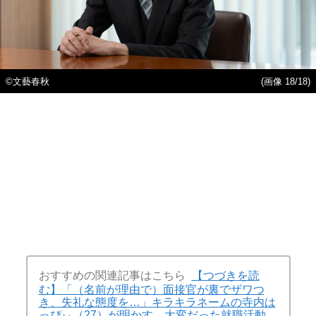
©︎文藝春秋
(画像 18/18)
おすすめの関連記事はこちら
【つづきを読
む】「（名前が理由で）面接官が裏でザワつ
き、失礼な態度を…」キラキラネームの寺内は
っぴぃ（27）が明かす、大変だった就職活動