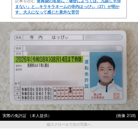
記事を読む
香典袋の名前に「場合によっては、冗談じゃ済
まない」と…キラキラネームの寺内はっぴぃ（27）が明か
す、大人になって感じた意外な苦労
実際の免許証 （本人提供）
(画像 2/18)
縦スクロールで次の写真へ