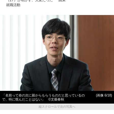
（27）が明かす、大変だった
由来
就職活動
「名前って命の次に親からもらうものだと思っているの
(画像 6/18)
で、特に恨んだことはない」 ©︎文藝春秋
縦スクロールで次の写真へ