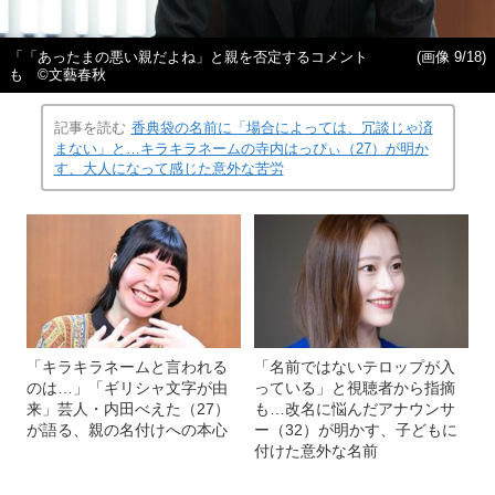
「「あったまの悪い親だよね」と親を否定するコメント
(画像 9/18)
も ©︎文藝春秋
記事を読む
香典袋の名前に「場合によっては、冗談じゃ済
まない」と…キラキラネームの寺内はっぴぃ（27）が明か
す、大人になって感じた意外な苦労
「キラキラネームと言われる
「名前ではないテロップが入
のは…」「ギリシャ文字が由
っている」と視聴者から指摘
来」芸人・内田べえた（27）
も…改名に悩んだアナウンサ
が語る、親の名付けへの本心
ー（32）が明かす、子どもに
付けた意外な名前