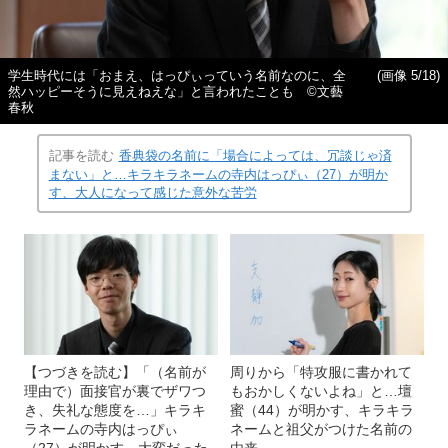
学生時代には「おまえ、はっぴぃっていう名前なのに、全
(画像 5/18)
然ハッピーそうに見えねえな」と言われたことも ©︎文藝
春秋
記事を読む
香典袋の名前に「場合によっては、冗談じゃ済
まない」と…キラキラネームの寺内はっぴぃ（27）が明か
す、大人になって感じた意外な苦労
【つづきを読む】「（名前が
周りから「特攻服に書かれて
理由で）面接官が裏でザワつ
もおかしくないよね」と…壇
き、失礼な態度を…」キラキ
蜜（44）が明かす、キラキラ
ラネームの寺内はっぴぃ
ネームと祖父がつけた名前の