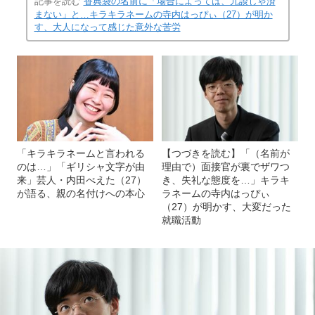
記事を読む
香典袋の名前に「場合によっては、冗談じゃ済
まない」と…キラキラネームの寺内はっぴぃ（27）が明か
す、大人になって感じた意外な苦労
「キラキラネームと言われる
【つづきを読む】「（名前が
のは…」「ギリシャ文字が由
理由で）面接官が裏でザワつ
来」芸人・内田べえた（27）
き、失礼な態度を…」キラキ
が語る、親の名付けへの本心
ラネームの寺内はっぴぃ
（27）が明かす、大変だった
就職活動