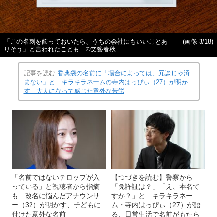
「この名刺を飾っておいたら、うちの会社にもいいことあ
(画像 3/18)
りそう」と言われたことも ©︎文藝春秋
記事を読む
香典袋の名前に「場合によっては、冗談じゃ済
まない」と…キラキラネームの寺内はっぴぃ（27）が明か
す、大人になって感じた意外な苦労
「名前ではないテロップが入
【つづきを読む】警察から
っている」と視聴者から指摘
「免許証は？」「え、本名で
も…改名に悩んだアナウンサ
すか？」と…キラキラネー
ー（32）が明かす、子どもに
ム・寺内はっぴぃ（27）が語
付けた意外な名前
る、日常生活で名前がもたら