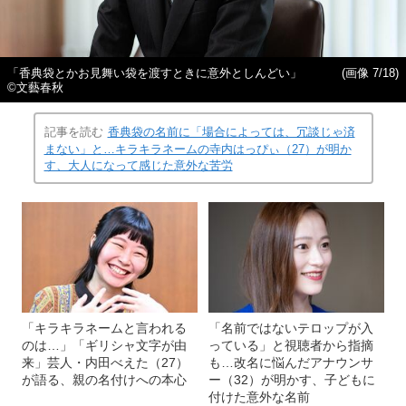
「香典袋とかお見舞い袋を渡すときに意外としんどい」
(画像 7/18)
©︎文藝春秋
記事を読む
香典袋の名前に「場合によっては、冗談じゃ済
まない」と…キラキラネームの寺内はっぴぃ（27）が明か
す、大人になって感じた意外な苦労
「キラキラネームと言われる
「名前ではないテロップが入
のは…」「ギリシャ文字が由
っている」と視聴者から指摘
来」芸人・内田べえた（27）
も…改名に悩んだアナウンサ
が語る、親の名付けへの本心
ー（32）が明かす、子どもに
付けた意外な名前