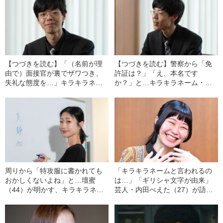
【つづきを読む】「（名前が理
【つづきを読む】警察から「免
由で）面接官が裏でザワつき、
許証は？」「え、本名です
失礼な態度を…」キラキラネー
か？」と…キラキラネーム・寺
ムの寺内はっぴぃ（27）が明か
内はっぴぃ（27）が語る、日常
す、大変だった就職活動
生活で名前がもたらすメリット
周りから「特攻服に書かれても
「キラキラネームと言われるの
おかしくないよね」と…壇蜜
は…」「ギリシャ文字が由来」
（44）が明かす、キラキラネー
芸人・内田べえた（27）が語
ムと祖父がつけた名前の由来
る、親の名付けへの本心