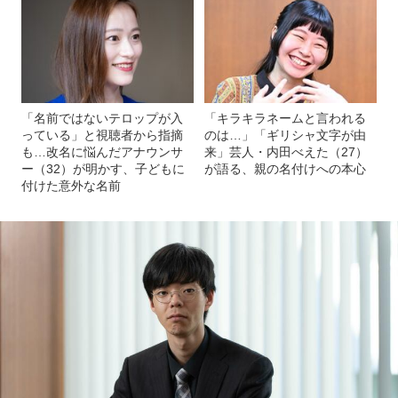
「名前ではないテロップが入
「キラキラネームと言われる
っている」と視聴者から指摘
のは…」「ギリシャ文字が由
も…改名に悩んだアナウンサ
来」芸人・内田べえた（27）
ー（32）が明かす、子どもに
が語る、親の名付けへの本心
付けた意外な名前