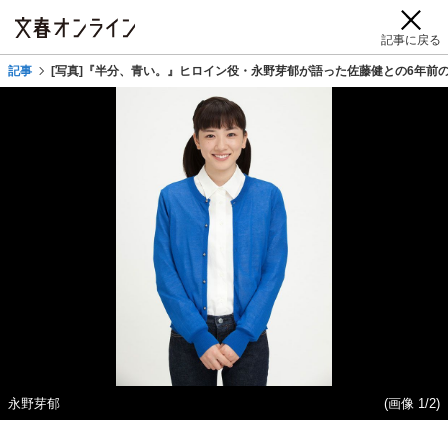
記事に戻る
記事
[写真]『半分、青い。』ヒロイン役・永野芽郁が語った佐藤健との6年前
永野芽郁
(画像 1/2)