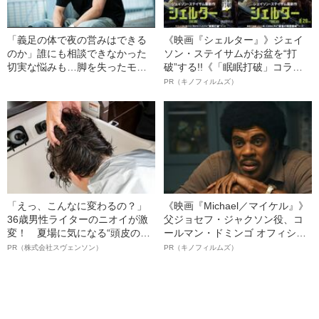
「義足の体で夜の営みはできる
《映画『シェルター』》ジェイ
のか」誰にも相談できなかった
ソン・ステイサムがお盆を“打
切実な悩みも…脚を失ったモデ
破”する!!《「眠眠打破」コラ
ル・かわけい（28）が「ずっと
ボ》
PR（キノフィルムズ）
運がいい」と言えるワケ
「えっ、こんなに変わるの？」
《映画『Michael／マイケル』》
36歳男性ライターのニオイが激
父ジョセフ・ジャクソン役、コ
変！ 夏場に気になる“頭皮のニ
ールマン・ドミンゴ オフィシャ
オイ”や“ベタつき”を解消す
ルインタビュー“観客を魅了した
PR（株式会社スヴェンソン）
PR（キノフィルムズ）
る、“ウィッグのスペシャリス
名優、複雑な父親像への想いを
ト”が生み出した徹底ケアとは
語る”《日本興収70億円突破》