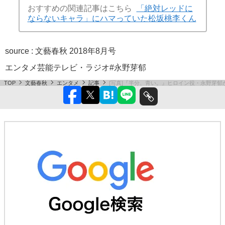
おすすめの関連記事はこちら
「絶対レッドに
ならないキャラ」にハマっていた松坂桃李くん
source :
文藝春秋 2018年8月号
エンタメ
芸能
テレビ・ラジオ
#永野芽郁
TOP
文藝春秋
エンタメ
記事
[写真]『半分、青い。』ヒロイン役・永野芽郁