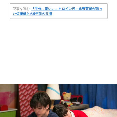
記事を読む
『半分、青い。』ヒロイン役・永野芽郁が語っ
た佐藤健との6年前の共演