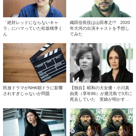
「絶対レッドにならないキャ
織田信長役は山田孝之!? 2020
ラ」にハマっていた松坂桃李く
年大河の出演キャストを予想し
ん
てみた
民放ドラマがNHK朝ドラに影響
【独自】昭和の大女優・小川真
されすぎじゃないか問題
由美（享年86）が鹿児島で3月に
死去していた 実娘が明かす
「毒母」の素顔と空白の晩年