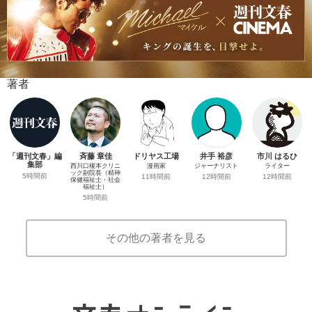
著者
「週刊文春」編
斉藤 章佳
ドリヤス工場
井手 裕彦
市川 はるひ
集部
西川口榎本クリニ
漫画家
ジャーナリスト
ライター
ック副院長（精神
5時間前
11時間前
12時間前
12時間前
保健福祉士・社会
福祉士）
5時間前
その他の著者を見る