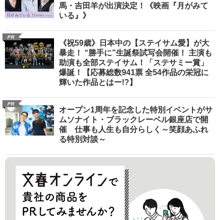
馬・吉田羊が出演決定！《映画『月がみて
いる』》
PR
《祝59歳》日本中の【ステイサム愛】が大
暴走！ “勝手に”生誕祭試写会開催！ 主演も
助演も全部ステイサム！「ステサミー賞」
爆誕！【応募総数941票 全54作品の栄冠に
輝いた作品とはー!?】
PR
オープン1周年を記念した特別イベントがサ
ムソナイト・ブラックレーベル銀座店で開
催 仕事も人生も自分らしく～笑顔あふれ
る特別対談～