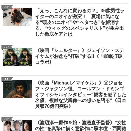
PR
「えっ、こんなに変わるの？」36歳男性ラ
イターのニオイが激変！ 夏場に気にな
る“頭皮のニオイ”や“ベタつき”を解消す
る、“ウィッグのスペシャリスト”が生み出
した徹底ケアとは
PR
《映画『シェルター』》ジェイソン・ステ
イサムがお盆を“打破”する!!《「眠眠打破」
コラボ》
PR
《映画『Michael／マイケル』》父ジョセ
フ・ジャクソン役、コールマン・ドミンゴ
オフィシャルインタビュー“観客を魅了した
名優、複雑な父親像への想いを語る”《日本
興収70億円突破》
PR
《渡辺淳一原作＆娘・渡邉直子監督》“女性
の性”を真摯に描く意欲作に黒木瞳・西岡德