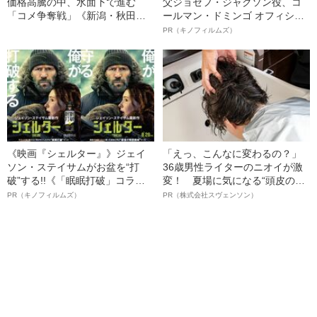
価格高騰の中、水面下で進む
父ジョセフ・ジャクソン役、コ
「コメ争奪戦」《新潟・秋田が
ールマン・ドミンゴ オフィシャ
見せた戦略とは？》
ルインタビュー“観客を魅了した
PR（キノフィルムズ）
名優、複雑な父親像への想いを
語る”《日本興収70億円突破》
《映画『シェルター』》ジェイ
「えっ、こんなに変わるの？」
ソン・ステイサムがお盆を“打
36歳男性ライターのニオイが激
破”する!!《「眠眠打破」コラ
変！ 夏場に気になる“頭皮のニ
ボ》
オイ”や“ベタつき”を解消す
PR（キノフィルムズ）
PR（株式会社スヴェンソン）
る、“ウィッグのスペシャリス
ト”が生み出した徹底ケアとは