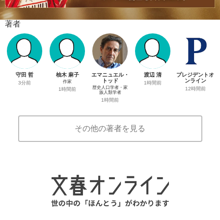
著者
守田 哲
柚木 麻子
エマニュエル・
渡辺 清
プレジデントオ
トッド
ンライン
作家
3分前
1時間前
歴史人口学者・家
12時間前
1時間前
族人類学者
1時間前
その他の著者を見る