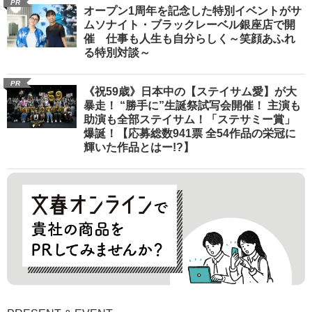
PR
オープン1周年を記念した特別イベントがサ
ムソナイト・ブラックレーベル銀座店で開
催 仕事も人生も自分らしく～笑顔あふれ
る特別対談～
PR
《祝59歳》日本中の【ステイサム愛】が大
暴走！ “勝手に”生誕祭試写会開催！ 主演も
助演も全部ステイサム！「ステサミー賞」
爆誕！【応募総数941票 全54作品の栄冠に
輝いた作品とはー!?】