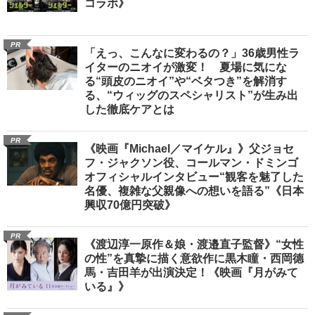
コラボ》
PR
「えっ、こんなに変わるの？」36歳男性ラ
イターのニオイが激変！ 夏場に気にな
る“頭皮のニオイ”や“ベタつき”を解消す
る、“ウィッグのスペシャリスト”が生み出
した徹底ケアとは
PR
《映画『Michael／マイケル』》父ジョセ
フ・ジャクソン役、コールマン・ドミンゴ
オフィシャルインタビュー“観客を魅了した
名優、複雑な父親像への想いを語る”《日本
興収70億円突破》
PR
《渡辺淳一原作＆娘・渡邉直子監督》“女性
の性”を真摯に描く意欲作に黒木瞳・西岡德
馬・吉田羊が出演決定！《映画『月がみて
いる』》