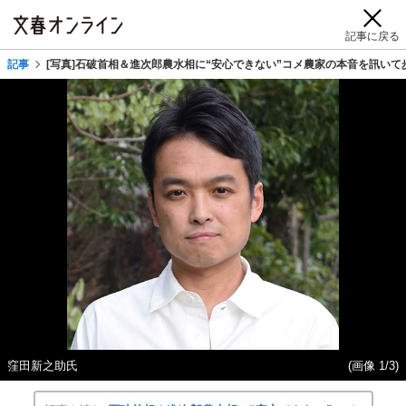
記事に戻る
記事
[写真]石破首相＆進次郎農水相に“安心できない”コメ農家の本音を訊い
窪田新之助氏
(画像 1/3)