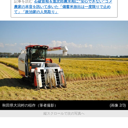
記事を読む
石破首相＆進次郎農水相に“安心できない”コメ
農家の本音を訊いて歩いた「備蓄米放出は一度限りで止め
て」「政治家の人気取り」
秋田県大潟村の稲作（筆者撮影）
(画像 2/3)
縦スクロールで次の写真へ