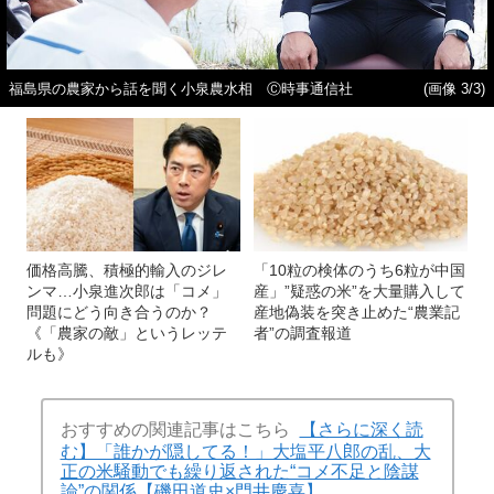
福島県の農家から話を聞く小泉農水相 Ⓒ時事通信社
(画像 3/3)
価格高騰、積極的輸入のジレ
「10粒の検体のうち6粒が中国
ンマ…小泉進次郎は「コメ」
産」”疑惑の米”を大量購入して
問題にどう向き合うのか？
産地偽装を突き止めた“農業記
《「農家の敵」というレッテ
者”の調査報道
ルも》
おすすめの関連記事はこちら
【さらに深く読
む】「誰かが隠してる！」大塩平八郎の乱、大
正の米騒動でも繰り返された“コメ不足と陰謀
論”の関係【磯田道史×門井慶喜】