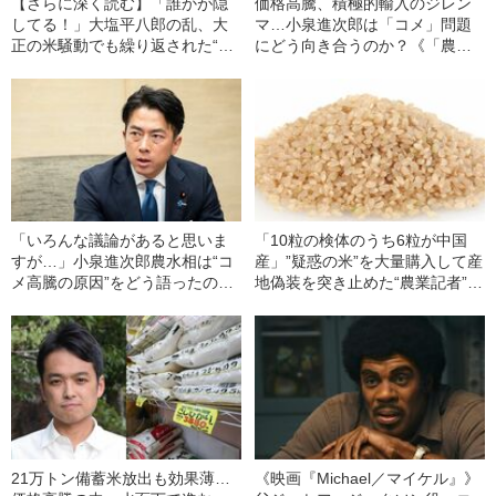
【さらに深く読む】「誰かが隠
価格高騰、積極的輸入のジレン
してる！」大塩平八郎の乱、大
マ…小泉進次郎は「コメ」問題
正の米騒動でも繰り返された“コ
にどう向き合うのか？《「農家
メ不足と陰謀論”の関係【磯田道
の敵」というレッテルも》
史×門井慶喜】
「いろんな議論があると思いま
「10粒の検体のうち6粒が中国
すが…」小泉進次郎農水相は“コ
産」”疑惑の米”を大量購入して産
メ高騰の原因”をどう語ったの
地偽装を突き止めた“農業記者”の
か？《1時間単独インタビュー》
調査報道
21万トン備蓄米放出も効果薄…
《映画『Michael／マイケル』》