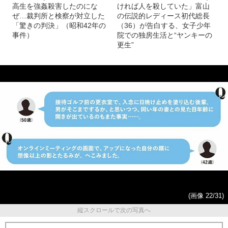
高生を強姦殺害したのにな
ければ人を殺していた」富山
ぜ…裁判所と検察が対立した
の伝説的レディース初代総長
「驚きの判決」（昭和42年の
（36）が告白する、女子少年
事件）
院での独房生活と“ヤンキーの
更生”
(画像 22/31)
縦スクロールで次の写真へ