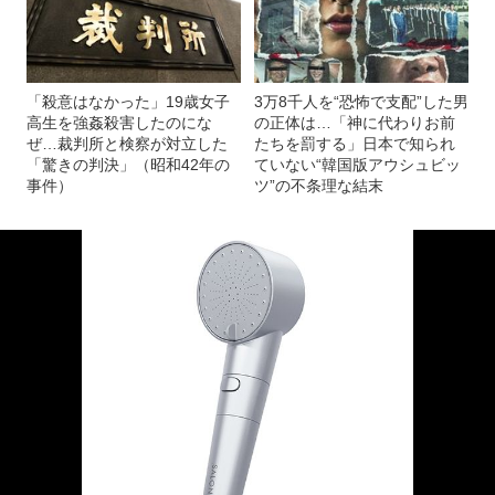
「殺意はなかった」19歳女子
3万8千人を“恐怖で支配”した男
高生を強姦殺害したのにな
の正体は…「神に代わりお前
ぜ…裁判所と検察が対立した
たちを罰する」日本で知られ
「驚きの判決」（昭和42年の
ていない“韓国版アウシュビッ
事件）
ツ”の不条理な結末