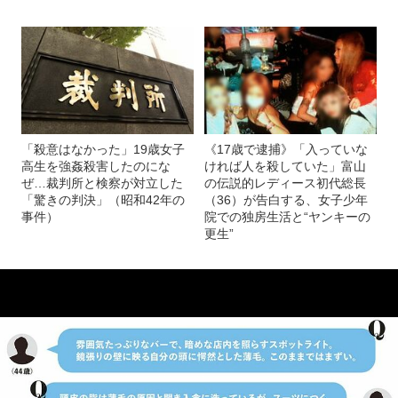
「殺意はなかった」19歳女子
《17歳で逮捕》「入っていな
高生を強姦殺害したのにな
ければ人を殺していた」富山
ぜ…裁判所と検察が対立した
の伝説的レディース初代総長
「驚きの判決」（昭和42年の
（36）が告白する、女子少年
事件）
院での独房生活と“ヤンキーの
更生”