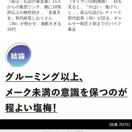
《富山・伝説の暴走族》11人
《タイマン50戦無敗》「顔を
からの集団リンチ、腕に10箇
見ると、『やばい。逃げろ』
所以上の根性焼き…「音速天
と…」富山伝説のレディース
女」初代総長しおりさん
初代総長（36）が語る、ギャ
（36）が明かす、過酷すぎる
ルサー制圧と朝までのバイク
10代
暴走
(画像 20/31)