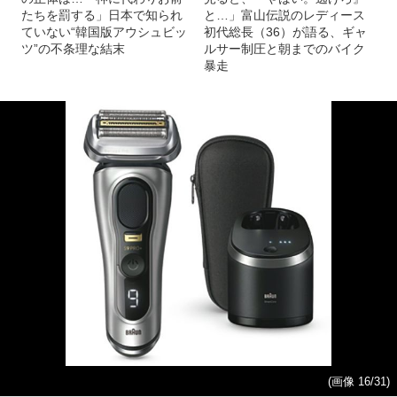
たちを罰する」日本で知られ
と…」富山伝説のレディース
ていない“韓国版アウシュビッ
初代総長（36）が語る、ギャ
ツ”の不条理な結末
ルサー制圧と朝までのバイク
暴走
(画像 16/31)