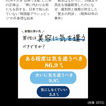
3万8千人を“恐怖で支配”した男
「殺意はなかった」19歳女子
の正体は…「神に代わりお前
高生を強姦殺害したのにな
たちを罰する」日本で知られ
ぜ…裁判所と検察が対立した
ていない“韓国版アウシュビッ
「驚きの判決」（昭和42年の
ツ”の不条理な結末
事件）
(画像 18/31)