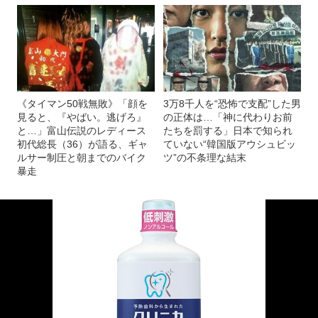
《タイマン50戦無敗》「顔を
3万8千人を“恐怖で支配”した男
見ると、『やばい。逃げろ』
の正体は…「神に代わりお前
と…」富山伝説のレディース
たちを罰する」日本で知られ
初代総長（36）が語る、ギャ
ていない“韓国版アウシュビッ
ルサー制圧と朝までのバイク
ツ”の不条理な結末
暴走