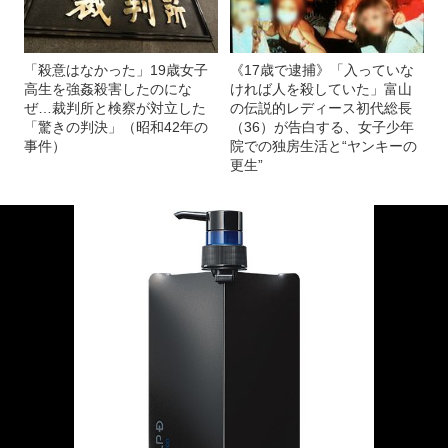
「殺意はなかった」19歳女子
《17歳で逮捕》「入っていな
高生を強姦殺害したのにな
ければ人を殺していた」富山
ぜ…裁判所と検察が対立した
の伝説的レディース初代総長
「驚きの判決」（昭和42年の
（36）が告白する、女子少年
事件）
院での独房生活と“ヤンキーの
更生”