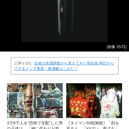
(画像 15/31)
記事を読む
読者の意識調査から見えてきた現在地 明日から
できるメンズ美容・最適解はこれだ！
3万8千人を“恐怖で支配”した男
《タイマン50戦無敗》「顔を
の正体は…「神に代わりお前
見ると、『やばい。逃げろ』