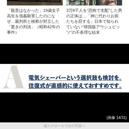
「殺意はなかった」19歳女子
3万8千人を“恐怖で支配”した男
高生を強姦殺害したのにな
の正体は…「神に代わりお前
ぜ…裁判所と検察が対立した
たちを罰する」日本で知られ
「驚きの判決」（昭和42年の
ていない“韓国版アウシュビッ
事件）
ツ”の不条理な結末
(画像 14/31)
縦スクロールで次の写真へ