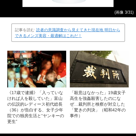
(画像 3/31)
記事を読む
読者の意識調査から見えてきた現在地 明日から
できるメンズ美容・最適解はこれだ！
《17歳で逮捕》「入っていな
「殺意はなかった」19歳女子
ければ人を殺していた」富山
高生を強姦殺害したのにな
の伝説的レディース初代総長
ぜ…裁判所と検察が対立した
（36）が告白する、女子少年
「驚きの判決」（昭和42年の
院での独房生活と“ヤンキーの
事件）
更生”