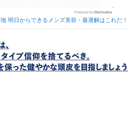
Powered by 
GliaStudios
 明日からできるメンズ美容・最適解はこれだ！
いまさら聞け
Mute
手が証言した“NPB聞...
「クマが悪者扱いされているの
もっと見る
カー日本代表・森保一監督...