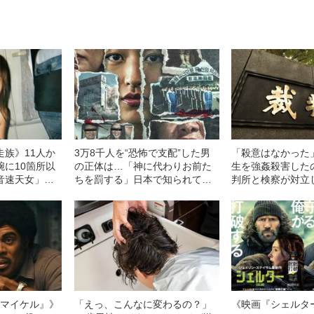
走族》11人か
3万8千人を“恐怖で支配”した男
「殺意はなかった
腕に10箇所以
の正体は…「神に代わりお前た
生を強姦殺害した
音速天女」初
ちを罰する」日本で知られてい
判所と検察が対立
（36）が明か
ない“韓国版アウシュビッツ”の不
判決」（昭和42年
代
条理な結末
l／マイケル』》
「えっ、こんなに変わるの？」
《映画『シェルタ