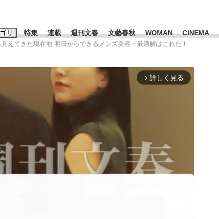
ゴリ
特集
連載
週刊文春
文藝春秋
WOMAN
CINEMA
ら見えてきた現在地 明日からできるメンズ美容・最適解はこれだ！
キーワード入力
ス
エンタメ
ライフ
ビジネス
詳しく見る
arrow_forward_ios
ーワードタグ一覧
山凌輝
#高市早苗
#後藤真希
#森岡毅
#城彰二
#内田有紀
観る将棋、読
#亀和田武
て明かした日本代表監督に...
「最悪の空気のまま解散」W