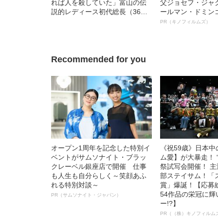
れば人を殺していた」富山の伝
父ジョセフ・ジャ
説的レディース初代総長（36）
ールマン・ドミン
が告白する、女子少年院での独
ルインタビュー“
PR（キノフィルムズ）
房生活と“ヤンキーの更生”
名優、複雑な父親
語る”《日本興収7
Recommended for you
オープン1周年を記念した特別イ
《祝59歳》日本
ベントがサムソナイト・ブラッ
ム愛】が大暴走！ 
クレーベル銀座店で開催 仕事
祭試写会開催！ 
も人生も自分らしく～笑顔あふ
部ステイサム！「
れる特別対談～
賞」爆誕！【応募総
54作品の栄冠に
PR（サムソナイト・ジャパン）
ー!?】
PR（（株）キノフィルム