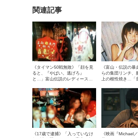
関連記事
《タイマン50戦無敗》「顔を見
《富山・伝説の暴
ると、『やばい。逃げろ』
らの集団リンチ、
と…」富山伝説のレディース初
上の根性焼き…「
代総長（36）が語る、ギャルサ
代総長しおりさん
ー制圧と朝までのバイク暴走
す、過酷すぎる10
《17歳で逮捕》「入っていなけ
《映画『Michae