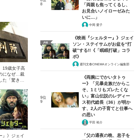
8位
8
「両親も焦ってくるし、
お見合いノイローゼみた
いに…」
中岡 愛子
《映画『シェルター』》ジェイ
PR
ソン・ステイサムがお盆を“打
破”する!!《「眠眠打破」コラ
ボ》
週刊文春CINEMAオンライン編集部
」19歳女子高
のになぜ…裁
《両腕にでかいタトゥ
した「驚きの
ー》「元暴走族だからこ
の事件）
そ、1ミリもズレたくな
い」富山伝説のレディー
9位
9
ス初代総長（36）が明か
す、2人の子育てと仕事へ
の思い
平田 裕介
「父の通夜の晩、息子を
ー』》ジェイ