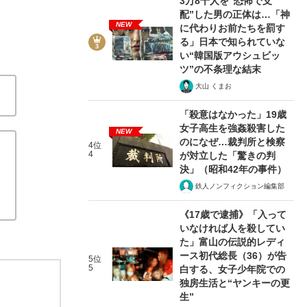
3万8千人を“恐怖で支
配”した男の正体は…「神
NEW
に代わりお前たちを罰す
る」日本で知られていな
い“韓国版アウシュビッ
ツ”の不条理な結末
大山 くまお
「殺意はなかった」19歳
女子高生を強姦殺害した
NEW
のになぜ…裁判所と検察
4位
4
が対立した「驚きの判
決」（昭和42年の事件）
鉄人ノンフィクション編集部
《17歳で逮捕》「入って
いなければ人を殺してい
た」富山の伝説的レディ
ース初代総長（36）が告
5位
5
白する、女子少年院での
独房生活と“ヤンキーの更
生”