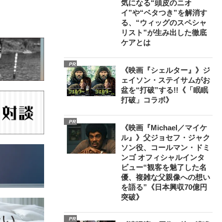
気になる“頭皮のニオ
イ”や“ベタつき”を解消す
る、“ウィッグのスペシャ
リスト”が生み出した徹底
ケアとは
PR
《映画『シェルター』》ジ
ェイソン・ステイサムがお
盆を“打破”する!!《「眠眠
打破」コラボ》
PR
《映画『Michael／マイケ
ル』》父ジョセフ・ジャク
ソン役、コールマン・ドミ
ンゴ オフィシャルインタ
ビュー“観客を魅了した名
優、複雑な父親像への想い
を語る”《日本興収70億円
突破》
PR