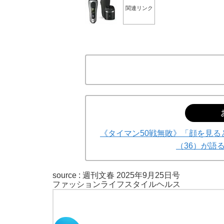
関連リンク
《タイマン50戦無敗》「顔を見
（36）が語
source :
週刊文春 2025年9月25日号
ファッション
ライフスタイル
ヘルス