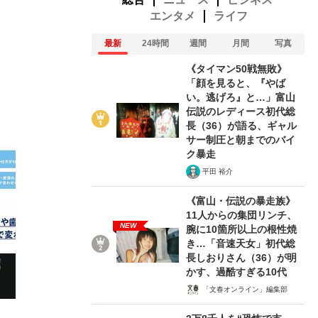
エンタメ
ライフ
最新
24時間
週間
月間
写真
《タイマン50戦無敗》
25/32
「顔を見ると、『やば
い。逃げろ』と…」富山
伝説のレディース初代総
長（36）が語る、ギャル
サー制圧と朝までのバイ
ク暴走
平田 裕介
《富山・伝説の暴走族》
11人からの集団リンチ、
NEW
腕に10箇所以上の根性焼
き…「音速天女」初代総
長しおりさん（36）が明
かす、過酷すぎる10代
「文春オンライン」編集部