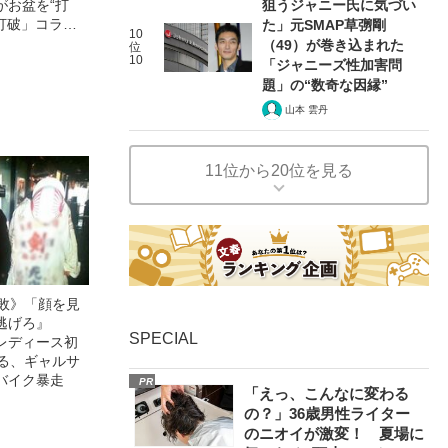
狙うジャニー氏に気づい
がお盆を“打
眠打破」コラ
た」元SMAP草彅剛
10
（49）が巻き込まれた
位
10
「ジャニーズ性加害問
題」の“数奇な因縁”
山本 雲丹
11位から20位を見る
無敗》「顔を見
逃げろ』
SPECIAL
レディース初
語る、ギャルサ
バイク暴走
PR
「えっ、こんなに変わる
の？」36歳男性ライター
のニオイが激変！ 夏場に