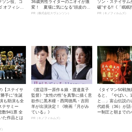
クソン役、コ
36歳男性ライターのニオイが激
ソン・ステイサム
ゴ オフィシャ
変！ 夏場に気になる“頭皮のニ
破”する!!《「眠
観客を魅了した
オイ”や“ベタつき”を解消す
ボ》
PR（株式会社スヴェンソン）
PR（キノフィルムズ）
像への想いを
る、“ウィッグのスペシャリス
0億円突破》
ト”が生み出した徹底ケアとは
中の【ステイサ
《渡辺淳一原作＆娘・渡邉直子
《タイマン50戦
“勝手に”生誕
監督》“女性の性”を真摯に描く意
ると、『やばい。
主演も助演も全
欲作に黒木瞳・西岡德馬・吉田
と…」富山伝説の
ステサミー
羊が出演決定！《映画『月がみ
代総長（36）が
数941票 全
ている』》
ー制圧と朝までの
輝いた作品とは
PR（キノフィルムズ）
ズ）