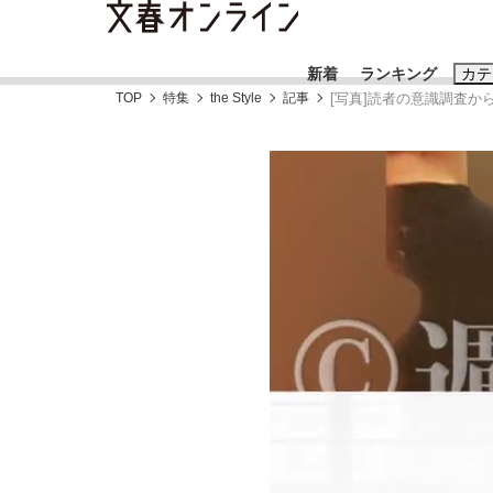
新着
ランキング
カテ
TOP
特集
the Style
記事
[写真]読者の意識調査か
スクープ
ニュー
おすすめのキ
#藤田晋
#三
#玉木雄一郎
「90%は失敗する。でも…」本田圭佑が初め
終戦から81年