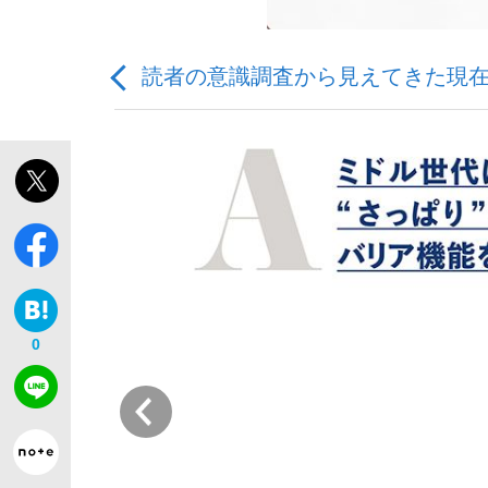
読者の意識調査から見えてきた現在地
「敗因分析は一切聞かれなかった」侍ジャパン選
キングの誕生を、目撃せよ。
0
the Style
前
「目標達成できなかったからと言って…」サッ