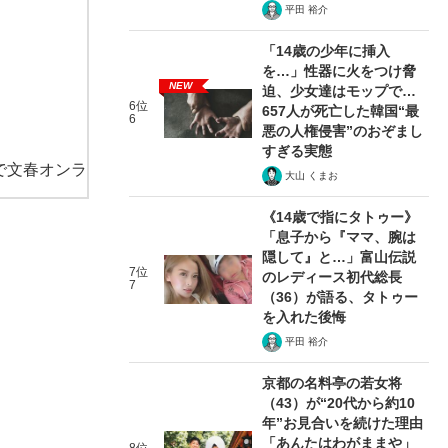
平田 裕介
「14歳の少年に挿入
を…」性器に火をつけ脅
NEW
迫、少女達はモップで…
6位
657人が死亡した韓国“最
6
悪の人権侵害”のおぞまし
すぎる実態
で文春オンラ
大山 くまお
《14歳で指にタトゥー》
「息子から『ママ、腕は
隠して』と…」富山伝説
7位
のレディース初代総長
7
（36）が語る、タトゥー
を入れた後悔
平田 裕介
京都の名料亭の若女将
（43）が“20代から約10
年”お見合いを続けた理由
「あんたはわがままや」