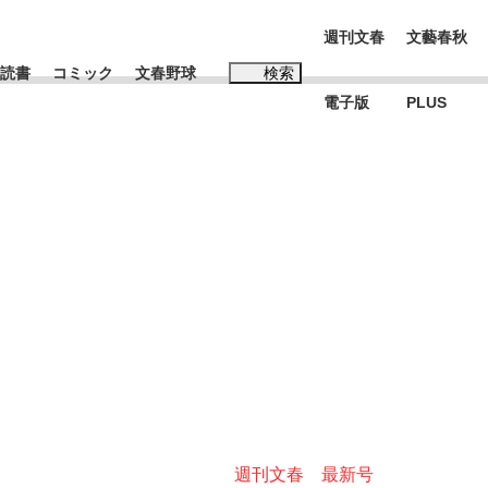
週刊文春
文藝春秋
読書
コミック
文春野球
検索
電子版
PLUS
インタビュー
読書
#松田聖子
む将棋
BC日本代表“敗戦”の真実 選手が明かす...
週刊文春 最新号