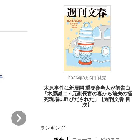
ない資産運用のすべて
が悲しい」『北の国から』倉本聰氏（91...
2026年8月6日 発売
木原事件に新展開 重要参考人が初告白
「木原誠二・元副長官の妻から前夫の怪
死現場に呼びだされた」【週刊文春 目
次】
次
ランキング
総合
ニュース
ビジネス