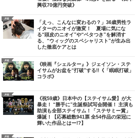
興収70億円突破》
PR
「えっ、こんなに変わるの？」36歳男性ラ
イターのニオイが激変！ 夏場に気にな
る“頭皮のニオイ”や“ベタつき”を解消す
る、“ウィッグのスペシャリスト”が生み出
した徹底ケアとは
PR
《映画『シェルター』》ジェイソン・ステ
イサムがお盆を“打破”する!!《「眠眠打破」
コラボ》
PR
《祝59歳》日本中の【ステイサム愛】が大
暴走！ “勝手に”生誕祭試写会開催！ 主演も
助演も全部ステイサム！「ステサミー賞」
爆誕！【応募総数941票 全54作品の栄冠に
輝いた作品とはー!?】
PR