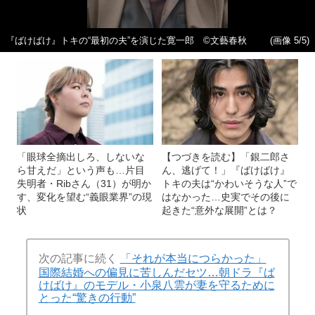
『ばけばけ』トキの“最初の夫”を演じた寛一郎 ©文藝春秋
(画像 5/5)
「眼球全摘出しろ、しないな
【つづきを読む】「銀二郎さ
ら甘えだ」という声も…片目
ん、逃げて！」『ばけばけ』
失明者・Ribさん（31）が明か
トキの夫は“かわいそうな人”で
す、変化を望む“義眼業界”の現
はなかった…史実でその後に
状
起きた“意外な展開”とは？
次の記事に続く
「それが本当につらかった」
国際結婚への偏見に苦しんだセツ…朝ドラ『ば
けばけ』のモデル・小泉八雲が妻を守るために
とった“驚きの行動”