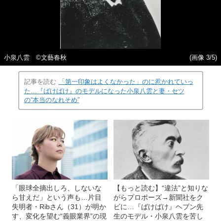
小泉八雲 ©文藝春秋
(画像 3/5)
記事を読む
「第一印象はよくなかった」のに惹かれていっ
た…『ばけばけ』のモデルになった小泉八雲と妻・セツ
の“本当のなれそめ”
「眼球全摘出しろ、しないな
【もっと読む】“違法”と知りな
ら甘えだ」という声も…片目
がらプロポーズ→新聞社をク
失明者・Ribさん（31）が明か
ビに…『ばけばけ』ヘブン先
す、変化を望む“義眼業界”の現
生のモデル・小泉八雲を苦し