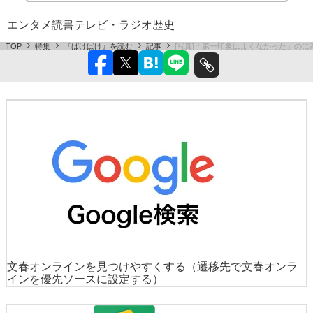
エンタメ
読書
テレビ・ラジオ
歴史
TOP
特集
『ばけばけ』を読む
記事
[写真]「第一印象はよくなかった」の
文春オンラインを見つけやすくする
（遷移先で文春オンラ
インを優先ソースに設定する）