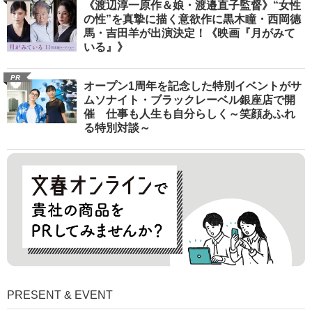
《渡辺淳一原作＆娘・渡邉直子監督》“女性
の性”を真摯に描く意欲作に黒木瞳・西岡德
馬・吉田羊が出演決定！《映画『月がみて
いる』》
PR
オープン1周年を記念した特別イベントがサ
ムソナイト・ブラックレーベル銀座店で開
催 仕事も人生も自分らしく～笑顔あふれ
る特別対談～
PRESENT & EVENT