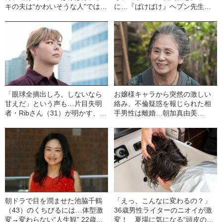
キの夫は“かわいそうな人”ではな
に…『ばけばけ』ヘブン先生の
かった…史実でその後に起き
モデル・小泉八雲を苦しめた“最
た“意外な展開”とは？
初の結婚”
「眼球全摘出しろ、しないなら
お嬢様キャラから突然の激しい
甘えだ」という声も…片目失明
絡み、不倫疑惑を報じられた相
者・Ribさん（31）が明かす、変
手男性は離婚…朝加真由美
化を望む“義眼業界”の現状
（70）の「実は肉食」な女優人
生《「ばけばけ」で話題》
朝ドラで目を潤ませた池脇千鶴
「えっ、こんなに変わるの？」
（43）のくちびるには…体型激
36歳男性ライターのニオイが激
変→変わらない“人生観” 22歳で
変！ 夏場に気になる“頭皮のニ