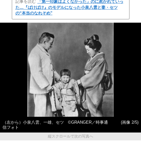
記事を読む
「第一印象はよくなかった」のに惹かれていっ
た…『ばけばけ』のモデルになった小泉八雲と妻・セツ
の“本当のなれそめ”
（左から）小泉八雲、一雄、セツ ©GRANGER／時事通
(画像 2/5)
信フォト
縦スクロールで次の写真へ