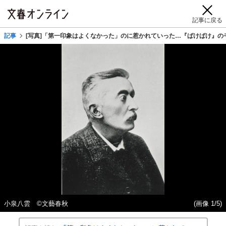
記事に戻る
記事
[写真]「第一印象はよくなかった」のに惹かれていった…『ばけばけ』の
小泉八雲 ©文藝春秋
(画像 1/5)