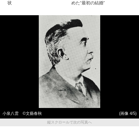
状
めた“最初の結婚”
小泉八雲 ©文藝春秋
(画像 4/5)
縦スクロールで次の写真へ