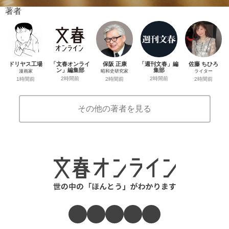
著者
ドリヤス工場
「文春オンライ
保阪 正康
「週刊文春」編
佐藤 ちひろ
ン」編集部
集部
漫画家
昭和史研究家
ライター
2時間前
2時間前
1時間前
2時間前
2時間前
その他の著者を見る