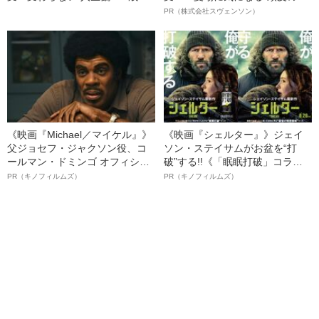
のベッドシーンを「撮ってくれ
オイ”や“ベタつき”を解消す
PR（株式会社スヴェンソン）
ないんだったら…」
る、“ウィッグのスペシャリス
ト”が生み出した徹底ケアとは
《映画『Michael／マイケル』》
《映画『シェルター』》ジェイ
父ジョセフ・ジャクソン役、コ
ソン・ステイサムがお盆を“打
ールマン・ドミンゴ オフィシャ
破”する!!《「眠眠打破」コラ
ルインタビュー“観客を魅了した
ボ》
PR（キノフィルムズ）
PR（キノフィルムズ）
名優、複雑な父親像への想いを
語る”《日本興収70億円突破》