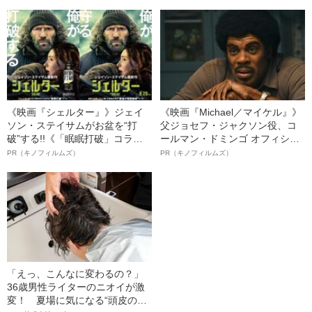
を苦しめた“最初の結婚”
と妻・セツの“本当のなれそめ”
《映画『シェルター』》ジェイ
《映画『Michael／マイケル』》
ソン・ステイサムがお盆を“打
父ジョセフ・ジャクソン役、コ
破”する!!《「眠眠打破」コラ
ールマン・ドミンゴ オフィシャ
ボ》
ルインタビュー“観客を魅了した
PR（キノフィルムズ）
PR（キノフィルムズ）
名優、複雑な父親像への想いを
語る”《日本興収70億円突破》
「えっ、こんなに変わるの？」
36歳男性ライターのニオイが激
変！ 夏場に気になる“頭皮のニ