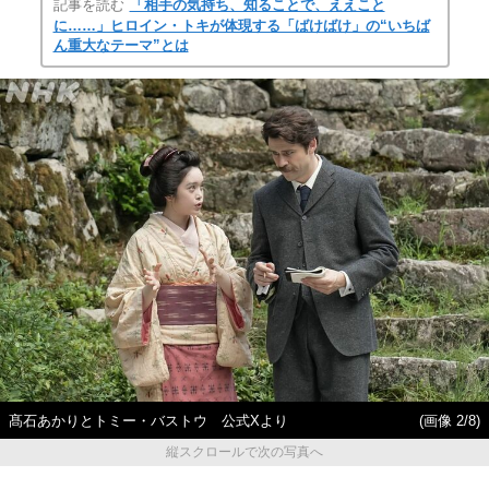
記事を読む
「相手の気持ち、知ることで、ええこと
に……」ヒロイン・トキが体現する「ばけばけ」の“いちば
ん重大なテーマ”とは
髙石あかりとトミー・バストウ 公式Xより
(画像 2/8)
縦スクロールで次の写真へ