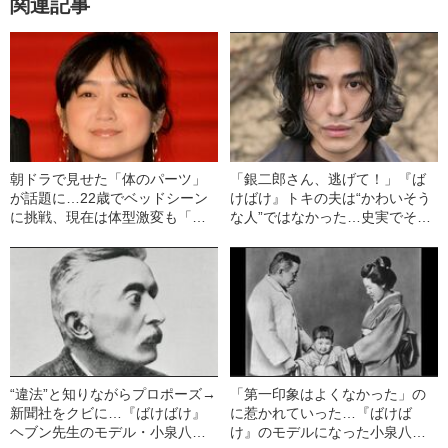
関連記事
朝ドラで見せた「体のパーツ」
「銀二郎さん、逃げて！」『ば
が話題に…22歳でベッドシーン
けばけ』トキの夫は“かわいそう
に挑戦、現在は体型激変も「年
な人”ではなかった…史実でその
を重ねるのが楽しみ」池脇千鶴
後に起きた“意外な展開”とは？
（43）が貫く“生活感重視”の役
作り――2025年読まれた記事
“違法”と知りながらプロポーズ→
「第一印象はよくなかった」の
新聞社をクビに…『ばけばけ』
に惹かれていった…『ばけば
ヘブン先生のモデル・小泉八雲
け』のモデルになった小泉八雲