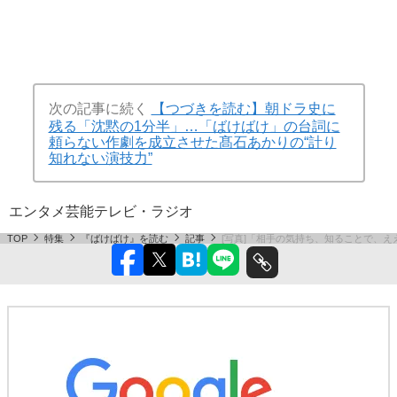
次の記事に続く
【つづきを読む】朝ドラ史に
残る「沈黙の1分半」…「ばけばけ」の台詞に
頼らない作劇を成立させた髙石あかりの“計り
知れない演技力”
エンタメ
芸能
テレビ・ラジオ
TOP
特集
『ばけばけ』を読む
記事
[写真]「相手の気持ち、知ることで、