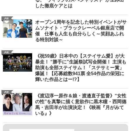
した徹底ケアとは
PR
オープン1周年を記念した特別イベントがサ
ムソナイト・ブラックレーベル銀座店で開
催 仕事も人生も自分らしく～笑顔あふれ
る特別対談～
PR
《祝59歳》日本中の【ステイサム愛】が大
暴走！ “勝手に”生誕祭試写会開催！ 主演も
助演も全部ステイサム！「ステサミー賞」
爆誕！【応募総数941票 全54作品の栄冠に
輝いた作品とはー!?】
PR
《渡辺淳一原作＆娘・渡邉直子監督》“女性
の性”を真摯に描く意欲作に黒木瞳・西岡德
馬・吉田羊が出演決定！《映画『月がみて
いる』》