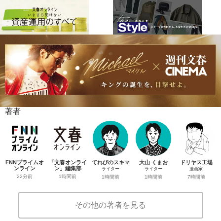
著者
FNNプライムオ
「文春オンライ
てれびのスキマ
大山 くまお
ドリヤス工場
ンライン
ン」編集部
ライター
ライター
漫画家
22分前
1時間前
1時間前
1時間前
7時間前
その他の著者を見る