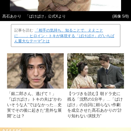
髙石あかり 「ばけばけ」公式Xより
(画像 5/8)
記事を読む
「相手の気持ち、知ることで、ええこと
に……」ヒロイン・トキが体現する「ばけばけ」の“いちば
ん重大なテーマ”とは
「銀二郎さん、逃げて！」
【つづきを読む】朝ドラ史に
『ばけばけ』トキの夫は“かわ
残る「沈黙の1分半」…「ばけ
いそうな人”ではなかった…史
ばけ」の台詞に頼らない作劇
実でその後に起きた“意外な展
を成立させた髙石あかりの“計
開”とは？
り知れない演技力”