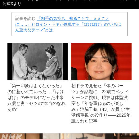
公式Xより
記事を読む
「相手の気持ち、知ることで、ええこと
に……」ヒロイン・トキが体現する「ばけばけ」の“いちば
ん重大なテーマ”とは
「第一印象はよくなかった」
朝ドラで見せた「体のパー
のに惹かれていった…『ばけ
ツ」が話題に…22歳でベッド
ばけ』のモデルになった小泉
シーンに挑戦、現在は体型激
八雲と妻・セツの“本当のなれ
変も「年を重ねるのが楽し
そめ”
み」池脇千鶴（43）が貫く“生
活感重視”の役作り――2025年
読まれた記事