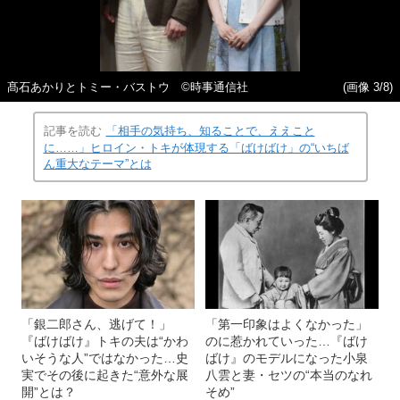
髙石あかりとトミー・バストウ ©時事通信社
(画像 3/8)
記事を読む
「相手の気持ち、知ることで、ええこと
に……」ヒロイン・トキが体現する「ばけばけ」の“いちば
ん重大なテーマ”とは
「銀二郎さん、逃げて！」
「第一印象はよくなかった」
『ばけばけ』トキの夫は“かわ
のに惹かれていった…『ばけ
いそうな人”ではなかった…史
ばけ』のモデルになった小泉
実でその後に起きた“意外な展
八雲と妻・セツの“本当のなれ
開”とは？
そめ”