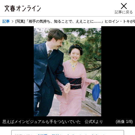
記事に戻る
記事
[写真]「相手の気持ち、知ることで、ええことに……」ヒロイン・トキが
思えばメインビジュアルも手をつないでいた 公式Xより
(画像 1/8)