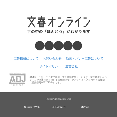
広告掲載について
お問い合わせ
動画・バナー広告について
サイトポリシー
運営会社
ABJマークは、この電子書店・電子書籍配信サービスが、著作権者からコ
ンテンツ使用許諾を得た正規版配信サービスであることを示す登録商標
（登録番号6091713号）です。
(c) Bungeishunju Ltd.
Number Web
CREA WEB
本の話