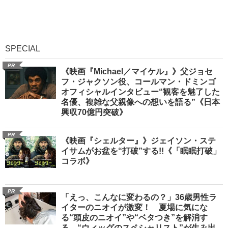
SPECIAL
PR
《映画『Michael／マイケル』》父ジョセ
フ・ジャクソン役、コールマン・ドミンゴ
オフィシャルインタビュー“観客を魅了した
名優、複雑な父親像への想いを語る”《日本
興収70億円突破》
PR
《映画『シェルター』》ジェイソン・ステ
イサムがお盆を“打破”する!!《「眠眠打破」
コラボ》
PR
「えっ、こんなに変わるの？」36歳男性ラ
イターのニオイが激変！ 夏場に気にな
る“頭皮のニオイ”や“ベタつき”を解消す
る、“ウィッグのスペシャリスト”が生み出