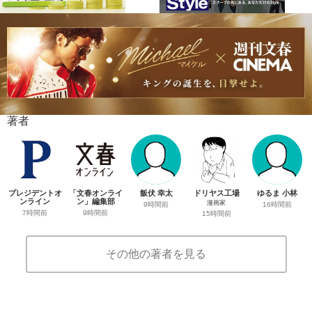
著者
プレジデントオ
「文春オンライ
飯伏 幸太
ドリヤス工場
ゆるま 小林
ンライン
ン」編集部
漫画家
9時間前
16時間前
7時間前
9時間前
15時間前
その他の著者を見る