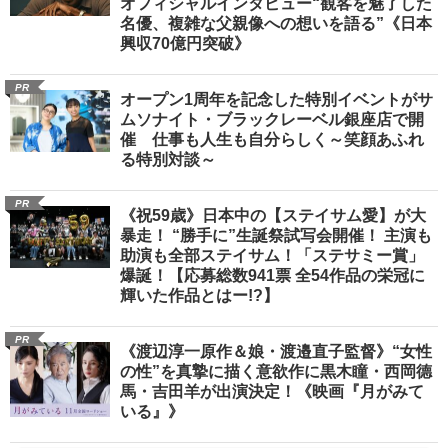
オフィシャルインタビュー“観客を魅了した
名優、複雑な父親像への想いを語る”《日本
興収70億円突破》
PR
オープン1周年を記念した特別イベントがサ
ムソナイト・ブラックレーベル銀座店で開
催 仕事も人生も自分らしく～笑顔あふれ
る特別対談～
PR
《祝59歳》日本中の【ステイサム愛】が大
暴走！ “勝手に”生誕祭試写会開催！ 主演も
助演も全部ステイサム！「ステサミー賞」
爆誕！【応募総数941票 全54作品の栄冠に
輝いた作品とはー!?】
PR
《渡辺淳一原作＆娘・渡邉直子監督》“女性
の性”を真摯に描く意欲作に黒木瞳・西岡德
馬・吉田羊が出演決定！《映画『月がみて
いる』》