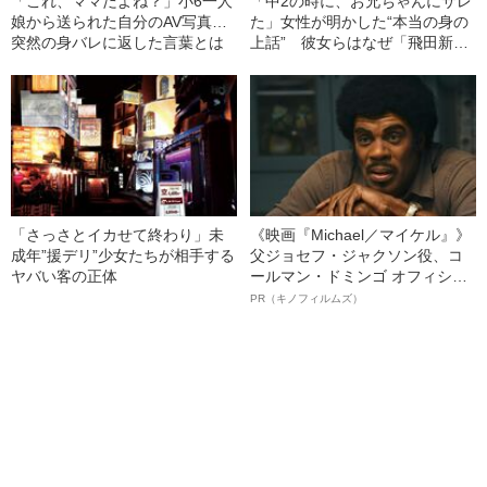
「これ、ママだよね？」小6一人
「中2の時に、お兄ちゃんにサレ
娘から送られた自分のAV写真…
た」女性が明かした“本当の身の
突然の身バレに返した言葉とは
上話” 彼女らはなぜ「飛田新
地」で働くのか？
「さっさとイカせて終わり」未
《映画『Michael／マイケル』》
成年”援デリ”少女たちが相手する
父ジョセフ・ジャクソン役、コ
ヤバい客の正体
ールマン・ドミンゴ オフィシャ
ルインタビュー“観客を魅了した
PR（キノフィルムズ）
名優、複雑な父親像への想いを
語る”《日本興収70億円突破》