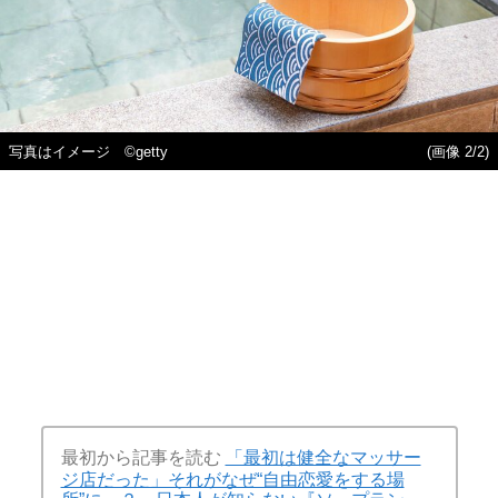
写真はイメージ ©getty
(画像 2/2)
最初から記事を読む
「最初は健全なマッサー
ジ店だった」それがなぜ“自由恋愛をする場