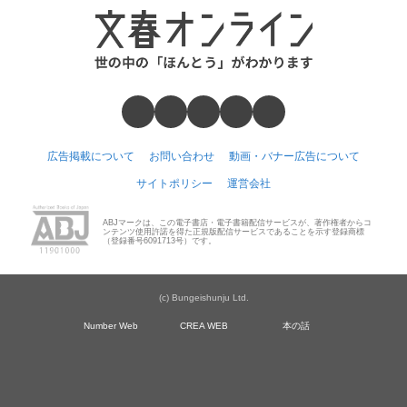
広告掲載について
お問い合わせ
動画・バナー広告について
サイトポリシー
運営会社
ABJマークは、この電子書店・電子書籍配信サービスが、著作権者からコ
ンテンツ使用許諾を得た正規版配信サービスであることを示す登録商標
（登録番号6091713号）です。
(c) Bungeishunju Ltd.
Number Web
CREA WEB
本の話