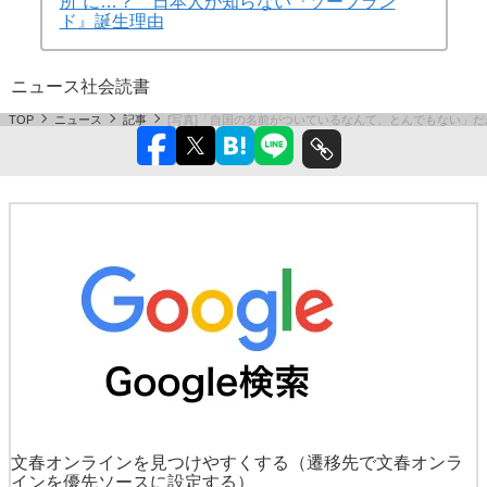
所”に…？ 日本人が知らない『ソープラン
ド』誕生理由
ニュース
社会
読書
TOP
ニュース
記事
[写真]「自国の名前がついているなんて、とんでもない」
文春オンラインを見つけやすくする
（遷移先で文春オンラ
インを優先ソースに設定する）