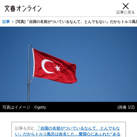
記事に戻る
記事
[写真]「自国の名前がついているなんて、とんでもない」だからトルコ風
写真はイメージ ©getty
(画像 1/2)
記事を読む
「自国の名前がついているなんて、とんでもな
い」だからトルコ風呂は改名した…愛国心にあふれた“ある