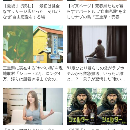
【最後まで読む】「最初は健全
【写真ページ】売春婦たちが暮
なマッサージ店だった」それが
らすアパートも…“自由恋愛”を楽
なぜ“自由恋愛をする場
しむナゾの島『三重県・売春
所”に…？ 日本人が知らない
島』の写真を見る【裏にいたの
『ソープランド』誕生理由
は「ヤクザ」】
三重県に実在する“ヤバい島”を現
81歳ひとり暮らしの父がラブホ
地取材「ショート2万、ロング4
テルから救急搬送、いったい誰
万、帰りは船着き場まで女の子
と…？ 息子が驚愕した“老いた
が見送りに…」
親の性生活”