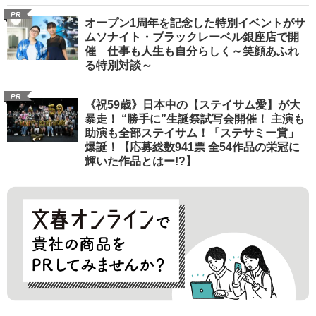
PR
オープン1周年を記念した特別イベントがサ
ムソナイト・ブラックレーベル銀座店で開
催 仕事も人生も自分らしく～笑顔あふれ
る特別対談～
PR
《祝59歳》日本中の【ステイサム愛】が大
暴走！ “勝手に”生誕祭試写会開催！ 主演も
助演も全部ステイサム！「ステサミー賞」
爆誕！【応募総数941票 全54作品の栄冠に
輝いた作品とはー!?】