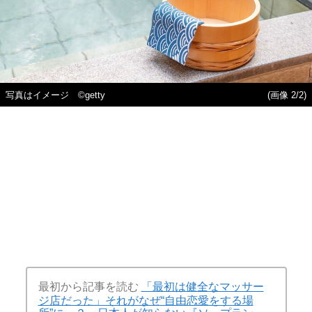
写真はイメージ ©getty
(画像 2/2)
最初から記事を読む
「最初は健全なマッサー
ジ店だった」それがなぜ“自由恋愛をする場