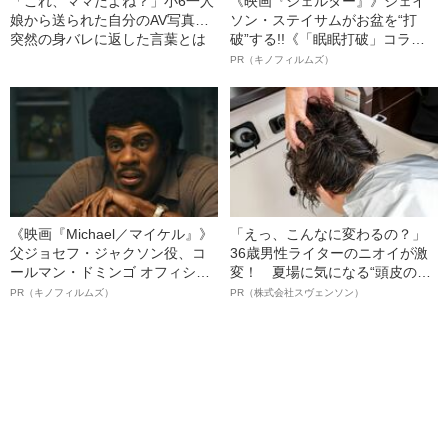
「これ、ママだよね？」小6一人
《映画『シェルター』》ジェイ
娘から送られた自分のAV写真…
ソン・ステイサムがお盆を“打
突然の身バレに返した言葉とは
破”する!!《「眠眠打破」コラ
ボ》
PR（キノフィルムズ）
《映画『Michael／マイケル』》
「えっ、こんなに変わるの？」
父ジョセフ・ジャクソン役、コ
36歳男性ライターのニオイが激
ールマン・ドミンゴ オフィシャ
変！ 夏場に気になる“頭皮のニ
ルインタビュー“観客を魅了した
オイ”や“ベタつき”を解消す
PR（キノフィルムズ）
PR（株式会社スヴェンソン）
名優、複雑な父親像への想いを
る、“ウィッグのスペシャリス
語る”《日本興収70億円突破》
ト”が生み出した徹底ケアとは