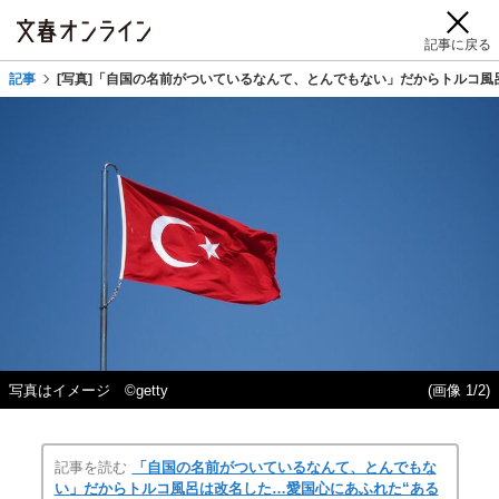
記事に戻る
記事
[写真]「自国の名前がついているなんて、とんでもない」だからトルコ風
写真はイメージ ©getty
(画像 1/2)
記事を読む
「自国の名前がついているなんて、とんでもな
い」だからトルコ風呂は改名した…愛国心にあふれた“ある