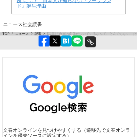
所”に…？ 日本人が知らない『ソープラン
ド』誕生理由
ニュース
社会
読書
TOP
ニュース
記事
[写真]「自国の名前がついているなんて、とんでもない」
文春オンラインを見つけやすくする
（遷移先で文春オンラ
インを優先ソースに設定する）