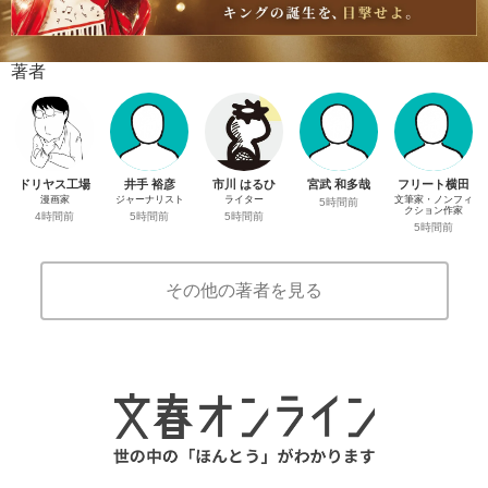
著者
ドリヤス工場
井手 裕彦
市川 はるひ
宮武 和多哉
フリート横田
漫画家
ジャーナリスト
ライター
文筆家・ノンフィ
5時間前
クション作家
4時間前
5時間前
5時間前
5時間前
その他の著者を見る