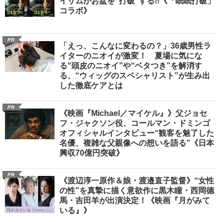
イサムがお盆を“打破”する!!《「眠眠打破」
コラボ》
PR
「えっ、こんなに変わるの？」36歳男性ラ
イターのニオイが激変！ 夏場に気にな
る“頭皮のニオイ”や“ベタつき”を解消す
る、“ウィッグのスペシャリスト”が生み出
した徹底ケアとは
PR
《映画『Michael／マイケル』》父ジョセ
フ・ジャクソン役、コールマン・ドミンゴ
オフィシャルインタビュー“観客を魅了した
名優、複雑な父親像への想いを語る”《日本
興収70億円突破》
PR
《渡辺淳一原作＆娘・渡邉直子監督》“女性
の性”を真摯に描く意欲作に黒木瞳・西岡德
馬・吉田羊が出演決定！《映画『月がみて
いる』》