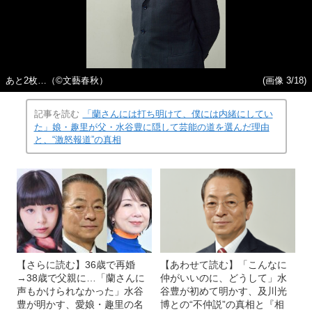
あと2枚…（©︎文藝春秋）
(画像 3/18)
記事を読む
「蘭さんには打ち明けて、僕には内緒にしてい
た」娘・趣里が父・水谷豊に隠して芸能の道を選んだ理由
と、“激怒報道”の真相
【さらに読む】36歳で再婚
【あわせて読む】「こんなに
→38歳で父親に…「蘭さんに
仲がいいのに、どうして」水
声もかけられなかった」水谷
谷豊が初めて明かす、及川光
豊が明かす、愛娘・趣里の名
博との“不仲説”の真相と『相