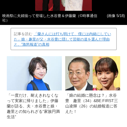
映画祭に夫婦揃って登場した水谷豊＆伊藤蘭（©時事通信
(画像 5/18)
社）
記事を読む
「蘭さんには打ち明けて、僕には内緒にしてい
た」娘・趣里が父・水谷豊に隠して芸能の道を選んだ理由
と、“激怒報道”の真相
「一度だけ、耐えきれなくな
「娘の結婚に懸念は？」水谷
って実家に帰りました」伊藤
豊 趣里（34）&BE:FIRST三
蘭が語る、夫・水谷豊と娘・
山凌輝（26）の結婚報道に答
趣里との知られざる“家族円満
えた！
生活”