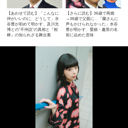
【あわせて読む】「こんなに
【さらに読む】36歳で再婚
仲がいいのに、どうして」水
→38歳で父親に…「蘭さんに
谷豊が初めて明かす、及川光
声もかけられなかった」水谷
博との“不仲説”の真相と『相
豊が明かす、愛娘・趣里の名
棒』の知られざる舞台裏
前に込めた意味