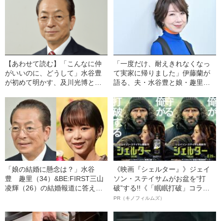
【あわせて読む】「こんなに仲
「一度だけ、耐えきれなくなっ
がいいのに、どうして」水谷豊
て実家に帰りました」伊藤蘭が
が初めて明かす、及川光博と
語る、夫・水谷豊と娘・趣里と
の“不仲説”の真相と『相棒』の知
の知られざる“家族円満生活”
られざる舞台裏
「娘の結婚に懸念は？」水谷
《映画『シェルター』》ジェイ
豊 趣里（34）&BE:FIRST三山
ソン・ステイサムがお盆を“打
凌輝（26）の結婚報道に答え
破”する!!《「眠眠打破」コラ
た！
ボ》
PR（キノフィルムズ）