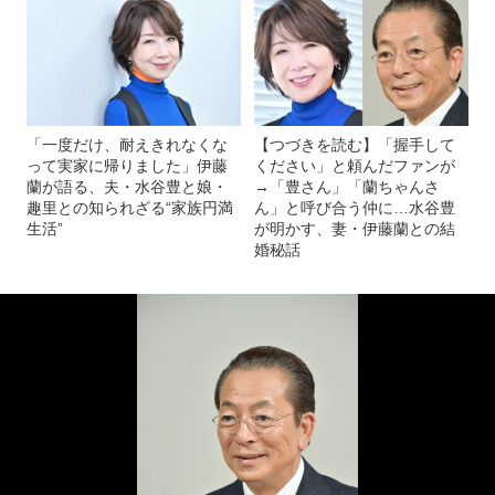
「一度だけ、耐えきれなくな
【つづきを読む】「握手して
って実家に帰りました」伊藤
ください」と頼んだファンが
蘭が語る、夫・水谷豊と娘・
→「豊さん」「蘭ちゃんさ
趣里との知られざる“家族円満
ん」と呼び合う仲に…水谷豊
生活”
が明かす、妻・伊藤蘭との結
婚秘話