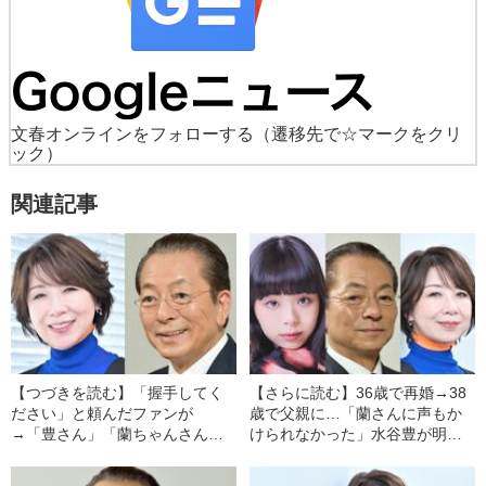
文春オンラインをフォローする
（遷移先で☆マークをクリ
ック）
関連記事
【つづきを読む】「握手してく
【さらに読む】36歳で再婚→38
ださい」と頼んだファンが
歳で父親に…「蘭さんに声もか
→「豊さん」「蘭ちゃんさん」
けられなかった」水谷豊が明か
と呼び合う仲に…水谷豊が明か
す、愛娘・趣里の名前に込めた
す、妻・伊藤蘭との結婚秘話
意味