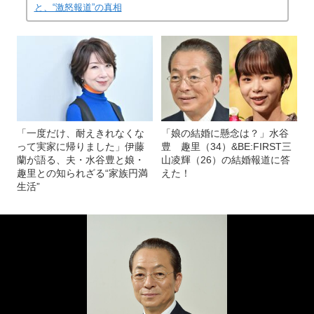
と、“激怒報道”の真相
「一度だけ、耐えきれなくな
「娘の結婚に懸念は？」水谷
って実家に帰りました」伊藤
豊 趣里（34）&BE:FIRST三
蘭が語る、夫・水谷豊と娘・
山凌輝（26）の結婚報道に答
趣里との知られざる“家族円満
えた！
生活”