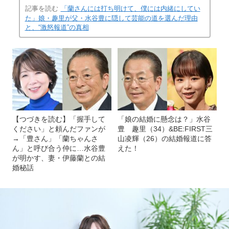
記事を読む
「蘭さんには打ち明けて、僕には内緒にしてい
た」娘・趣里が父・水谷豊に隠して芸能の道を選んだ理由
と、“激怒報道”の真相
【つづきを読む】「握手して
「娘の結婚に懸念は？」水谷
ください」と頼んだファンが
豊 趣里（34）&BE:FIRST三
→「豊さん」「蘭ちゃんさ
山凌輝（26）の結婚報道に答
ん」と呼び合う仲に…水谷豊
えた！
が明かす、妻・伊藤蘭との結
婚秘話