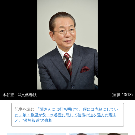
水谷豊 ©︎文藝春秋
(画像 13/18)
記事を読む
「蘭さんには打ち明けて、僕には内緒にしてい
た」娘・趣里が父・水谷豊に隠して芸能の道を選んだ理由
と、“激怒報道”の真相