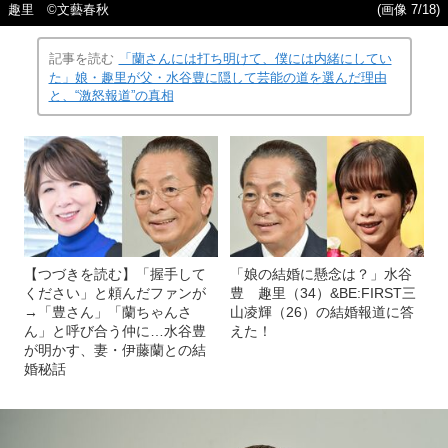
趣里 ©︎文藝春秋
(画像 7/18)
記事を読む
「蘭さんには打ち明けて、僕には内緒にしてい
た」娘・趣里が父・水谷豊に隠して芸能の道を選んだ理由
と、“激怒報道”の真相
【つづきを読む】「握手して
「娘の結婚に懸念は？」水谷
ください」と頼んだファンが
豊 趣里（34）&BE:FIRST三
→「豊さん」「蘭ちゃんさ
山凌輝（26）の結婚報道に答
ん」と呼び合う仲に…水谷豊
えた！
が明かす、妻・伊藤蘭との結
婚秘話