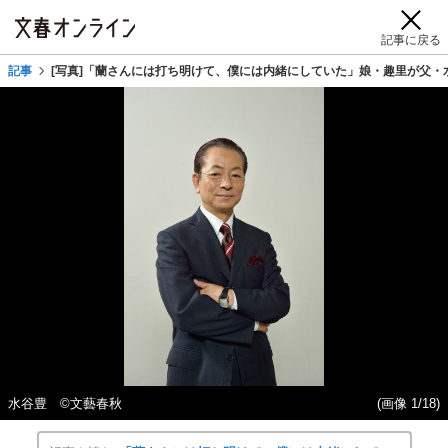
記事に戻る
記事
[写真]「蘭さんには打ち明けて、僕には内緒にしていた」娘・趣里が父・
水谷豊 ©︎文藝春秋
(画像 1/18)