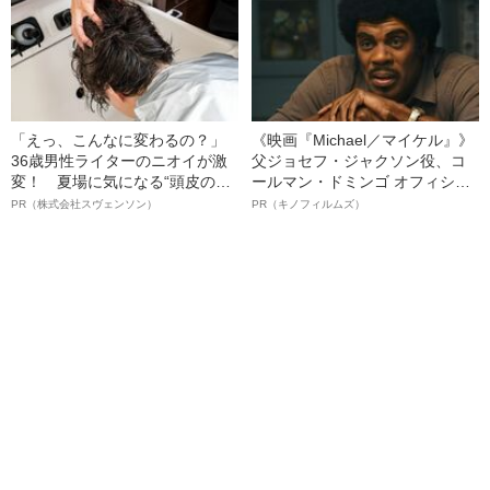
「えっ、こんなに変わるの？」
《映画『Michael／マイケル』》
36歳男性ライターのニオイが激
父ジョセフ・ジャクソン役、コ
変！ 夏場に気になる“頭皮のニ
ールマン・ドミンゴ オフィシャ
オイ”や“ベタつき”を解消す
ルインタビュー“観客を魅了した
PR（株式会社スヴェンソン）
PR（キノフィルムズ）
る、“ウィッグのスペシャリス
名優、複雑な父親像への想いを
ト”が生み出した徹底ケアとは
語る”《日本興収70億円突破》