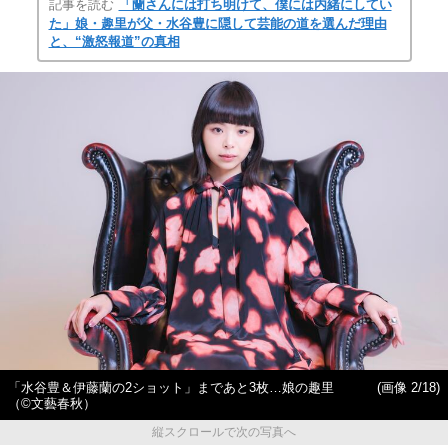
記事を読む
「蘭さんには打ち明けて、僕には内緒にしてい
た」娘・趣里が父・水谷豊に隠して芸能の道を選んだ理由
と、“激怒報道”の真相
「水谷豊＆伊藤蘭の2ショット」まであと3枚…娘の趣里
(画像 2/18)
（©︎文藝春秋）
縦スクロールで次の写真へ