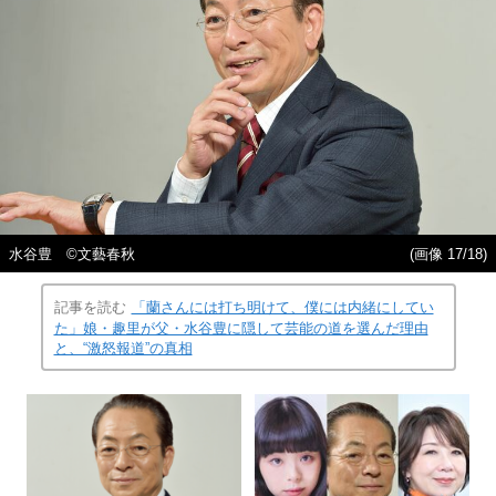
水谷豊 ©︎文藝春秋
(画像 17/18)
記事を読む
「蘭さんには打ち明けて、僕には内緒にしてい
た」娘・趣里が父・水谷豊に隠して芸能の道を選んだ理由
と、“激怒報道”の真相