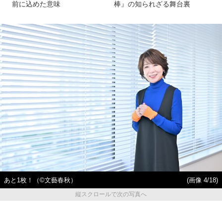
前に込めた意味
棒』の知られざる舞台裏
あと1枚！（©︎文藝春秋）
(画像 4/18)
縦スクロールで次の写真へ