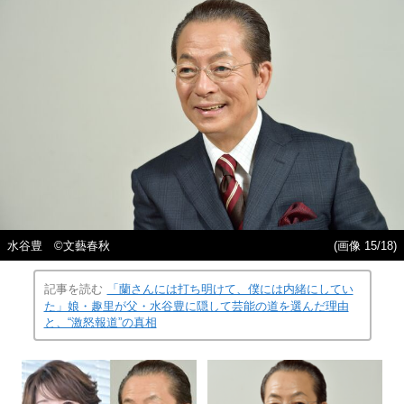
水谷豊 ©︎文藝春秋
(画像 15/18)
記事を読む
「蘭さんには打ち明けて、僕には内緒にしてい
た」娘・趣里が父・水谷豊に隠して芸能の道を選んだ理由
と、“激怒報道”の真相