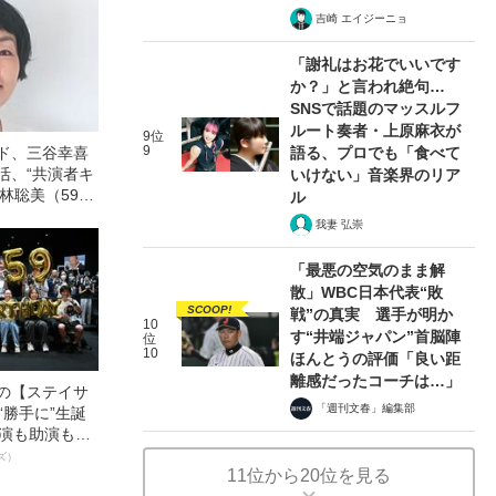
吉崎 エイジーニョ
「謝礼はお花でいいです
か？」と言われ絶句…
SNSで話題のマッスルフ
ルート奏者・上原麻衣が
9位
9
ード、三谷幸喜
語る、プロでも「食べて
活、“共演者キ
いけない」音楽界のリア
林聡美（59）
ル
とは無縁」な
我妻 弘崇
「最悪の空気のまま解
散」WBC日本代表“敗
SCOOP!
戦”の真実 選手が明か
10
す“井端ジャパン”首脳陣
位
10
ほんとうの評価「良い距
離感だったコーチは…」
中の【ステイサ
「週刊文春」編集部
“勝手に”生誕
主演も助演も全
ステサミー
ズ）
11位から20位を見る
数941票 全