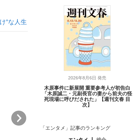
け”な人生
ない資産運用のすべて
が悲しい」『北の国から』倉本聰氏（91...
2026年8月6日 発売
木原事件に新展開 重要参考人が初告白
「木原誠二・元副長官の妻から前夫の怪
死現場に呼びだされた」【週刊文春 目
次】
次
「エンタメ」記事のランキング
エンタメ
総合