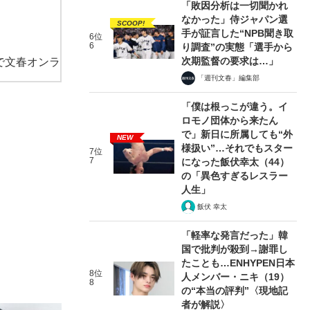
「敗因分析は一切聞かれ
なかった」侍ジャパン選
SCOOP!
手が証言した“NPB聞き取
6位
6
り調査”の実態「選手から
次期監督の要求は…」
で文春オンラ
「週刊文春」編集部
「僕は根っこが違う。イ
ロモノ団体から来たん
で」新日に所属しても“外
NEW
様扱い”…それでもスター
7位
7
になった飯伏幸太（44）
の「異色すぎるレスラー
人生」
飯伏 幸太
「軽率な発言だった」韓
国で批判が殺到→謝罪し
たことも…ENHYPEN日本
8位
人メンバー・ニキ（19）
8
の“本当の評判”〈現地記
者が解説〉