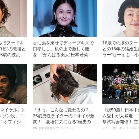
みでヌードを
舌に薬を乗せてディープキスで
16歳での涙のヌ
キロ超”の教祖と
口移しし、机の上で激しく腰
との16年の結婚生
56歳の波乱万
を…“がんばる美人”松本若菜
ラー”な一面も…小
（40）の飾らない女優人生
の「スロー＆SNS
女優人生
l／マイケル』》
「えっ、こんなに変わるの？」
《祝59歳》日本
クソン役、コ
36歳男性ライターのニオイが激
ム愛】が大暴走！ 
ゴ オフィシャ
変！ 夏場に気になる“頭皮のニ
祭試写会開催！ 
観客を魅了した
オイ”や“ベタつき”を解消す
部ステイサム！「
PR（株式会社スヴェンソン）
PR（（株）キノフィルム
像への想いを
る、“ウィッグのスペシャリス
賞」爆誕！【応募総