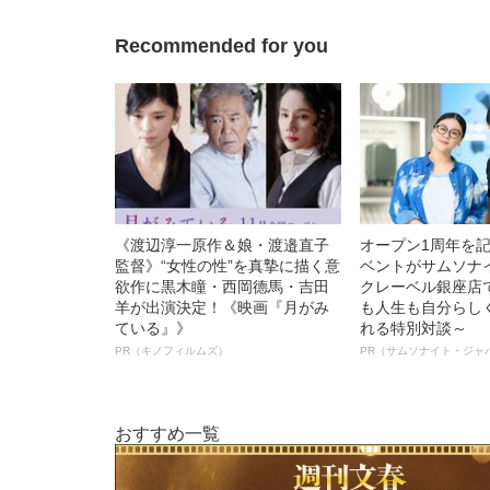
語る”《日本興収7
Recommended for you
《渡辺淳一原作＆娘・渡邉直子
オープン1周年を
監督》“女性の性”を真摯に描く意
ベントがサムソナ
欲作に黒木瞳・西岡德馬・吉田
クレーベル銀座店
羊が出演決定！《映画『月がみ
も人生も自分らし
ている』》
れる特別対談～
PR（キノフィルムズ）
PR（サムソナイト・ジャ
おすすめ一覧