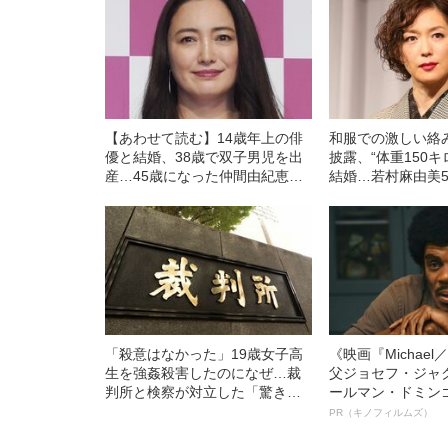
【あわせて読む】14歳年上の俳
和服での激しい絡
優と結婚、38歳で双子男児を出
披露、“体重150
産…45歳になった仲間由紀恵
結婚…若村麻由美
の“気負わない生き方”「どうせ思
丈
い通りにはいかないはずなの
で…」
「殺意はなかった」19歳女子高
《映画『Michae
生を強姦殺害したのになぜ…裁
父ジョセフ・ジャ
判所と検察が対立した「驚きの
ールマン・ドミン
判決」（昭和42年の事件）
ルインタビュー“
PR（キノフィルムズ）
名優、複雑な父親