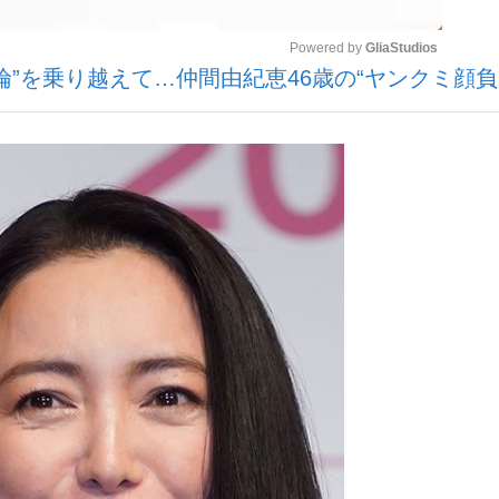
Powered by 
GliaStudios
倫”を乗り越えて…仲間由紀恵46歳の“ヤンクミ顔負
いまさら聞け
Mute
手が証言した“NPB聞...
「クマが悪者扱いされているの
もっと見る
カー日本代表・森保一監督...