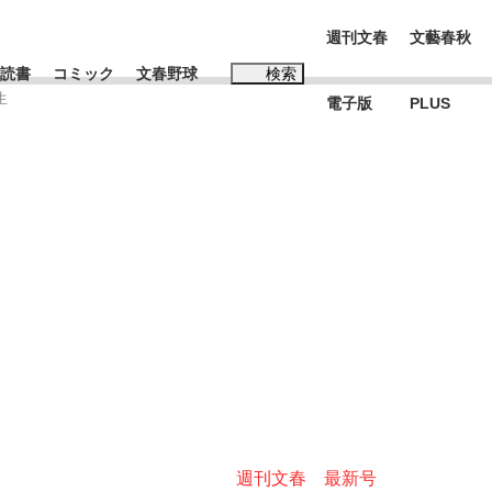
週刊文春
文藝春秋
読書
コミック
文春野球
検索
生
電子版
PLUS
インタビュー
読書
#玉木雄一郎
む将棋
BC日本代表“敗戦”の真実 選手が明かす...
週刊文春 最新号