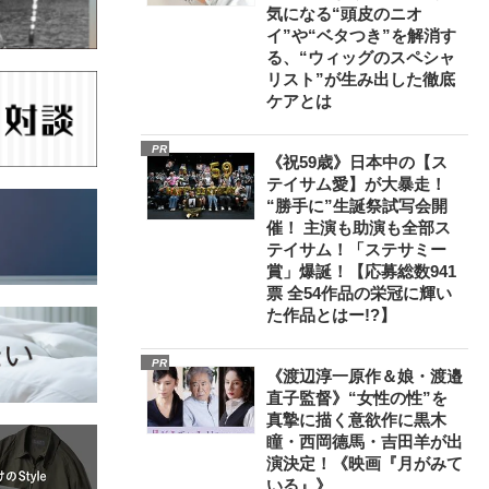
気になる“頭皮のニオ
イ”や“ベタつき”を解消す
る、“ウィッグのスペシャ
リスト”が生み出した徹底
ケアとは
PR
《祝59歳》日本中の【ス
テイサム愛】が大暴走！
“勝手に”生誕祭試写会開
催！ 主演も助演も全部ス
テイサム！「ステサミー
賞」爆誕！【応募総数941
票 全54作品の栄冠に輝い
た作品とはー!?】
PR
《渡辺淳一原作＆娘・渡邉
直子監督》“女性の性”を
真摯に描く意欲作に黒木
瞳・西岡德馬・吉田羊が出
演決定！《映画『月がみて
いる』》