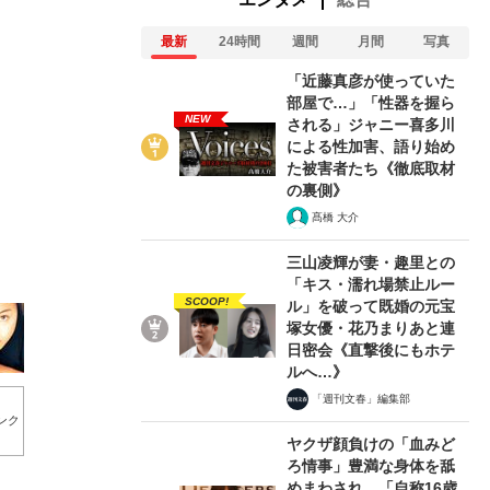
最新
24時間
週間
月間
写真
「近藤真彦が使っていた
部屋で…」「性器を握ら
NEW
2/20
される」ジャニー喜多川
による性加害、語り始め
た被害者たち《徹底取材
の裏側》
髙橋 大介
三山凌輝が妻・趣里との
「キス・濡れ場禁止ルー
SCOOP!
ル」を破って既婚の元宝
塚女優・花乃まりあと連
日密会《直撃後にもホテ
ルへ…》
「週刊文春」編集部
ンク
ヤクザ顔負けの「血みど
ろ情事」豊満な身体を舐
めまわされ…「自称16歳