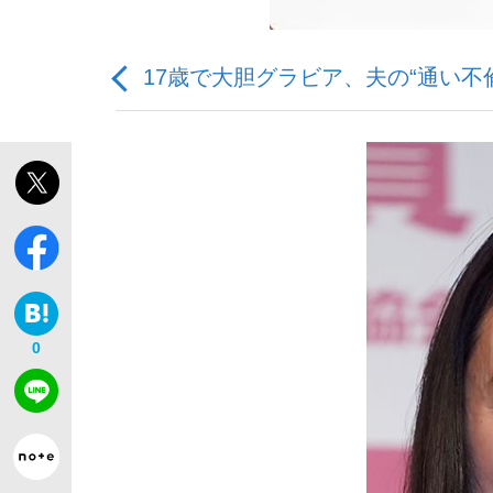
17歳で大胆グラビア、夫の“通い不
「敗因分析は一切聞かれなかった」侍ジャパン選
キングの誕生を、目撃せよ。
0
the Style
「目標達成できなかったからと言って…」サッ