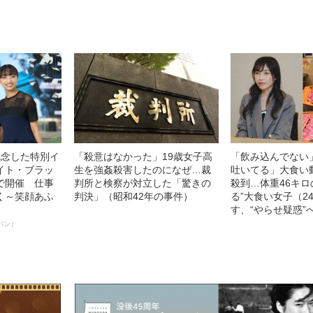
0億円突破》
ト”が生み出した徹底ケアとは
54作品の栄冠に
ー!?】
記念した特別イ
「殺意はなかった」19歳女子高
「飲み込んでない
イト・ブラッ
生を強姦殺害したのになぜ…裁
吐いてる」大食い
で開催 仕事
判所と検察が対立した「驚きの
殺到…体重46キロ
く～笑顔あふ
判決」（昭和42年の事件）
る”大食い女子（2
す、“やらせ疑惑”
パン）