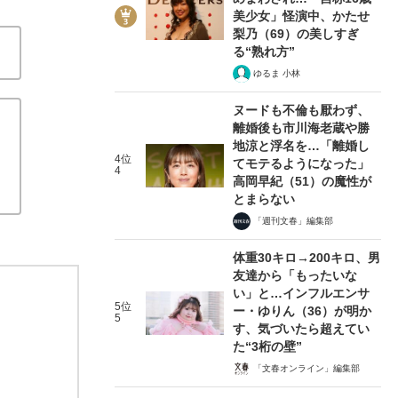
美少女」怪演中、かたせ
梨乃（69）の美しすぎ
る“熟れ方”
ゆるま 小林
ヌードも不倫も厭わず、
離婚後も市川海老蔵や勝
地涼と浮名を…「離婚し
4位
てモテるようになった」
4
高岡早紀（51）の魔性が
とまらない
「週刊文春」編集部
体重30キロ→200キロ、男
友達から「もったいな
い」と…インフルエンサ
5位
ー・ゆりん（36）が明か
5
す、気づいたら超えてい
た“3桁の壁”
「文春オンライン」編集部