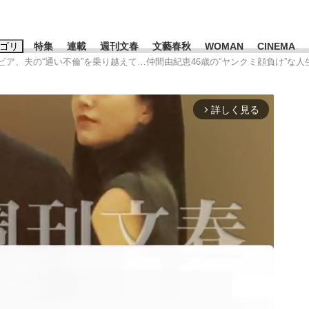
ゴリ
特集
連載
週刊文春
文藝春秋
WOMAN
CINEMA
ラビア、夫の“通い不倫”を乗り越えて…仲間由紀恵46歳の“ヤンクミ顔負け”な人
キーワード入力
ス
エンタメ
ライフ
ビジネス
詳しく見る
arrow_forward_ios
ーワードタグ一覧
山凌輝
#高市早苗
#森岡毅
#城彰二
#内田有紀
#松田聖子
観る将棋、読
池上彰
て明かした日本代表監督に...
「最悪の空気のまま解散」W