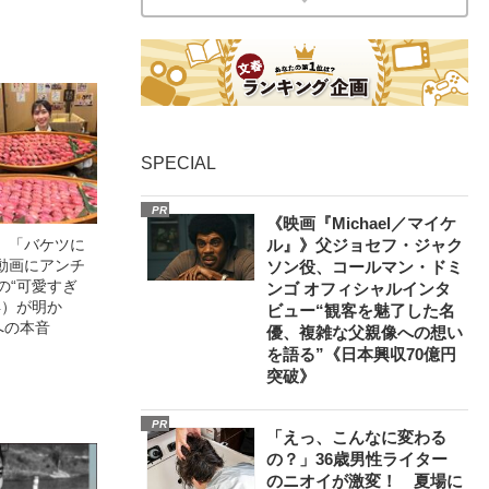
輝いた作品とは
SPECIAL
PR
《映画『Michael／マイケ
」「バケツに
ル』》父ジョセフ・ジャク
動画にアンチ
ソン役、コールマン・ドミ
の“可愛すぎ
ンゴ オフィシャルインタ
4）が明か
ビュー“観客を魅了した名
への本音
優、複雑な父親像への想い
を語る”《日本興収70億円
突破》
PR
「えっ、こんなに変わる
の？」36歳男性ライター
のニオイが激変！ 夏場に