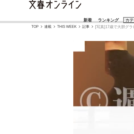
新着
ランキング
カテ
TOP
連載
THIS WEEK
記事
[写真]17歳で大胆グ
スクープ
ニュー
おすすめのキ
#藤田晋
#三
#亀和田武
#
「90%は失敗する。でも…」本田圭佑が初め
終戦から81年