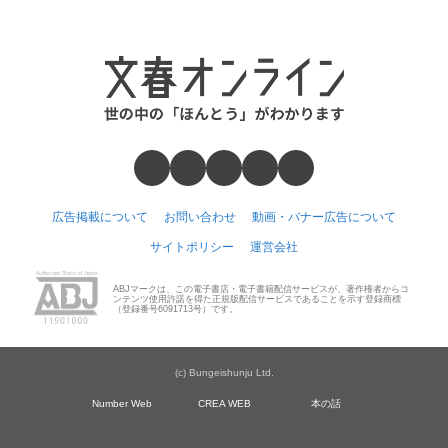
広告掲載について
お問い合わせ
動画・バナー広告について
サイトポリシー
運営会社
ABJマークは、この電子書店・電子書籍配信サービスが、著作権者からコ
ンテンツ使用許諾を得た正規版配信サービスであることを示す登録商標
（登録番号6091713号）です。
(c) Bungeishunju Ltd.
Number Web
CREA WEB
本の話