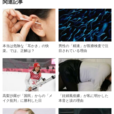
関連記事
本当は危険な「耳かき」の快
男性の「精液」が医療検査で注
楽。では、正解は？
目されている理由
高梨沙羅が「国民」からの「メ
「妊婦風俗嬢」が私に明かした
イク批判」に勝利した日
本音と涙の理由