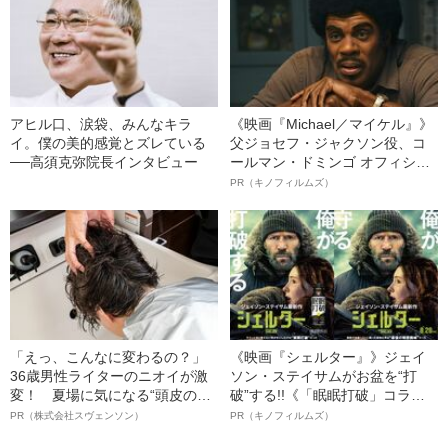
アヒル口、涙袋、みんなキラ
《映画『Michael／マイケル』》
イ。僕の美的感覚とズレている
父ジョセフ・ジャクソン役、コ
──高須克弥院長インタビュー
ールマン・ドミンゴ オフィシャ
ルインタビュー“観客を魅了した
PR（キノフィルムズ）
名優、複雑な父親像への想いを
語る”《日本興収70億円突破》
「えっ、こんなに変わるの？」
《映画『シェルター』》ジェイ
36歳男性ライターのニオイが激
ソン・ステイサムがお盆を“打
変！ 夏場に気になる“頭皮のニ
破”する!!《「眠眠打破」コラ
オイ”や“ベタつき”を解消す
ボ》
PR（株式会社スヴェンソン）
PR（キノフィルムズ）
る、“ウィッグのスペシャリス