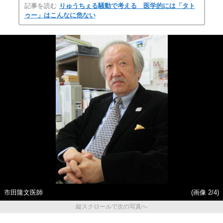
記事を読む
りゅうちぇる騒動で考える 医学的には「タト
ゥー」はこんなに危ない
市田隆文医師
(画像 2/4)
縦スクロールで次の写真へ