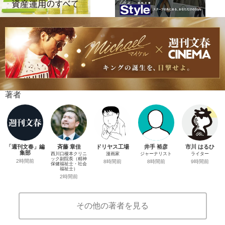
著者
「週刊文春」編
斉藤 章佳
ドリヤス工場
井手 裕彦
市川 はるひ
集部
西川口榎本クリニ
漫画家
ジャーナリスト
ライター
ック副院長（精神
2時間前
8時間前
8時間前
9時間前
保健福祉士・社会
福祉士）
2時間前
その他の著者を見る