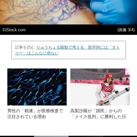
©iStock.com
(画像 3/4)
記事を読む
りゅうちぇる騒動で考える 医学的には「タト
ゥー」はこんなに危ない
男性の「精液」が医療検査で
高梨沙羅が「国民」からの
注目されている理由
「メイク批判」に勝利した日