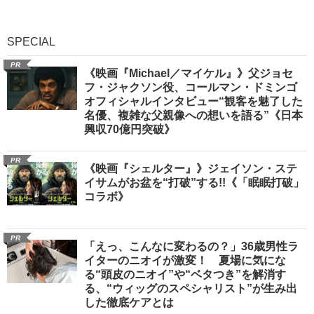
SPECIAL
PR
《映画『Michael／マイケル』》父ジョセ
フ・ジャクソン役、コールマン・ドミンゴ
オフィシャルインタビュー“観客を魅了した
名優、複雑な父親像への想いを語る”《日本
興収70億円突破》
PR
《映画『シェルター』》ジェイソン・ステ
イサムがお盆を“打破”する!!《「眠眠打破」
コラボ》
PR
「えっ、こんなに変わるの？」36歳男性ラ
イターのニオイが激変！ 夏場に気にな
る“頭皮のニオイ”や“ベタつき”を解消す
る、“ウィッグのスペシャリスト”が生み出
した徹底ケアとは