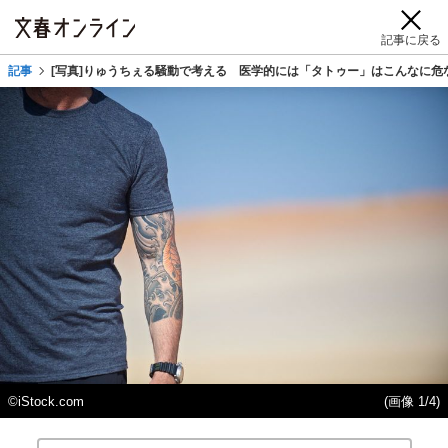
記事に戻る
記事
[写真]りゅうちぇる騒動で考える 医学的には「タトゥー」はこんなに危
©iStock.com
(画像 1/4)