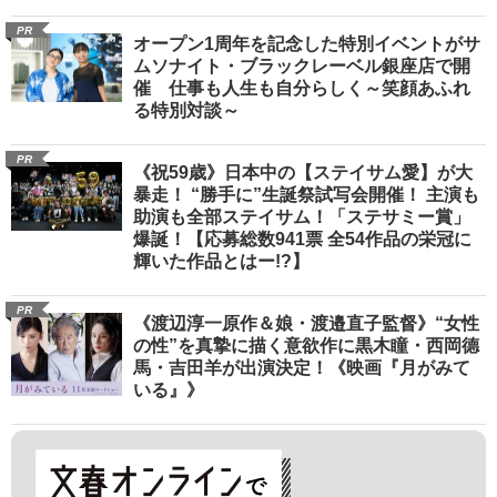
PR
オープン1周年を記念した特別イベントがサ
ムソナイト・ブラックレーベル銀座店で開
催 仕事も人生も自分らしく～笑顔あふれ
る特別対談～
PR
《祝59歳》日本中の【ステイサム愛】が大
暴走！ “勝手に”生誕祭試写会開催！ 主演も
助演も全部ステイサム！「ステサミー賞」
爆誕！【応募総数941票 全54作品の栄冠に
輝いた作品とはー!?】
PR
《渡辺淳一原作＆娘・渡邉直子監督》“女性
の性”を真摯に描く意欲作に黒木瞳・西岡德
馬・吉田羊が出演決定！《映画『月がみて
いる』》