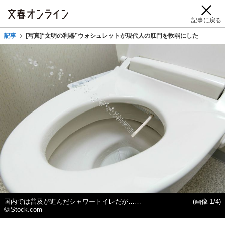
記事に戻る
記事
[写真]“文明の利器”ウォシュレットが現代人の肛門を軟弱にした
国内では普及が進んだシャワートイレだが……
(画像 1/4)
©iStock.com