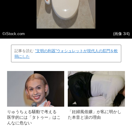
©iStock.com
(画像 3/4)
記事を読む
“文明の利器”ウォシュレットが現代人の肛門を軟
弱にした
りゅうちぇる騒動で考える
「妊婦風俗嬢」が私に明かし
医学的には「タトゥー」はこ
た本音と涙の理由
んなに危ない