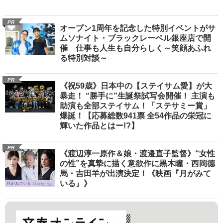
PR
オープン1周年を記念した特別イベントがサ
ムソナイト・ブラックレーベル銀座店で開
催 仕事も人生も自分らしく～笑顔あふれ
る特別対談～
PR
《祝59歳》日本中の【ステイサム愛】が大
暴走！ “勝手に”生誕祭試写会開催！ 主演も
助演も全部ステイサム！「ステサミー賞」
爆誕！【応募総数941票 全54作品の栄冠に
輝いた作品とはー!?】
PR
《渡辺淳一原作＆娘・渡邉直子監督》“女性
の性”を真摯に描く意欲作に黒木瞳・西岡德
馬・吉田羊が出演決定！《映画『月がみて
いる』》