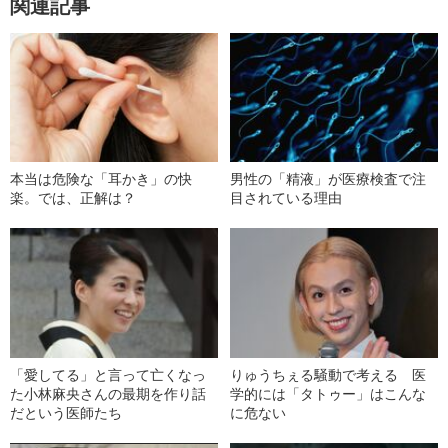
関連記事
本当は危険な「耳かき」の快
男性の「精液」が医療検査で注
楽。では、正解は？
目されている理由
「愛してる」と言って亡くなっ
りゅうちぇる騒動で考える 医
た小林麻央さんの最期を作り話
学的には「タトゥー」はこんな
だという医師たち
に危ない