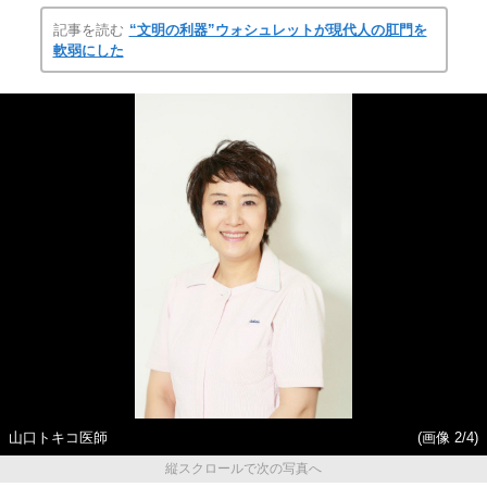
記事を読む
“文明の利器”ウォシュレットが現代人の肛門を
軟弱にした
山口トキコ医師
(画像 2/4)
縦スクロールで次の写真へ