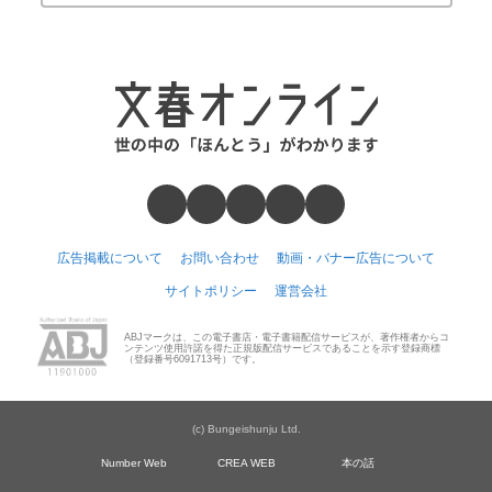
広告掲載について
お問い合わせ
動画・バナー広告について
サイトポリシー
運営会社
ABJマークは、この電子書店・電子書籍配信サービスが、著作権者からコ
ンテンツ使用許諾を得た正規版配信サービスであることを示す登録商標
（登録番号6091713号）です。
(c) Bungeishunju Ltd.
Number Web
CREA WEB
本の話