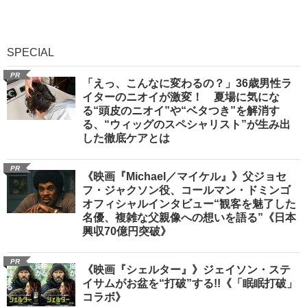
SPECIAL
PR
「えっ、こんなに変わるの？」36歳男性ラ
イターのニオイが激変！ 夏場に気にな
る“頭皮のニオイ”や“ベタつき”を解消す
る、“ウィッグのスペシャリスト”が生み出
した徹底ケアとは
PR
《映画『Michael／マイケル』》父ジョセ
フ・ジャクソン役、コールマン・ドミンゴ
オフィシャルインタビュー“観客を魅了した
名優、複雑な父親像への想いを語る”《日本
興収70億円突破》
PR
《映画『シェルター』》ジェイソン・ステ
イサムがお盆を“打破”する!!《「眠眠打破」
コラボ》