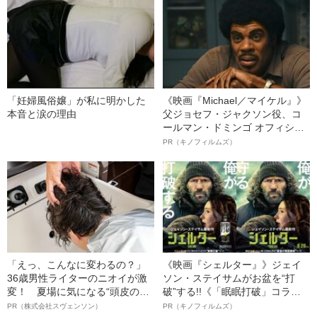
「妊婦風俗嬢」が私に明かした
《映画『Michael／マイケル』》
本音と涙の理由
父ジョセフ・ジャクソン役、コ
ールマン・ドミンゴ オフィシャ
ルインタビュー“観客を魅了した
PR（キノフィルムズ）
名優、複雑な父親像への想いを
語る”《日本興収70億円突破》
「えっ、こんなに変わるの？」
《映画『シェルター』》ジェイ
36歳男性ライターのニオイが激
ソン・ステイサムがお盆を“打
変！ 夏場に気になる“頭皮のニ
破”する!!《「眠眠打破」コラ
オイ”や“ベタつき”を解消す
ボ》
PR（株式会社スヴェンソン）
PR（キノフィルムズ）