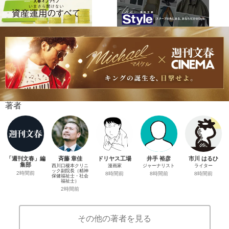
著者
「週刊文春」編
斉藤 章佳
ドリヤス工場
井手 裕彦
市川 はるひ
集部
西川口榎本クリニ
漫画家
ジャーナリスト
ライター
ック副院長（精神
2時間前
8時間前
8時間前
8時間前
保健福祉士・社会
福祉士）
2時間前
その他の著者を見る