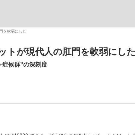
いまさら聞け
肛門を軟弱にした
レットが現代人の肛門を軟弱にし
手が証言した“NPB聞...
「クマが悪者扱いされているの
レ症候群”の深刻度
もっと見る
カー日本代表・森保一監督...