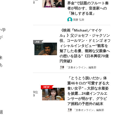
8
界金”で話題のフルート奏
者が明かす、音楽家への
「険しすぎる道」
我妻 弘崇
小学
《映画『Michael／マイケ
ル』》父ジョセフ・ジャクソン
が
役、コールマン・ドミンゴ オフ
PR
ィシャルインタビュー“観客を
魅了した名優、複雑な父親像へ
の想いを語る”《日本興収70億
来
円突破》
あ
「文春オンライン」編集部
「とうとう脱いだか」体
重46キロの“可愛すぎる大
NEW
食い女子”→大胆な水着姿
9位
を披露…24歳インフルエ
9
ンサーが明かす、グラビ
ア挑戦の予想外の結末
「文春オンライン」編集部
週