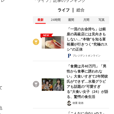
イレ
「ライフ」記事のランキング
ライフ
総合
最新
24時間
週間
月間
写真
「一流のお金持ち」は銀
座の高級店には見向きも
NEW
しない…“本物”を知る富
裕層が行きつく“究極のス
シ”の正体
プレジデントオンライン
「食費は月40万円」「男
性から食事に誘われな
い」大食いすぎて2年間彼
氏ができず…水着グラビ
アも話題の“可愛すぎ
て
る”大食い女子（24）が語
る、驚愕の食生活
徳重 龍徳
込
「こんなに少ないの？」