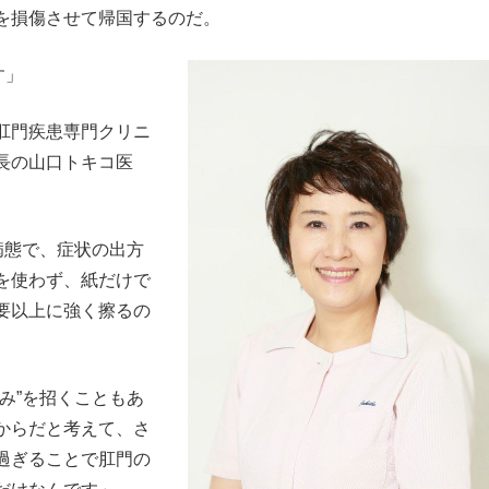
を損傷させて帰国するのだ。
す」
肛門疾患専門クリニ
長の山口トキコ医
病態で、症状の出方
を使わず、紙だけで
要以上に強く擦るの
。
み”を招くこともあ
からだと考えて、さ
過ぎることで肛門の