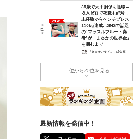
35歳で大手損保を退職→
収入ゼロで夜職も経験→
未経験からベンチプレス
NEW
10
110kg達成…SNSで話題
位
の“マッスルフルート奏
10
者”が「まさかの世界金」
を掴むまで
「文春オンライン」編集部
11位から20位を見る
最新情報を発信中！
フォロー
メルマガ登録