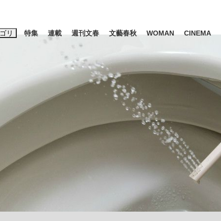
ゴリ
特集
連載
週刊文春
文藝春秋
WOMAN
CINEMA
キーワード入力
ス
エンタメ
ライフ
ビジネス
ーワードタグ一覧
山凌輝
#高市早苗
#後藤真希
#森岡毅
#城彰二
#内田有紀
観る将棋、読
#亀和田武
て明かした日本代表監督に...
「最悪の空気のまま解散」W