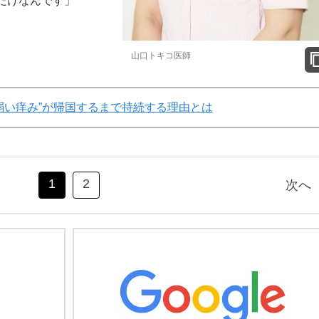
だけなんです」
山口トキコ医師
弱い痒み”が帰国するまで持続する理由とは
1
2
次へ