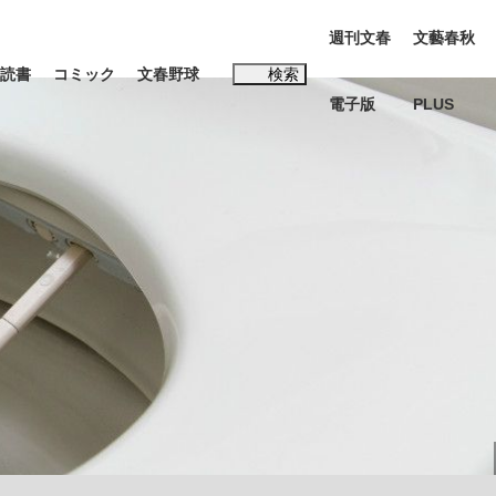
週刊文春
文藝春秋
読書
コミック
文春野球
検索
電子版
PLUS
インタビュー
読書
#松田聖子
む将棋
BC日本代表“敗戦”の真実 選手が明かす...