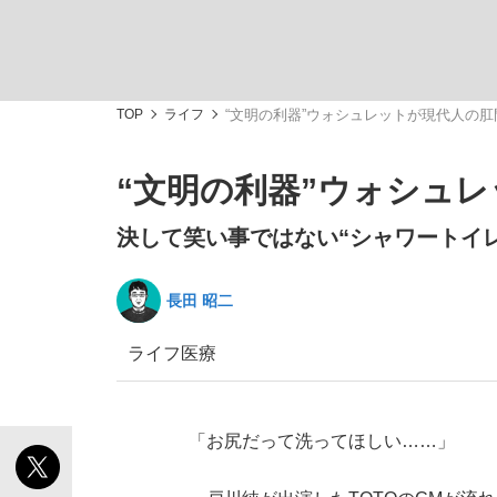
TOP
ライフ
“文明の利器”ウォシュレットが現代人の
“文明の利器”ウォシュ
「敗因分析は一切聞かれなかった」侍ジャパン選
キングの誕生を、目撃せよ。
決して笑い事ではない“シャワートイ
長田 昭二
ライフ
医療
the Style
「お尻だって洗ってほしい……」
「目標達成できなかったからと言って…」サッ