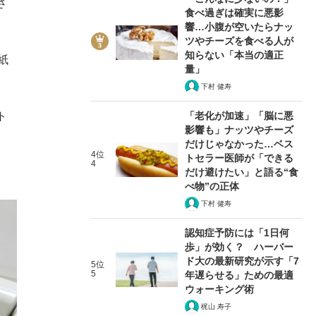
さ
食べ過ぎは確実に悪影
響…小腹が空いたらナッ
ツやチーズを食べる人が
知らない「本当の適正
紙
量」
下村 健寿
「老化が加速」「脳に悪
ト
影響も」ナッツやチーズ
だけじゃなかった…ベス
4位
トセラー医師が「できる
4
だけ避けたい」と語る“食
べ物”の正体
下村 健寿
認知症予防には「1日何
歩」が効く？ ハーバー
ド大の最新研究が示す「7
5位
5
年遅らせる」ための最適
ウォーキング術
梶山 寿子