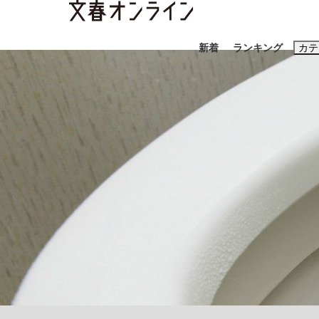
新着
ランキング
カテ
スクープ
ニュー
おすすめのキ
#藤田晋
#三
#玉木雄一郎
「90%は失敗する。でも…」本田圭佑が初め
終戦から81年