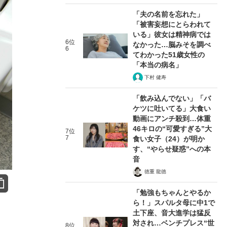
「夫の名前を忘れた」
「被害妄想にとらわれて
いる」彼女は精神病では
6位
なかった…脳みそを調べ
6
てわかった51歳女性の
「本当の病名」
下村 健寿
「飲み込んでない」「バ
ケツに吐いてる」大食い
動画にアンチ殺到…体重
46キロの“可愛すぎる”大
7位
7
食い女子（24）が明か
す、“やらせ疑惑”への本
音
徳重 龍徳
「勉強もちゃんとやるか
ら！」スパルタ母に中1で
土下座、音大進学は猛反
対され…ベンチプレス“世
8位