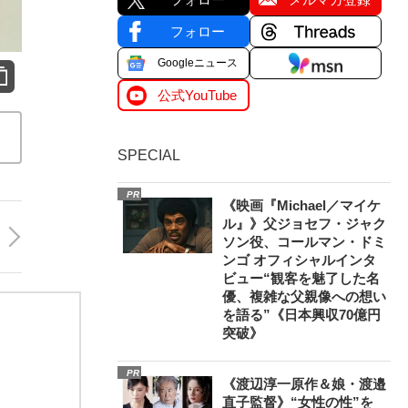
フォロー
Googleニュース
公式YouTube
SPECIAL
PR
《映画『Michael／マイケ
ル』》父ジョセフ・ジャク
ソン役、コールマン・ドミ
ンゴ オフィシャルインタ
ビュー“観客を魅了した名
優、複雑な父親像への想い
を語る”《日本興収70億円
突破》
PR
《渡辺淳一原作＆娘・渡邉
直子監督》“女性の性”を