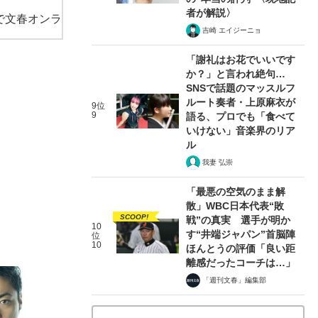
者が解説〉
で文春オンラ
吉崎 エイジーニョ
「謝礼はお花でいいです
か？」と言われ絶句…
SNSで話題のマッスルフ
ルート奏者・上原麻衣が
9位
9
語る、プロでも「食べて
いけない」音楽界のリア
ル
我妻 弘崇
「最悪の空気のまま解
散」WBC日本代表“敗
SCOOP!
戦”の真実 選手が明か
10
す“井端ジャパン”首脳陣
位
10
ほんとうの評価「良い距
離感だったコーチは…」
「週刊文春」編集部