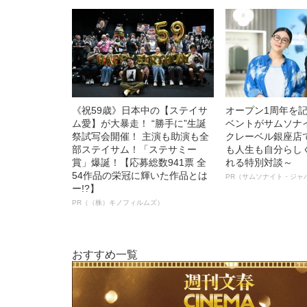
《祝59歳》日本中の【ステイサ
オープン1周年を
ム愛】が大暴走！ “勝手に”生誕
ベントがサムソナ
祭試写会開催！ 主演も助演も全
クレーベル銀座店
部ステイサム！「ステサミー
も人生も自分らし
賞」爆誕！【応募総数941票 全
れる特別対談～
54作品の栄冠に輝いた作品とは
PR（サムソナイト・ジャ
ー!?】
PR（（株）キノフィルムズ）
おすすめ一覧