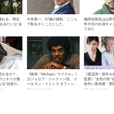
憧れる、明石
中井貴一、57歳の挑戦「ここら
織田信長役は山田孝之
まみたいな”あ
で恥をかくことにした」
年大河の出演キャ
てみた
変わるの？」
《映画『Michael／マイケル』》
《渡辺淳一原作＆
ーのニオイが激
父ジョセフ・ジャクソン役、コ
監督》“女性の性”
なる“頭皮のニ
ールマン・ドミンゴ オフィシャ
欲作に黒木瞳・西
”を解消す
ルインタビュー“観客を魅了した
羊が出演決定！《
ン）
PR（キノフィルムズ）
PR（キノフィルムズ）
スペシャリス
名優、複雑な父親像への想いを
ている』》
徹底ケアとは
語る”《日本興収70億円突破》