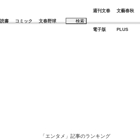
週刊文春
文藝春秋
読書
コミック
文春野球
検索
電子版
PLUS
インタビュー
読書
#松田聖子
む将棋
BC日本代表“敗戦”の真実 選手が明かす...
「エンタメ」記事のランキング