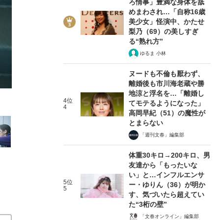
ろ情事」豊満な身体を舐
めまわされ…「自称16歳
美少女」怪演中、かたせ
梨乃（69）の美しすぎ
る“熟れ方”
ゆるま 小林
2/12
ヌードも不倫も厭わず、
離婚後も市川海老蔵や勝
地涼と浮名を…「離婚し
4位
てモテるようになった」
4
高岡早紀（51）の魔性が
とまらない
「週刊文春」編集部
体重30キロ→200キロ、男
友達から「もったいな
い」と…インフルエンサ
5位
ー・ゆりん（36）が明か
5
す、気づいたら超えてい
た“3桁の壁”
「文春オンライン」編集部