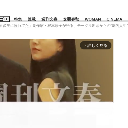
ゴリ
特集
連載
週刊文春
文藝春秋
WOMAN
CINEMA
里谷多英に憧れてた」劇作家・根本宗子が語る、モーグル断念からの“劇的人生”
キーワード入力
ス
エンタメ
ライフ
ビジネス
詳しく見る
arrow_forward_ios
ーワードタグ一覧
山凌輝
#高市早苗
#後藤真希
#森岡毅
#城彰二
#内田有紀
観る将棋、読
#亀和田武
て明かした日本代表監督に...
「最悪の空気のまま解散」W