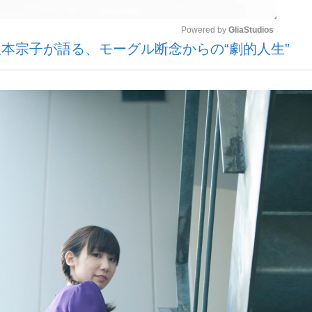
Powered by 
GliaStudios
本宗子が語る、モーグル断念からの“劇的人生”
いまさら聞け
Mute
手が証言した“NPB聞...
「クマが悪者扱いされているの
もっと見る
カー日本代表・森保一監督...