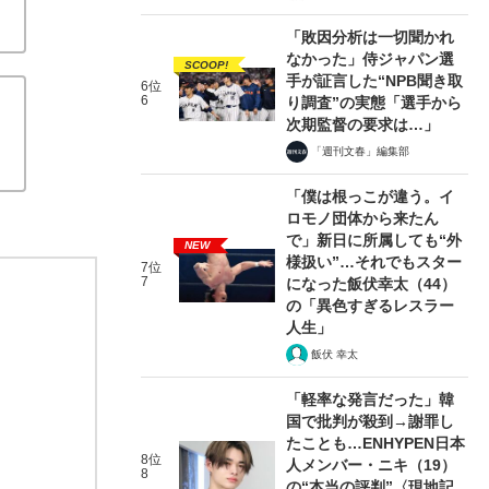
「敗因分析は一切聞かれ
なかった」侍ジャパン選
SCOOP!
手が証言した“NPB聞き取
6位
6
り調査”の実態「選手から
次期監督の要求は…」
「週刊文春」編集部
「僕は根っこが違う。イ
ロモノ団体から来たん
で」新日に所属しても“外
NEW
様扱い”…それでもスター
7位
7
になった飯伏幸太（44）
の「異色すぎるレスラー
人生」
飯伏 幸太
「軽率な発言だった」韓
国で批判が殺到→謝罪し
たことも…ENHYPEN日本
8位
人メンバー・ニキ（19）
8
の“本当の評判”〈現地記