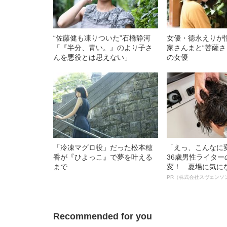
“佐藤健も凍りついた”石橋静河
女優・徳永えりが
「『半分、青い。』のより子さ
家さんまと“菩薩さ
んを悪役とは思えない」
の女優
「冷凍マグロ役」だった松本穂
「えっ、こんなに
香が『ひよっこ』で夢を叶える
36歳男性ライタ
まで
変！ 夏場に気に
オイ”や“ベタつき
PR（株式会社スヴェンソ
る、“ウィッグの
ト”が生み出した
Recommended for you