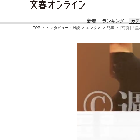
新着
ランキング
カテ
TOP
インタビュー／対談
エンタメ
記事
[写真]「
スクープ
ニュー
おすすめのキ
#藤田晋
#三
#玉木雄一郎
「90%は失敗する。でも…」本田圭佑が初め
終戦から81年