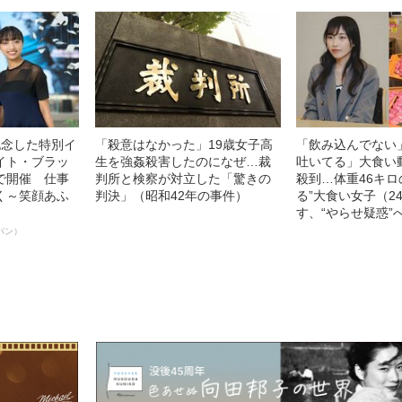
記念した特別イ
「殺意はなかった」19歳女子高
「飲み込んでない
イト・ブラッ
生を強姦殺害したのになぜ…裁
吐いてる」大食い
で開催 仕事
判所と検察が対立した「驚きの
殺到…体重46キロ
く～笑顔あふ
判決」（昭和42年の事件）
る”大食い女子（2
す、“やらせ疑惑”
パン）