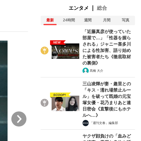
エンタメ
総合
最新
24時間
週間
月間
写真
ない資産運用のすべて
「近藤真彦が使っていた
部屋で…」「性器を握ら
NEW
される」ジャニー喜多川
による性加害、語り始め
が悲しい」『北の国から』倉本聰氏（91...
た被害者たち《徹底取材
の裏側》
髙橋 大介
三山凌輝が妻・趣里との
「キス・濡れ場禁止ルー
SCOOP!
ル」を破って既婚の元宝
塚女優・花乃まりあと連
日密会《直撃後にもホテ
次
ルへ…》
「週刊文春」編集部
ヤクザ顔負けの「血みど