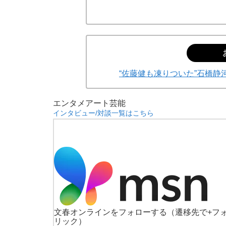
“佐藤健も凍りついた”石橋
エンタメ
アート
芸能
インタビュー/対談一覧はこちら
文春オンラインをフォローする
（遷移先で+フ
リック）