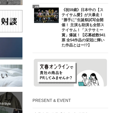
PR
《祝59歳》日本中の【ス
テイサム愛】が大暴走！
“勝手に”生誕祭試写会開
催！ 主演も助演も全部ス
テイサム！「ステサミー
賞」爆誕！【応募総数941
票 全54作品の栄冠に輝い
た作品とはー!?】
PRESENT & EVENT