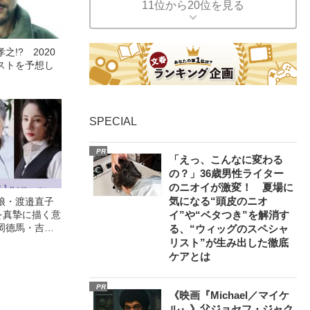
11位から20位を見る
!? 2020
ストを予想し
SPECIAL
PR
「えっ、こんなに変わる
の？」36歳男性ライター
のニオイが激変！ 夏場に
気になる“頭皮のニオ
娘・渡邉直子
を真摯に描く意
イ”や“ベタつき”を解消す
岡德馬・吉田
る、“ウィッグのスペシャ
映画『月がみ
リスト”が生み出した徹底
ケアとは
PR
《映画『Michael／マイケ
ル』》父ジョセフ・ジャク