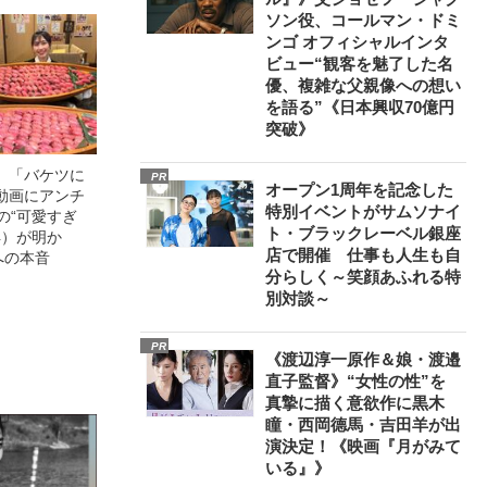
ソン役、コールマン・ドミ
ンゴ オフィシャルインタ
ビュー“観客を魅了した名
優、複雑な父親像への想い
を語る”《日本興収70億円
突破》
」「バケツに
PR
オープン1周年を記念した
動画にアンチ
特別イベントがサムソナイ
の“可愛すぎ
ト・ブラックレーベル銀座
4）が明か
店で開催 仕事も人生も自
への本音
分らしく～笑顔あふれる特
別対談～
PR
《渡辺淳一原作＆娘・渡邉
直子監督》“女性の性”を
真摯に描く意欲作に黒木
瞳・西岡德馬・吉田羊が出
演決定！《映画『月がみて
いる』》