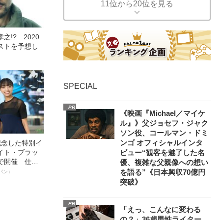
11位から20位を見る
!? 2020
ストを予想し
SPECIAL
PR
《映画『Michael／マイケ
ル』》父ジョセフ・ジャク
ソン役、コールマン・ドミ
ンゴ オフィシャルインタ
記念した特別イ
イト・ブラッ
ビュー“観客を魅了した名
で開催 仕事
優、複雑な父親像への想い
く～笑顔あふ
を語る”《日本興収70億円
パン）
突破》
PR
「えっ、こんなに変わる
の？」36歳男性ライター