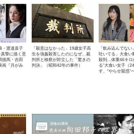
娘・渡邉直子
「殺意はなかった」19歳女子高
「飲み込んでない
を真摯に描く意
生を強姦殺害したのになぜ…裁
吐いてる」大食い
岡德馬・吉田
判所と検察が対立した「驚きの
殺到…体重46キロ
映画『月がみ
判決」（昭和42年の事件）
る”大食い女子（2
す、“やらせ疑惑”