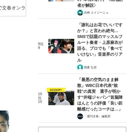
者が解説〉
で文春オンラ
吉崎 エイジーニョ
「謝礼はお花でいいです
か？」と言われ絶句…
SNSで話題のマッスルフ
ルート奏者・上原麻衣が
9位
9
語る、プロでも「食べて
いけない」音楽界のリア
ル
我妻 弘崇
「最悪の空気のまま解
散」WBC日本代表“敗
SCOOP!
戦”の真実 選手が明か
10
す“井端ジャパン”首脳陣
位
10
ほんとうの評価「良い距
離感だったコーチは…」
「週刊文春」編集部