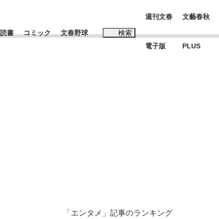
週刊文春
文藝春秋
読書
コミック
文春野球
検索
電子版
PLUS
インタビュー
読書
#玉木雄一郎
む将棋
BC日本代表“敗戦”の真実 選手が明かす...
「エンタメ」記事のランキング