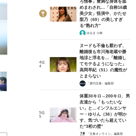
ろ情事」豊満な身体を舐
めまわされ…「自称16歳
美少女」怪演中、かたせ
梨乃（69）の美しすぎ
る“熟れ方”
ゆるま 小林
4/12
ヌードも不倫も厭わず、
離婚後も市川海老蔵や勝
地涼と浮名を…「離婚し
4位
てモテるようになった」
4
高岡早紀（51）の魔性が
とまらない
「週刊文春」編集部
体重30キロ→200キロ、男
友達から「もったいな
い」と…インフルエンサ
5位
ー・ゆりん（36）が明か
5
す、気づいたら超えてい
た“3桁の壁”
「文春オンライン」編集部