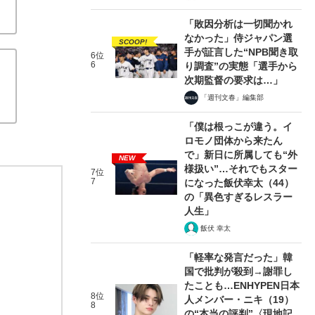
「敗因分析は一切聞かれ
なかった」侍ジャパン選
SCOOP!
手が証言した“NPB聞き取
6位
6
り調査”の実態「選手から
次期監督の要求は…」
「週刊文春」編集部
「僕は根っこが違う。イ
ロモノ団体から来たん
で」新日に所属しても“外
NEW
様扱い”…それでもスター
7位
7
になった飯伏幸太（44）
の「異色すぎるレスラー
人生」
飯伏 幸太
「軽率な発言だった」韓
国で批判が殺到→謝罪し
たことも…ENHYPEN日本
8位
人メンバー・ニキ（19）
8
の“本当の評判”〈現地記