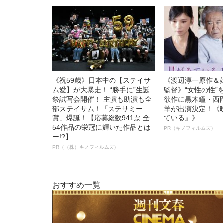
《祝59歳》日本中の【ステイサ
《渡辺淳一原作＆
ム愛】が大暴走！ “勝手に”生誕
監督》“女性の性”
祭試写会開催！ 主演も助演も全
欲作に黒木瞳・西
部ステイサム！「ステサミー
羊が出演決定！《
賞」爆誕！【応募総数941票 全
ている』》
54作品の栄冠に輝いた作品とは
PR（キノフィルムズ）
ー!?】
PR（（株）キノフィルムズ）
おすすめ一覧