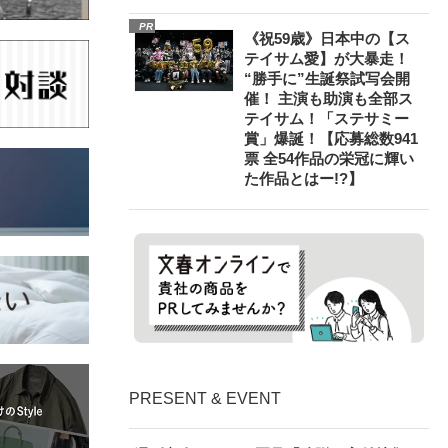
PR
《祝59歳》日本中の【ス
テイサム愛】が大暴走！
“勝手に”生誕祭試写会開
催！ 主演も助演も全部ス
テイサム！「ステサミー
賞」爆誕！【応募総数941
票 全54作品の栄冠に輝い
た作品とはー!?】
PRESENT & EVENT