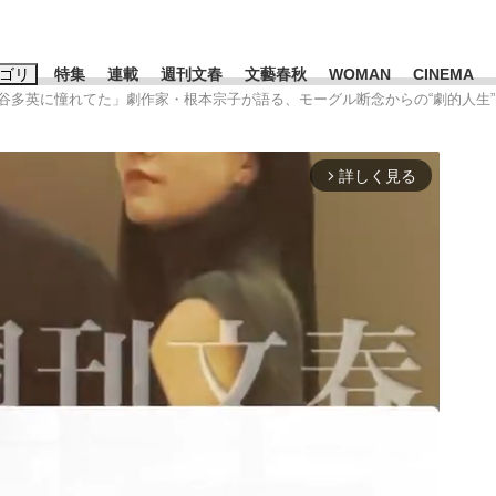
ゴリ
特集
連載
週刊文春
文藝春秋
WOMAN
CINEMA
里谷多英に憧れてた」劇作家・根本宗子が語る、モーグル断念からの“劇的人生”
キーワード入力
ス
エンタメ
ライフ
ビジネス
詳しく見る
arrow_forward_ios
ーワードタグ一覧
山凌輝
#高市早苗
#森岡毅
#城彰二
#内田有紀
#松田聖子
観る将棋、読
池上彰
て明かした日本代表監督に...
「最悪の空気のまま解散」W