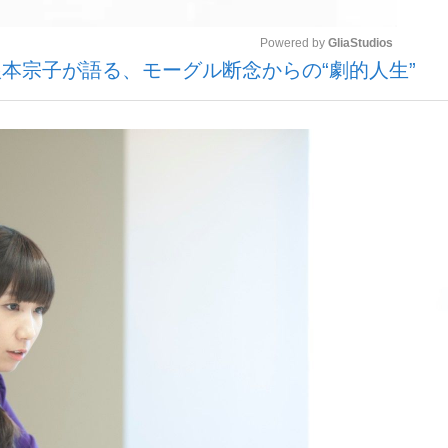
Powered by 
GliaStudios
本宗子が語る、モーグル断念からの“劇的人生”
いまさら聞け
Mute
手が証言した“NPB聞...
「クマが悪者扱いされているの
もっと見る
カー日本代表・森保一監督...