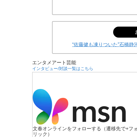
“佐藤健も凍りついた”石橋
エンタメ
アート
芸能
インタビュー/対談一覧はこちら
文春オンラインをフォローする
（遷移先で+フ
リック）