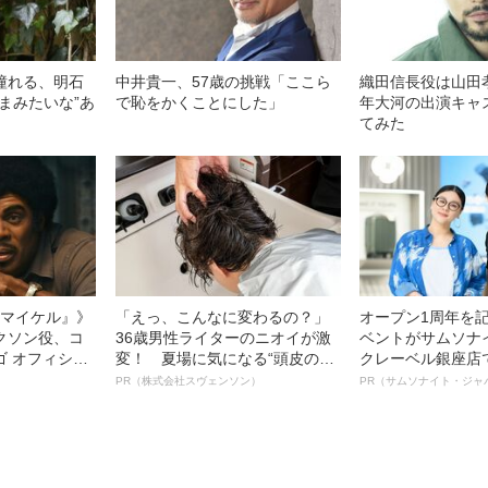
憧れる、明石
中井貴一、57歳の挑戦「ここら
織田信長役は山田孝之
まみたいな”あ
で恥をかくことにした」
年大河の出演キャ
てみた
l／マイケル』》
「えっ、こんなに変わるの？」
オープン1周年を
クソン役、コ
36歳男性ライターのニオイが激
ベントがサムソナ
ゴ オフィシャ
変！ 夏場に気になる“頭皮のニ
クレーベル銀座店
観客を魅了した
オイ”や“ベタつき”を解消す
も人生も自分らし
PR（株式会社スヴェンソン）
PR（サムソナイト・ジャ
像への想いを
る、“ウィッグのスペシャリス
れる特別対談～
0億円突破》
ト”が生み出した徹底ケアとは