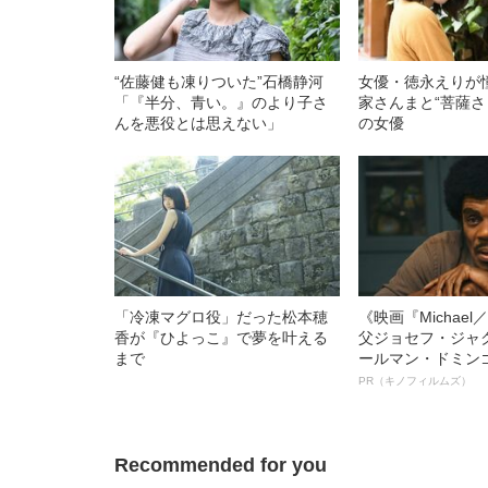
“佐藤健も凍りついた”石橋静河
女優・徳永えりが
「『半分、青い。』のより子さ
家さんまと“菩薩さ
んを悪役とは思えない」
の女優
「冷凍マグロ役」だった松本穂
《映画『Michae
香が『ひよっこ』で夢を叶える
父ジョセフ・ジャ
まで
ールマン・ドミン
ルインタビュー“
PR（キノフィルムズ）
名優、複雑な父親
語る”《日本興収7
Recommended for you