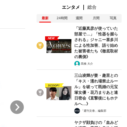
エンタメ
総合
最新
24時間
週間
月間
写真
ない資産運用のすべて
「近藤真彦が使っていた
部屋で…」「性器を握ら
NEW
される」ジャニー喜多川
による性加害、語り始め
が悲しい」『北の国から』倉本聰氏（91...
た被害者たち《徹底取材
の裏側》
髙橋 大介
三山凌輝が妻・趣里との
「キス・濡れ場禁止ルー
SCOOP!
ル」を破って既婚の元宝
塚女優・花乃まりあと連
日密会《直撃後にもホテ
次
ルへ…》
「週刊文春」編集部
ヤクザ顔負けの「血みど