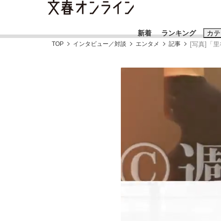
新着
ランキング
カテ
TOP
インタビュー／対談
エンタメ
記事
[写真]「
スクープ
ニュー
おすすめのキ
#藤田晋
#三
#亀和田武
#
「90%は失敗する。でも…」本田圭佑が初め
終戦から81年