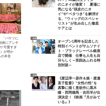
のニオイが激変！ 夏場に
気になる“頭皮のニオ
イ”や“ベタつき”を解消す
る、“ウィッグのスペシャ
リスト”が生み出した徹底
ケアとは
」「バケツに
PR
オープン1周年を記念した
動画にアンチ
特別イベントがサムソナイ
の“可愛すぎ
ト・ブラックレーベル銀座
4）が明か
店で開催 仕事も人生も自
への本音
分らしく～笑顔あふれる特
別対談～
PR
《渡辺淳一原作＆娘・渡邉
直子監督》“女性の性”を
真摯に描く意欲作に黒木
瞳・西岡德馬・吉田羊が出
演決定！《映画『月がみて
いる』》