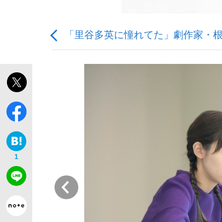
「里谷多英に憧れてた」劇作家・根
「敗因分析は一切聞かれなかった」侍ジャパン選
キングの誕生を、目撃せよ。
1
the Style
前
「目標達成できなかったからと言って…」サッ