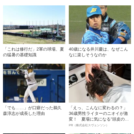
「これは修行だ」2軍の球場、夏
40歳になる井川慶は、なぜこん
の猛暑の基礎知識
なに楽しそうなのか
「でも……」が口癖だった鵜久
「えっ、こんなに変わるの？」
森淳志が成長した理由
36歳男性ライターのニオイが激
変！ 夏場に気になる“頭皮のニ
オイ”や“ベタつき”を解消す
PR（株式会社スヴェンソン）
る、“ウィッグのスペシャリス