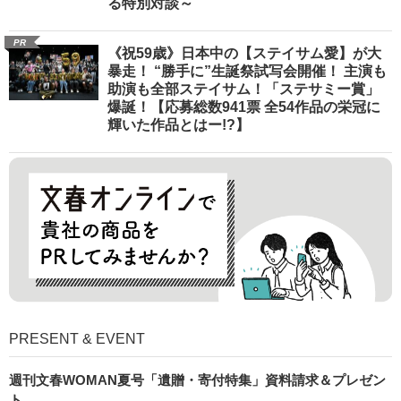
る特別対談～
PR
《祝59歳》日本中の【ステイサム愛】が大
暴走！ “勝手に”生誕祭試写会開催！ 主演も
助演も全部ステイサム！「ステサミー賞」
爆誕！【応募総数941票 全54作品の栄冠に
輝いた作品とはー!?】
PRESENT & EVENT
週刊文春WOMAN夏号「遺贈・寄付特集」資料請求＆プレゼン
ト