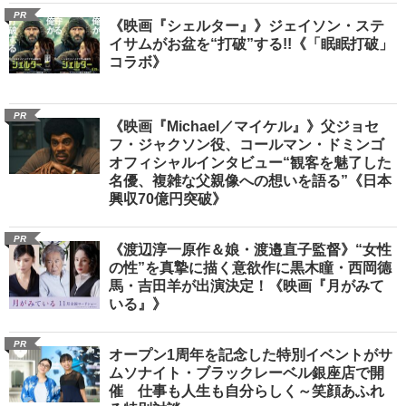
PR
《映画『シェルター』》ジェイソン・ステ
イサムがお盆を“打破”する!!《「眠眠打破」
コラボ》
PR
《映画『Michael／マイケル』》父ジョセ
フ・ジャクソン役、コールマン・ドミンゴ
オフィシャルインタビュー“観客を魅了した
名優、複雑な父親像への想いを語る”《日本
興収70億円突破》
PR
《渡辺淳一原作＆娘・渡邉直子監督》“女性
の性”を真摯に描く意欲作に黒木瞳・西岡德
馬・吉田羊が出演決定！《映画『月がみて
いる』》
PR
オープン1周年を記念した特別イベントがサ
ムソナイト・ブラックレーベル銀座店で開
催 仕事も人生も自分らしく～笑顔あふれ