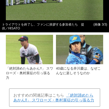
トライアウトを終了し、ファンに挨拶する参加者たち 提
(画像 3/3)
供／HISATO
「絶対諦めたらあかん!!」 スワ
40歳になる井川慶は、なぜこ
ローズ・奥村展征の引っ張る
んなに楽しそうなのか
力
おすすめの関連記事はこちら
「絶対諦めたら
あかん!!」 スワローズ・奥村展征の引っ張る力