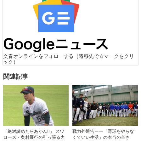
文春オンラインをフォローする
（遷移先で☆マークをクリ
ック）
関連記事
「絶対諦めたらあかん!!」 スワ
戦力外通告ーー「野球をやらな
ローズ・奥村展征の引っ張る力
くていい生活」の本当の辛さ