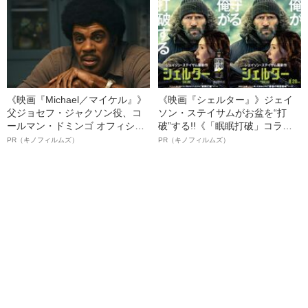
ト”が生み出した徹底ケアとは
《映画『Michael／マイケル』》
《映画『シェルター』》ジェイ
父ジョセフ・ジャクソン役、コ
ソン・ステイサムがお盆を“打
ールマン・ドミンゴ オフィシャ
破”する!!《「眠眠打破」コラ
ルインタビュー“観客を魅了した
ボ》
PR（キノフィルムズ）
PR（キノフィルムズ）
名優、複雑な父親像への想いを
語る”《日本興収70億円突破》