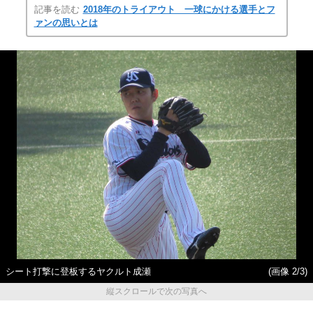
記事を読む
2018年のトライアウト 一球にかける選手とフ
ァンの思いとは
シート打撃に登板するヤクルト成瀬
(画像 2/3)
縦スクロールで次の写真へ