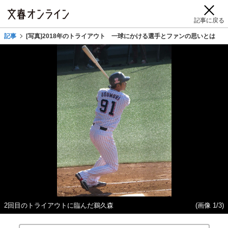
記事に戻る
記事
[写真]2018年のトライアウト 一球にかける選手とファンの思いとは
2回目のトライアウトに臨んだ鵜久森
(画像 1/3)