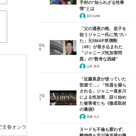
手村の“知られざる性事
情”とは
辰巳JUNK
「父の通夜の晩、息子を
狙うジャニー氏に気づい
た」元SMAP草彅剛
6位
（49）が巻き込まれた
6
「ジャニーズ性加害問
題」の“数奇な因縁”
山本 雲丹
「近藤真彦が使っていた
部屋で…」「性器を握ら
される」ジャニー喜多川
7位
による性加害、語り始め
7
た被害者たち《徹底取材
の裏側》
髙橋 大介
で文春オンラ
ヌードも不倫も厭わず、
離婚後も市川海老蔵や勝