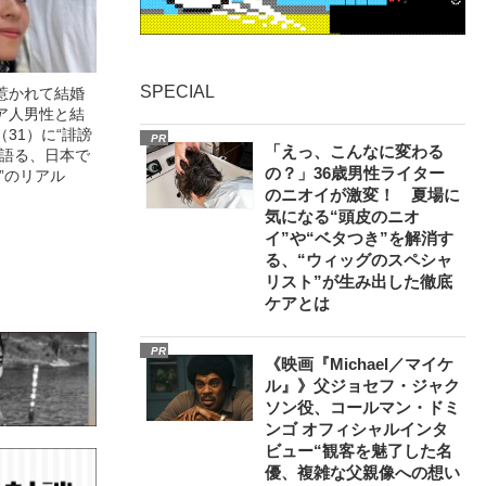
SPECIAL
惹かれて結婚
ア人男性と結
31）に“誹謗
PR
「えっ、こんなに変わる
が語る、日本で
の？」36歳男性ライター
”のリアル
のニオイが激変！ 夏場に
気になる“頭皮のニオ
イ”や“ベタつき”を解消す
る、“ウィッグのスペシャ
リスト”が生み出した徹底
ケアとは
PR
《映画『Michael／マイケ
ル』》父ジョセフ・ジャク
ソン役、コールマン・ドミ
ンゴ オフィシャルインタ
ビュー“観客を魅了した名
優、複雑な父親像への想い