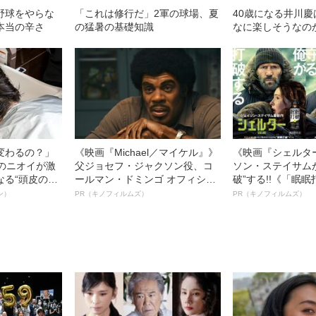
野球をやらな
「これは修行だ」2軍の球場、夏
40歳になる井川
本当の辛さ
の猛暑の基礎知識
なに楽しそうなの
変わるの？」
《映画『Michael／マイケル』》
《映画『シェルタ
ーのニオイが激
父ジョセフ・ジャクソン役、コ
ソン・ステイサム
なる“頭皮のニ
ールマン・ドミンゴ オフィシャ
破”する!!《「眠
”を解消す
ルインタビュー“観客を魅了した
ボ》
ン）
PR（キノフィルムズ）
PR（キノフィルムズ）
スペシャリス
名優、複雑な父親像への想いを
徹底ケアとは
語る”《日本興収70億円突破》