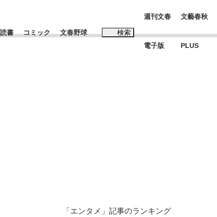
週刊文春
文藝春秋
読書
コミック
文春野球
検索
電子版
PLUS
インタビュー
読書
#松田聖子
BC日本代表“敗戦”の真実 選手が明かす...
、私のいま
「エンタメ」記事のランキング