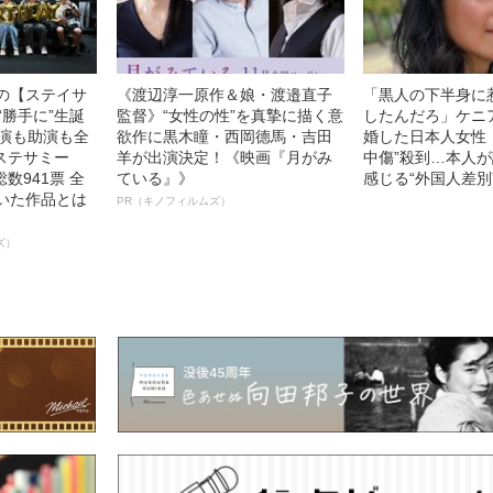
中の【ステイサ
《渡辺淳一原作＆娘・渡邉直子
「黒人の下半身に
“勝手に”生誕
監督》“女性の性”を真摯に描く意
したんだろ」ケニ
主演も助演も全
欲作に黒木瞳・西岡德馬・吉田
婚した日本人女性（
ステサミー
羊が出演決定！《映画『月がみ
中傷”殺到…本人
数941票 全
ている』》
感じる“外国人差別
輝いた作品とは
PR（キノフィルムズ）
ズ）