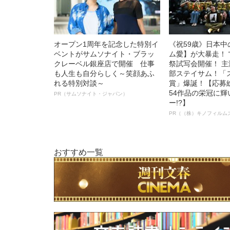
オープン1周年を記念した特別イ
《祝59歳》日本
ベントがサムソナイト・ブラッ
ム愛】が大暴走！ 
クレーベル銀座店で開催 仕事
祭試写会開催！ 
も人生も自分らしく～笑顔あふ
部ステイサム！「
れる特別対談～
賞」爆誕！【応募総
54作品の栄冠に
PR（サムソナイト・ジャパン）
ー!?】
PR（（株）キノフィルム
おすすめ一覧