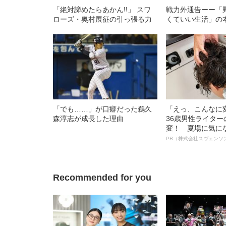
「絶対諦めたらあかん!!」 スワ
戦力外通告ーー「
ローズ・奥村展征の引っ張る力
くていい生活」の
「でも……」が口癖だった鵜久
「えっ、こんなに
森淳志が成長した理由
36歳男性ライタ
変！ 夏場に気に
オイ”や“ベタつき
PR（株式会社スヴェンソ
る、“ウィッグの
ト”が生み出した
Recommended for you