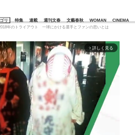
ゴリ
特集
連載
週刊文春
文藝春秋
WOMAN
CINEMA
]2018年のトライアウト 一球にかける選手とファンの思いとは
キーワード入力
ス
エンタメ
ライフ
ビジネス
詳しく見る
arrow_forward_ios
ーワードタグ一覧
山凌輝
#高市早苗
#後藤真希
#森岡毅
#城彰二
#内田有紀
#亀和田武
て明かした日本代表監督に...
「最悪の空気のまま解散」W
私のあのとき