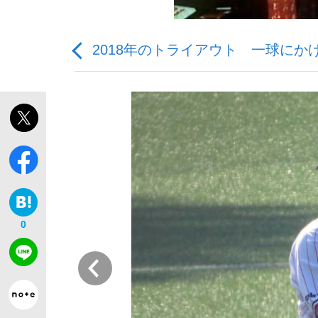
2018年のトライアウト 一球に
観る将棋、読む将棋
「敗因分析は一切聞かれなかった」侍ジャパン選
0
いまさら聞けない資産運用のすべて
前
「目標達成できなかったからと言って…」サッ