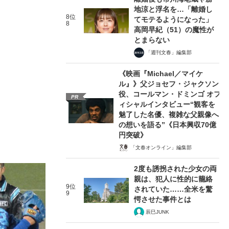
地涼と浮名を…「離婚し
8位
てモテるようになった」
8
高岡早紀（51）の魔性が
とまらない
「週刊文春」編集部
《映画『Michael／マイケ
ル』》父ジョセフ・ジャクソン
役、コールマン・ドミンゴ オフ
PR
ィシャルインタビュー“観客を
魅了した名優、複雑な父親像へ
の想いを語る”《日本興収70億
円突破》
「文春オンライン」編集部
2度も誘拐された少女の両
親は、犯人に性的に籠絡
9位
されていた……全米を驚
9
愕させた事件とは
辰巳JUNK