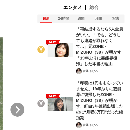
エンタメ
総合
最新
24時間
週間
月間
写真
「再結成するなら5人全員
がいい」「でも、どうし
ても連絡が取れなく
NEW
て…」元ZONE・
が悲しい」『北の国から』倉本聰氏（91...
を、目撃せよ。
MIZUHO（38）が明かす
「19年ぶりに芸能界復
帰」した本当の理由
佐藤 ちひろ
「印税は1円ももらってい
ません」19年ぶりに芸能
界に復帰したZONE・
NEW
MIZUHO（38）が明か
次
す、紅白3年連続出場した
のに“月収8万円”だった絶
頂期
佐藤 ちひろ