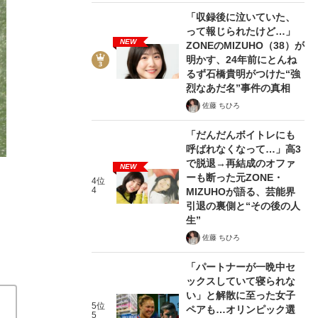
「収録後に泣いていた、
って報じられたけど…」
NEW
ZONEのMIZUHO（38）が
明かす、24年前にとんね
るず石橋貴明がつけた“強
烈なあだ名”事件の真相
佐藤 ちひろ
2018年のトライアウト 一球にかけ
「だんだんボイトレにも
文春野球コラム ウィンターリーグ201
呼ばれなくなって…」高3
で脱退→再結成のオファ
NEW
ーも断った元ZONE・
関連記事
4位
4
MIZUHOが語る、芸能界
引退の裏側と“その後の人
「絶対諦めたらあかん!!」 スワローズ・奥村展征の引っ
生”
いい生活」の本当の辛さ
「これは修行だ」2軍の球場、
佐藤 ちひろ
「パートナーが一晩中セ
ックスしていて寝られな
い」と解散に至った女子
5位
ペアも…オリンピック選
5