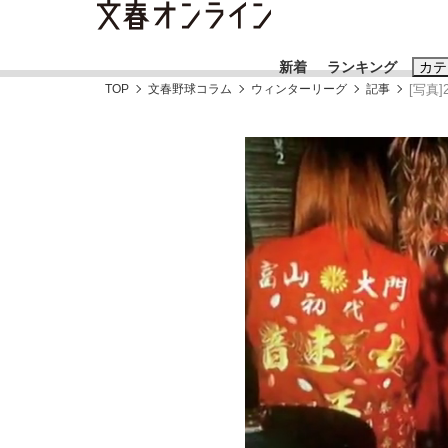
新着
ランキング
カテ
TOP
文春野球コラム
ウィンターリーグ
記事
[写真
スクープ
ニュー
おすすめのキ
#藤田晋
#三
#玉木雄一郎
「90%は失敗する。でも…」本田圭佑が初め
終戦から81年