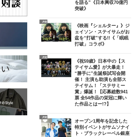
を語る”《日本興収70億円
突破》
PR
《映画『シェルター』》ジ
ェイソン・ステイサムがお
盆を“打破”する!!《「眠眠
打破」コラボ》
PR
《祝59歳》日本中の【ス
テイサム愛】が大暴走！
“勝手に”生誕祭試写会開
催！ 主演も助演も全部ス
テイサム！「ステサミー
賞」爆誕！【応募総数941
票 全54作品の栄冠に輝い
た作品とはー!?】
PR
オープン1周年を記念した
特別イベントがサムソナイ
ト・ブラックレーベル銀座