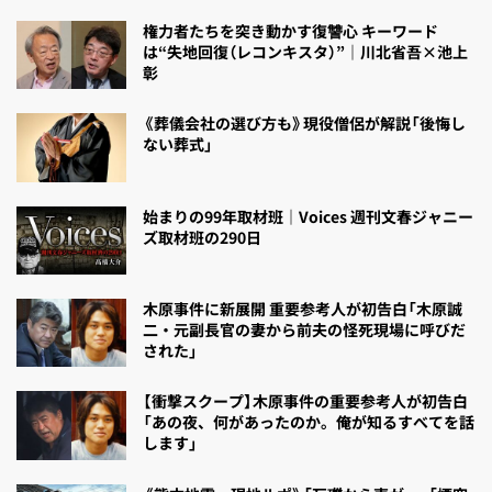
権力者たちを突き動かす復讐心 キーワード
は“失地回復（レコンキスタ）”｜川北省吾×池上
彰
《葬儀会社の選び方も》現役僧侶が解説「後悔し
ない葬式」
始まりの99年取材班｜Voices 週刊文春ジャニー
ズ取材班の290日
木原事件に新展開 重要参考人が初告白「木原誠
二・元副長官の妻から前夫の怪死現場に呼びだ
された」
【衝撃スクープ】木原事件の重要参考人が初告白
「あの夜、何があったのか。俺が知るすべてを話
します」