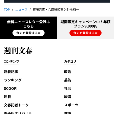
TOP
ニュース
斎藤元彦・兵庫県知事（47）を待ち受ける独りぼっちの執務室《立花孝志が告白「政策に感銘は受けてない」、県議9割は“反斎藤”》
無料ニュースレター登録は
期間限定キャンペーン中！年額
こちら
プラン9,999円
今すぐ登録する≫
今すぐ登録する≫
コンテンツ
カテゴリ
新着記事
政治
ランキング
芸能
SCOOP!
社会
連載
経済
文春記者トーク
スポーツ
電子版オリジナル
健康