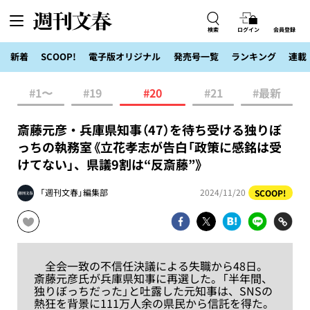
検索
ログイン
会員登録
新着
SCOOP!
電子版オリジナル
発売号一覧
ランキング
連載
#1〜
#19
#20
#21
#最新
斎藤元彦・兵庫県知事（47）を待ち受ける独りぼ
っちの執務室《立花孝志が告白「政策に感銘は受
けてない」、県議9割は“反斎藤”》
「週刊文春」編集部
2024/11/20
SCOOP!
全会一致の不信任決議による失職から48日。
斎藤元彦氏が兵庫県知事に再選した。「半年間、
独りぼっちだった」と吐露した元知事は、SNSの
熱狂を背景に111万人余の県民から信託を得た。