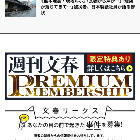
《熊本地震・現地ルポ》「瓦礫から声が…」「煙突
が落ちてきて…」被災者、日本製紙社員が語る惨
状