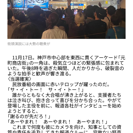
街頭演説には大勢の聴衆が
11月17日。神戸市中心部を東西に貫くアーケード「元
町商店街」の一角は、殺気立つほどの緊張感に包まれて
いた。午後8時を過ぎた瞬間、人だかりから、破裂音の
ような拍手と歓声が響き渡る。
〈当選確実〉
民放番組の画面に赤いテロップが躍ったのだ。
「サ・イ・トー！ サ・イ・トー！」
誰からともなく大合唱が沸き上がると、支援者たち
は泣き叫び、抱き合って喜びを分かち合った。やがて
登場した主役を前に、報道各社がインタビューを始め
ようとすると、
「謝るのが先だろ！」
「あーやまれ！ あーやまれ！ あーやまれ！」
これまで何度も彼にカメラを向け、知事としての資
質や責任を追及してきた報道クルーに、容赦ない怒声