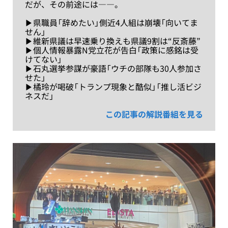
だが、その前途には――。
▶︎県職員「辞めたい」側近4人組は崩壊「向いてま
せん」
▶︎維新県議は早速乗り換えも県議9割は“反斎藤”
▶︎個人情報暴露N党立花が告白「政策に感銘は受
けてない」
▶︎石丸選挙参謀が豪語「ウチの部隊も30人参加さ
せた」
▶︎橘玲が喝破「トランプ現象と酷似」「推し活ビジ
ネスだ」
この記事の解説番組を見る