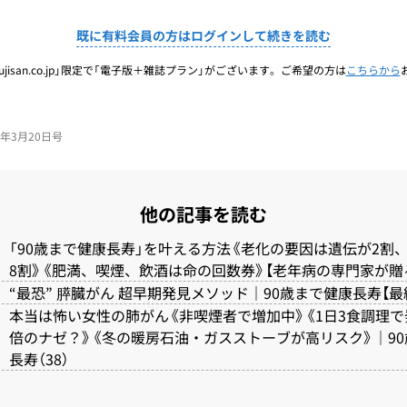
既に有料会員の方はログインして続きを読む
jisan.co.jp」限定で「電子版＋雑誌プラン」がございます。ご希望の方は
こちらから
25年3月20日号
他の記事を読む
「90歳まで健康長寿」を叶える方法《老化の要因は遺伝が2割
8割》《肥満、喫煙、飲酒は命の回数券》【老年病の専門家が贈
“最恐” 膵臓がん 超早期発見メソッド｜90歳まで健康長寿【最
本当は怖い女性の肺がん《非喫煙者で増加中》《1日3食調理
倍のナゼ？》《冬の暖房石油・ガスストーブが高リスク》｜90
長寿（38）