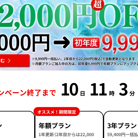
10
11
3
ンペーン終了まで
日
時
分
オススメ！期間限定
ン
年額プラン
3年プラン
1年更新（2年目からは22,000
59,400円一