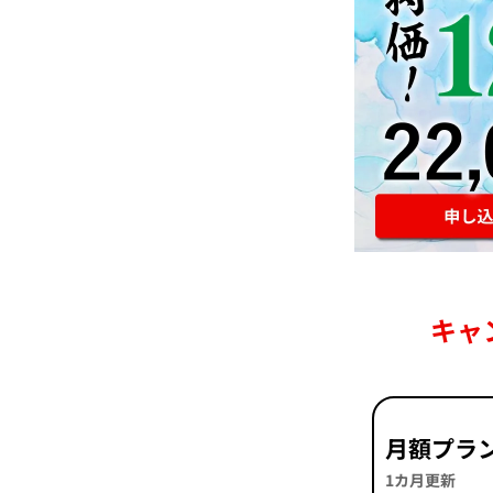
キャ
月額プラ
1カ月更新