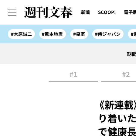
新着
SCOOP!
電子
#木原誠二
#熊本地震
#皇室
#侍ジャパン
#
期間
#1
#2
《新連載
り着いた
で健康長