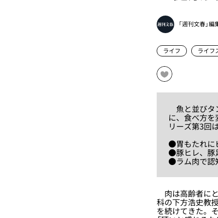
「週刊文春」編
ライフ
ライフ
魚と並びタン
に、食べ方を
リーズ第3回
●胃もたれに
●豚ヒレ、豚
●ラム肉で認
肉は高齢者にと
科の下方浩史教授
を続けてきた。