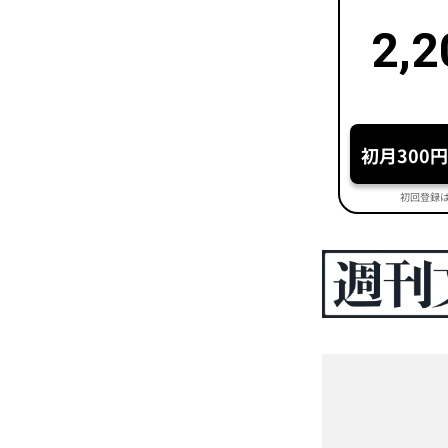
2,2
初月300
初回登録は