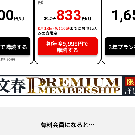
円）
00
833
1,6
円/月
およそ
円/月
8月18日（火）10時
までにお申し込
みの方限定
初年度9,999円で
円で購読する
3年プラン
購読する
初月300円
有料会員になると…