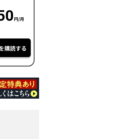
50
円/月
を購読する