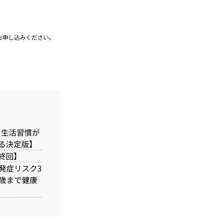
お申し込みください。
、生活習慣が
る決定版】
終回】
で発症リスク3
歳まで健康