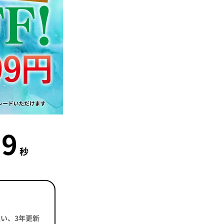
8
秒
括払い、3年更新