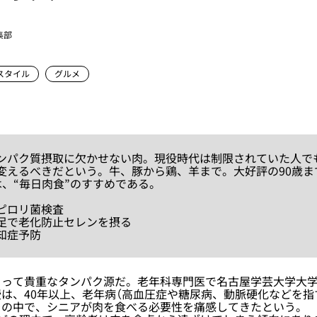
集部
スタイル
グルメ
パク質摂取に欠かせない肉。現役時代は制限されていた人でも
変えるべきだという。牛、豚から鶏、羊まで。大好評の90歳ま
は、“毎日肉食”のすすめである。
ピロリ菌検査
足で老化防止セレンを摂る
知症予防
って貴重なタンパク源だ。老年科専門医で名古屋学芸大学大学
は、40年以上、老年病（高血圧症や糖尿病、動脈硬化などを指
その中で、シニアが肉を食べる必要性を痛感してきたという。