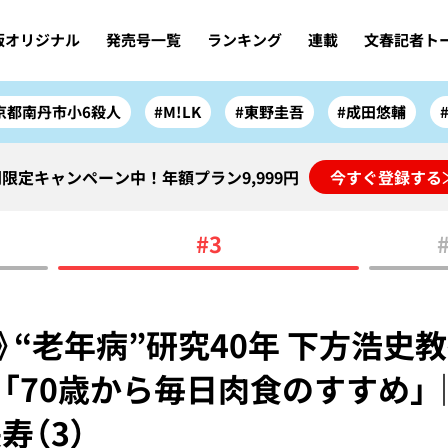
版オリジナル
発売号一覧
ランキング
連載
文春記者ト
京都南丹市小6殺人
#M!LK
#東野圭吾
#成田悠輔
限定キャンペーン中！年額プラン9,999円
今すぐ登録する
#3
》“老年病”研究40年 下方浩史教
「70歳から毎日肉食のすすめ」｜
寿（3）