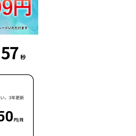
56
秒
括払い、3年更新
50
円/月