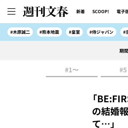
新着
SCOOP!
電子
#木原誠二
#熊本地震
#皇室
#侍ジャパン
#
期間
#1〜
#5
「BE:F
の結婚報
て…」