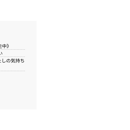
走中》
い
わたしの気持ち