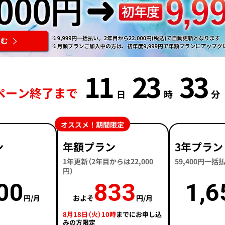
11
23
33
ペーン終了まで
日
時
分
オススメ！期間限定
ン
年額プラン
3年プラン
1年更新（2年目からは22,000
59,400円一
円）
00
833
1,6
円/月
およそ
円/月
8月18日（火）10時
までにお申し込
みの方限定