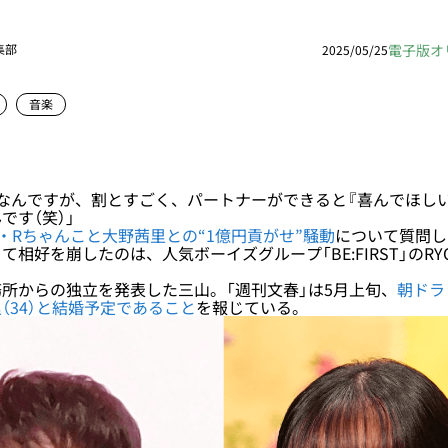
電子版オ
集部
2025/05/25
音楽
なんですが、割とすごく、パートナーができると『喜んでほし
です（笑）」
er・Rちゃんこと大野茜里との“1億円貢がせ”騒動
について質問し
相好を崩したのは、人気ボーイズグループ「BE:FIRST」のRY
所からの独立を発表した三山。「週刊文春」は5月上旬、
朝ドラ
（34）と結婚予定であること
を報じている。