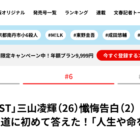
版オリジナル
発売号一覧
ランキング
連載
文春記者ト
京都南丹市小6殺人
#M!LK
#東野圭吾
#成田悠輔
限定キャンペーン中！年額プラン9,999円
今すぐ登録する
#6
IRST」三山凌輝（26）懺悔告白（2
道に初めて答えた！「人生や命