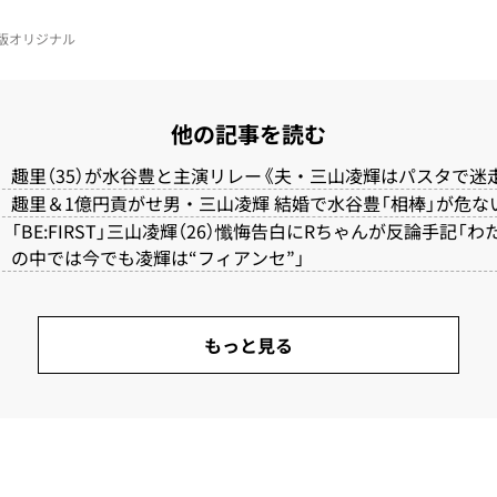
電子版オリジナル
他の記事を読む
趣里（35）が水谷豊と主演リレー《夫・三山凌輝はパスタで迷
趣里＆1億円貢がせ男・三山凌輝 結婚で水谷豊「相棒」が危な
「BE:FIRST」三山凌輝（26）懺悔告白にRちゃんが反論手記「
の中では今でも凌輝は“フィアンセ”」
もっと見る