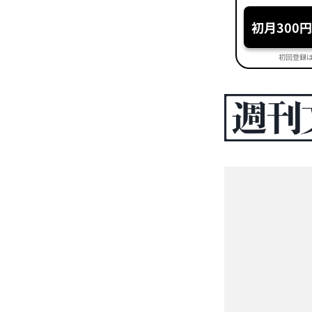
初月300
初回登録は