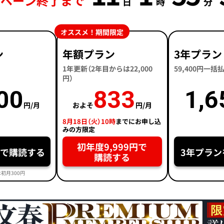
ンペーン終了まで
日
時
分
オススメ！期間限定
ン
年額プラン
3年プラン
1年更新（2年目からは22,000
59,400円一
円）
00
833
1,6
円/月
およそ
円/月
8月18日（火）10時
までにお申し込
みの方限定
初年度9,999円で
円で購読する
3年プラン
購読する
初月300円