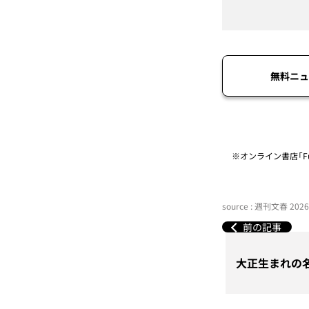
無料ニュ
※オンライン書店「Fu
source : 週刊文春 20
前の記事
大正生まれの