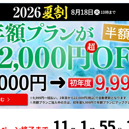
11
1
55