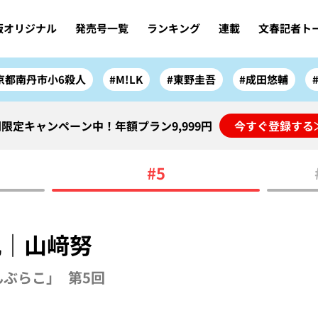
版オリジナル
発売号一覧
ランキング
連載
文春記者ト
京都南丹市小6殺人
#M!LK
#東野圭吾
#成田悠輔
限定キャンペーン中！年額プラン9,999円
今すぐ登録する
#5
机｜山﨑努
んぶらこ」 第5回