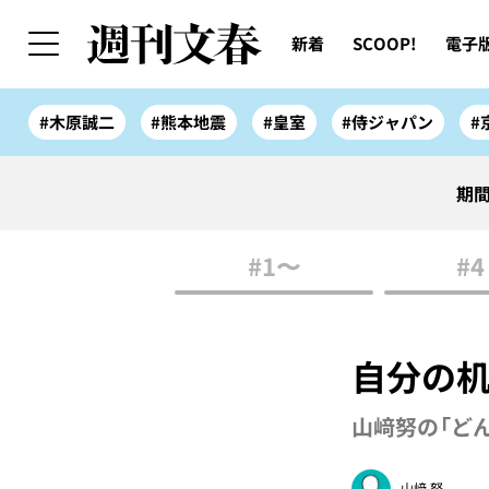
新着
SCOOP!
電子
#木原誠二
#熊本地震
#皇室
#侍ジャパン
#
期間
#1〜
#4
自分の
山﨑努の「ど
山﨑 努