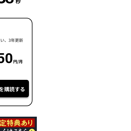
秒
括払い、3年更新
50
円/月
を購読する