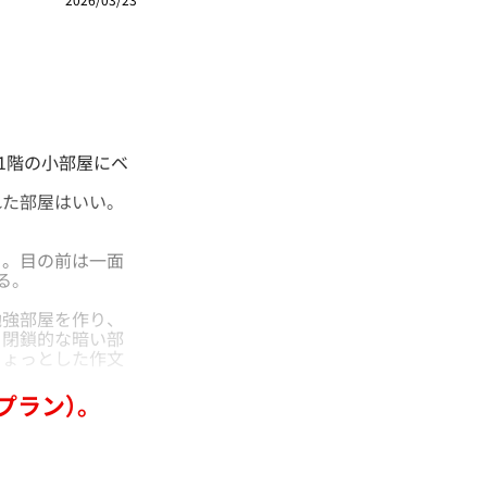
1階の小部屋にベ
た部屋はいい。
。目の前は一面
る。
強部屋を作り、
。閉鎖的な暗い部
ちょっとした作文
プラン）。