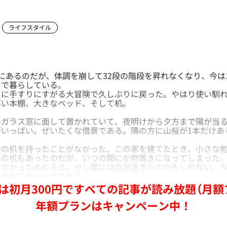
ライフスタイル
あるのだが、体調を崩して32段の階段を昇れなくなり、今は
こで暮らしている。
に手すりにすがる大冒険で久しぶりに戻った。やはり使い馴れ
高い本棚、大きなベッド、そして机。
ガラス窓に面して置かれていて、夜明けから夕方まで陽が当る
がいっぱい。ぜいたくな借景である。隅の方に山桜が1本だけあ
の机を持ったことがなかった。この家を建てたとき、小さな勉
けの机もあったのだが、いつの間にか物置きになってしまった
けなかったのだろう。少し僕には立派過ぎたのかもしれない。
卓併用で充分なのである。
は初月300円ですべての記事が読み放題（月額
年額プランはキャンペーン中！