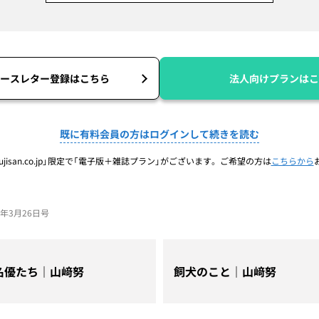
ースレター登録はこちら
法人向けプランはこ
既に有料会員の方はログインして続きを読む
jisan.co.jp」限定で「電子版＋雑誌プラン」がございます。ご希望の方は
こちらから
26年3月26日号
名優たち｜山﨑努
飼犬のこと｜山﨑努