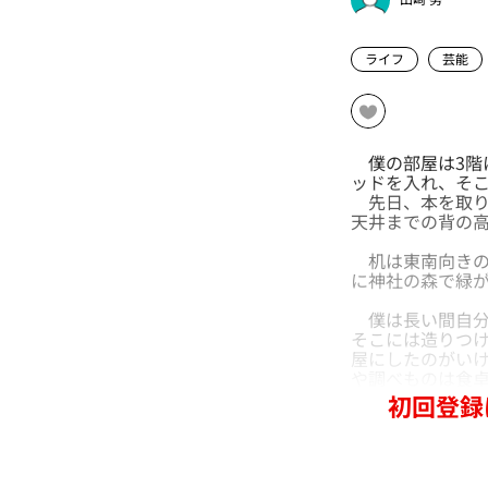
ライフ
芸能
僕の部屋は3階に
ッドを入れ、そ
先日、本を取り
天井までの背の
机は東南向きの
に神社の森で緑
僕は長い間自分
そこには造りつ
屋にしたのがい
や調べものは食
初回登録