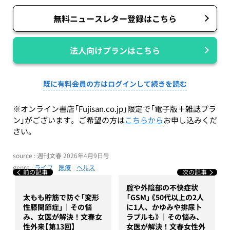
無料ニュースレター登録はこちら
法人向けプランはこちら
既に有料会員の方はログインして続きを読む
※オンライン書店「Fujisan.co.jp」限定で「電子版＋雑誌プラ
ン」がございます。ご希望の方は
こちらから
お申し込みくだ
さい。
source : 週刊文春 2026年4月9日号
genre :
ライフ
医療
ヘルス
前の記事
次の記事
腟や外陰部の不快症状
太もも貯筋で防ぐ「変形
「GSM」《50代以上の2人
性膝関節症」｜その悩
に1人、かゆみや排尿ト
み、女医が解決！文春女
ラブルも》｜その悩み、
性外来【第13回】
女医が解決！文春女性外