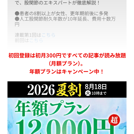
で、股関節のエキスパートが徹底解説！
●患者の8割以上が女性、更年期前後に多発
●人工股関節耐久年数が10年延長、費用十数万
円
連載第1回は
こちら
前回は
こちら
初回登録は初月300円ですべての記事が読み放題
（月額プラン）。
年額プランはキャンペーン中！