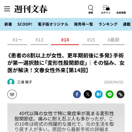
検索
ログイン
会員登録
新着
SCOOP!
電子版オリジナル
発売号一覧
ランキング
連載
#1〜
#13
#14
#15
#最新
《患者の8割以上が女性、更年期前後に多発》手術
が第一選択肢に「変形性股関節症」｜その悩み、女
医が解決！文春女性外来【第14回】
三浦 陽子
2026/04/02
40代以降の女性で特に発症率が高まる変形性
股関節症。痛みに耐え忍ぶ人も多かったが、こ
の10年は術式の飛躍的な進化で、元の生活を取
り戻す人が多い。原因から最新手術の詳細ま