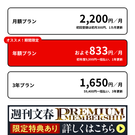
2,200
円／月
月額プラン
初回登録は初月300円、1カ月更新
オススメ！期間限定
833
およそ
円／月
年額プラン
初年度9,999円一括払い、1年更新
1,650
円／月
3年プラン
59,400円一括払い、3年更新