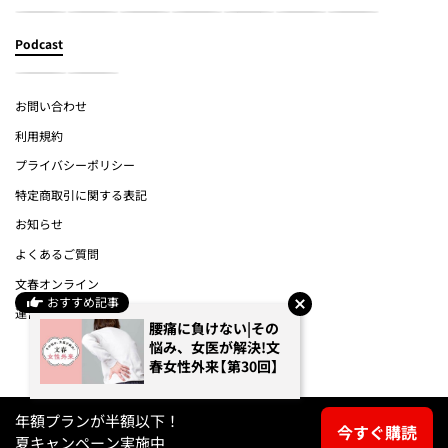
Podcast
お問い合わせ
利用規約
プライバシーポリシー
特定商取引に関する表記
お知らせ
よくあるご質問
文春オンライン
おすすめ記事
運営会社
腰痛に負けない|その
悩み、女医が解決!文
(c) Bungeishunju Ltd.
春女性外来【第30回】
年額プランが半額以下！
今すぐ購読
夏キャンペーン実施中