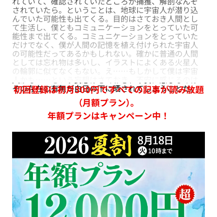
れていて、確認されていたどころか捕獲、解剖なんぞ
されていたら。ということは、地球に宇宙人が潜り込
んでいた可能性も出てくる。目的はさておき人間とし
て生活し、僕ともコミュニケーションをとっていた可
能性まで出てくる。コミュニケーションをとっていた
だけでなく、僕が人間の記憶を植え付けられた宇宙人
の可能性だってあるかもしれない。確かに普通の人間
としては忘れ物は多いし、イラストによくある火星人
の輪郭に似てなくもない。え……もしかして僕は宇宙
人かも……という妄想はさておき、不安に感じるのは
その存在の有無が白日の下に晒されてしまうことだ。
初回登録は初月300円ですべての記事が読み放題
（月額プラン）。
年額プランはキャンペーン中！