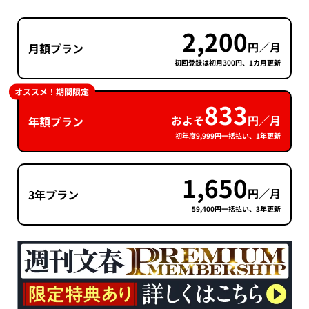
2,200
円／月
月額プラン
初回登録は初月300円、1カ月更新
オススメ！期間限定
833
およそ
円／月
年額プラン
初年度9,999円一括払い、1年更新
1,650
円／月
3年プラン
59,400円一括払い、3年更新