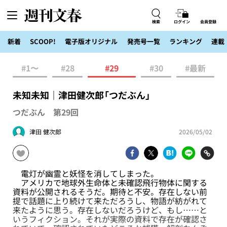
検索
ログイン
会員登録
新着
SCOOP!
電子版オリジナル
発売号一覧
ランキング
連載
#1〜
#28
#29
#30
#最新
未知未知｜津田健次郎「つだぶん」
つだぶん 第29回
津田 健次郎
2026/05/02
電灯が幽霊と妖怪を消してしまった。
アメリカで地球外生命体と未確認飛行物体に関する
資料が公開されるそうだ。期待と不安。存在しない前
提で話題に上り続けて来ただろうし、物語が紡がれて
来たように思う。存在しないだろうけど、もし……と
いうフィクション。それが実際の資料で存在が確認さ