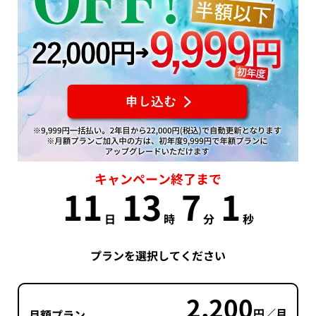
キャンペーン終了まで
11
13
7
0
日
時
分
秒
プランを選択してください
2,200
円／月
月額プラン