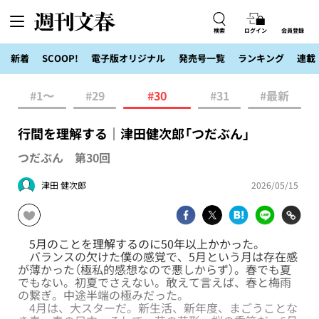
検索
ログイン
会員登録
新着
SCOOP!
電子版オリジナル
発売号一覧
ランキング
連載
#1〜
#29
#30
#31
#最新
行間を理解する｜津田健次郎「つだぶん」
つだぶん 第30回
津田 健次郎
2026/05/15
5月のことを理解するのに50年以上かかった。
バランスの欠けた僕の感覚で、5月という月は存在感
が薄かった（極私的感想なので悪しからず）。春でも夏
でもない。初夏でさえない。敢えて言えば、春と梅雨
の繋ぎ。中途半端の極みだった。
4月は、大スターだ。新生活、新年度、まごうことな