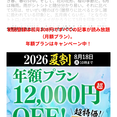
き春、春の只中。そして、花の花形、桜の季節だ。6月
は梅雨。雨がシトシトと随分分かり易い。それに比べ
て5月は、せいぜい鯉のぼり（雛祭りに比べると少し雑
に扱われている印象）と、五月病くらいだ。『となりの
トトロ』のサツキとメイがかろうじて5月を印象づけて
いる。あの姉妹がいなければ5月など4月と6月に占領、
分割統治されてしまっていただろう。
初回登録は初月300円ですべての記事が読み放題
（月額プラン）。
年額プランはキャンペーン中！