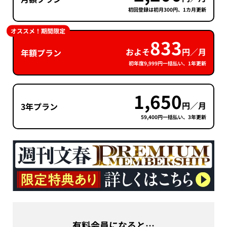
初回登録は初月300円、1カ月更新
オススメ！期間限定
833
およそ
円／月
年額プラン
初年度9,999円一括払い、1年更新
1,650
円／月
3年プラン
59,400円一括払い、3年更新
有料会員になると…