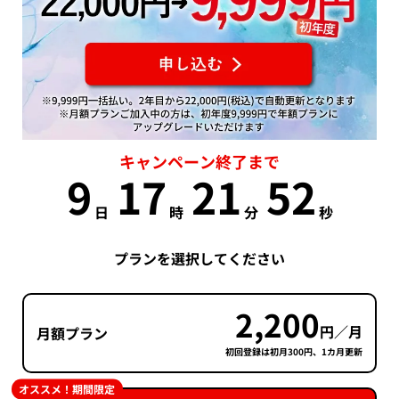
キャンペーン終了まで
9
17
21
51
日
時
分
秒
プランを選択してください
2,200
円／月
月額プラン
初回登録は初月300円、1カ月更新
オススメ！期間限定