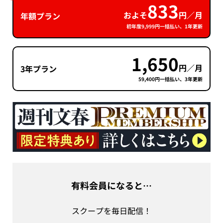
833
およそ
円／月
年額プラン
初年度9,999円一括払い、1年更新
1,650
円／月
3年プラン
59,400円一括払い、3年更新
有料会員になると…
スクープを毎日配信！