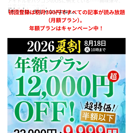
アイドルをパソコンのOSに例えている……興味津々、
仕事が手につかぬ。
「そうだね、95じゃないよねぇ」
初回登録は初月300円ですべての記事が読み放題
（月額プラン）。
年額プランはキャンペーン中！