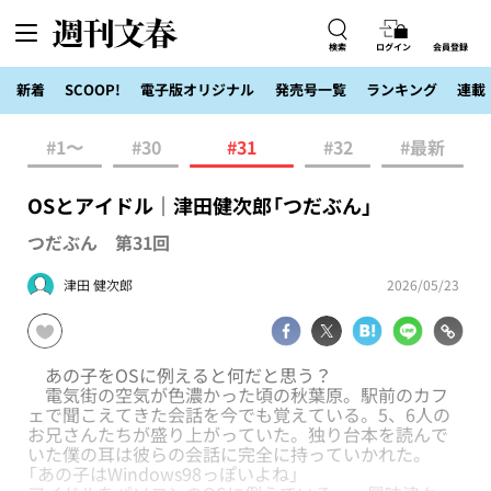
検索
ログイン
会員登録
新着
SCOOP!
電子版オリジナル
発売号一覧
ランキング
連載
#1〜
#30
#31
#32
#最新
OSとアイドル｜津田健次郎「つだぶん」
つだぶん 第31回
津田 健次郎
2026/05/23
あの子をOSに例えると何だと思う？
電気街の空気が色濃かった頃の秋葉原。駅前のカフ
ェで聞こえてきた会話を今でも覚えている。5、6人の
お兄さんたちが盛り上がっていた。独り台本を読んで
いた僕の耳は彼らの会話に完全に持っていかれた。
「あの子はWindows98っぽいよね」