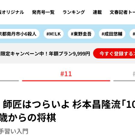
版オリジナル
発売号一覧
ランキング
連載
文春記者ト
京都南丹市小6殺人
#M!LK
#東野圭吾
#成田悠輔
限定キャンペーン中！年額プラン9,999円
今すぐ登録する
#11
 師匠はつらいよ 杉本昌隆流「1
0歳からの将棋
手習い入門