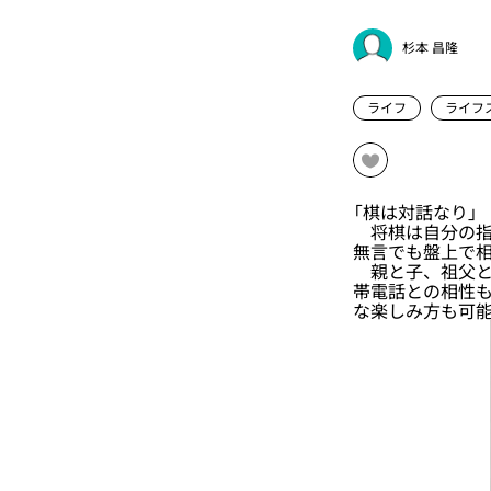
杉本 昌隆
ライフ
ライフ
「棋は対話なり」
将棋は自分の指
無言でも盤上で
親と子、祖父と
帯電話との相性
な楽しみ方も可