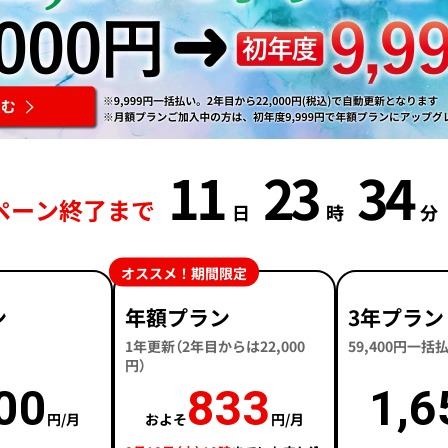
11
23
34
ペーン終了まで
日
時
分
オススメ！期間限定
ン
年額プラン
3年プラン
1年更新（2年目からは22,000
59,400円一
円）
00
833
1,6
円/月
およそ
円/月