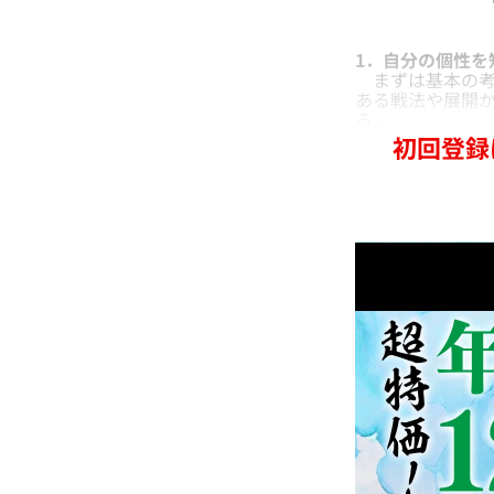
1．自分の個性を
まずは基本の考
ある戦法や展開
る。
初回登録