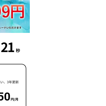
20
秒
括払い、3年更新
50
円/月