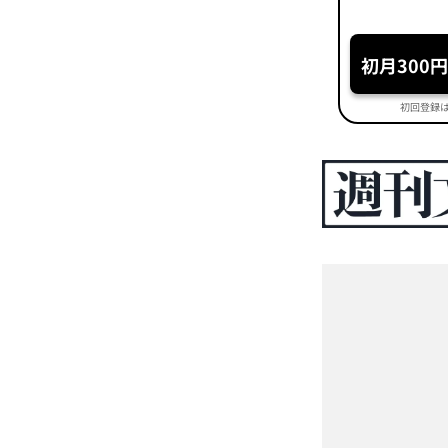
初月300
初回登録は