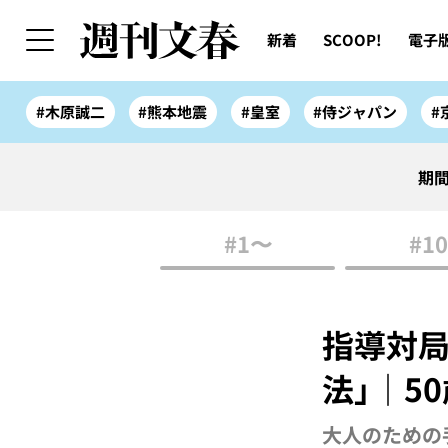
新着
SCOOP!
電子
#木原誠二
#熊本地震
#皇室
#侍ジャパン
#
期間
#1〜
#10
指導対局
法」｜5
大人のための