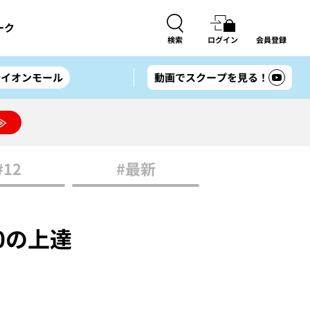
ーク
検索
ログイン
会員登録
#イオンモール
動画でスクープを見る！
≫
#12
#最新
0の上達