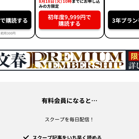
8月18日（火）10時
までにお申し込
みの方限定
初年度9,999円で
円で購読する
3年プラン
購読する
初月300円
有料会員になると…
スクープを毎日配信！
スクープ記事をいち早く読める