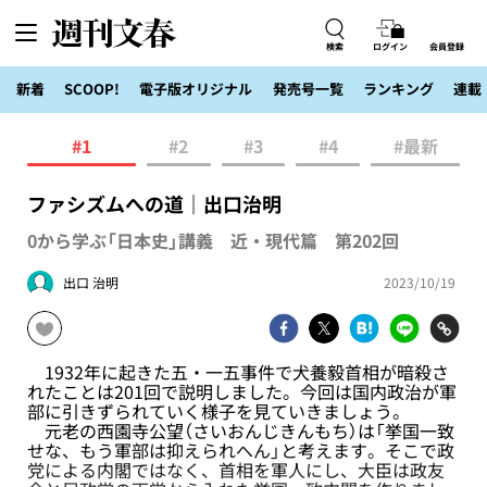
検索
ログイン
会員登録
新着
SCOOP!
電子版オリジナル
発売号一覧
ランキング
連載
#1
#2
#3
#4
#最新
ファシズムへの道｜出口治明
0から学ぶ「日本史」講義 近・現代篇 第202回
出口 治明
2023/10/19
1932年に起きた五・一五事件で犬養毅首相が暗殺さ
れたことは201回で説明しました。今回は国内政治が軍
部に引きずられていく様子を見ていきましょう。
元老の西園寺公望（さいおんじきんもち）は「挙国一致
せな、もう軍部は抑えられへん」と考えます。そこで政
党による内閣ではなく、首相を軍人にし、大臣は政友