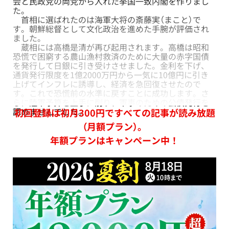
会と民政党の両党から入れた挙国一致内閣を作りまし
た。
首相に選ばれたのは海軍大将の斎藤実（まこと）で
す。朝鮮総督として文化政治を進めた手腕が評価され
ました。
蔵相には高橋是清が再び起用されます。高橋は昭和
恐慌で困窮する農山漁村救済のために大量の赤字国債
を発行して日銀に引き受けさせました。金利を下げ、
通貨発行限度を1億2000万円から一気に10億円に引き
上げてインフレに誘導し、経済を急回復させたので
す。これで恐慌前の水準に戻すことに成功します。さ
らに陸軍予算を上手に削り、軍事のための公債発行を
認めませんでした。
初回登録は初月300円ですべての記事が読み放題
（月額プラン）。
年額プランはキャンペーン中！