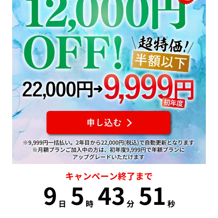
キャンペーン終了まで
9
5
43
50
日
時
分
秒