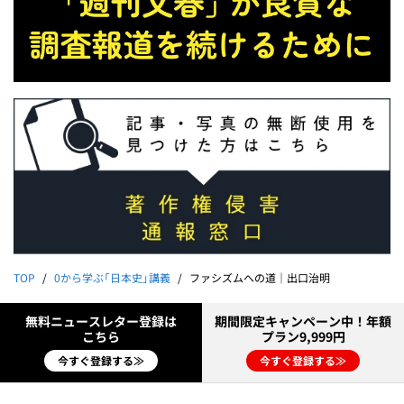
TOP
0から学ぶ「日本史」講義
ファシズムへの道｜出口治明
無料ニュースレター登録は
期間限定キャンペーン中！年額
こちら
プラン9,999円
今すぐ登録する≫
今すぐ登録する≫