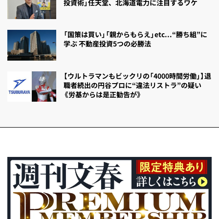
投資術」任天堂、北海道電力に注目するワケ
「国策は買い」「親からもらえ」etc...“勝ち組”に
学ぶ 不動産投資5つの必勝法
【ウルトラマンもビックリの「4000時間労働」】退
職者続出の円谷プロに“違法リストラ”の疑い
《労基からは是正勧告が》