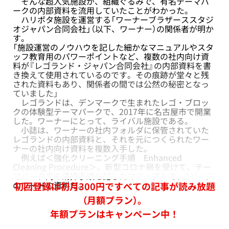
そんな超人気施設が、組織ぐるみで、有名テーマパ
ークの内部資料を流用していたことがわかった。
ハリポタ施設を運営する「ワーナーブラザーススタジ
オジャパン合同会社」（以下、ワーナー）の関係者が明か
す。
「施設運営のノウハウを記した細かなマニュアルやスタ
ッフ教育用のパワーポイントなど、複数の社内向け資
料が『レゴランド・ジャパン合同会社』の内部資料を書
き換えて使用されているのです。その痕跡が堂々と残
された資料もあり、関係者の間では公然の秘密となっ
ていました」
レゴランドは、デンマークで生まれたレゴ・ブロッ
クの体験型テーマパークで、2017年に名古屋市で開業
した。ワーナーにとって、ライバル施設である。
小誌は、ワーナーの社内フォルダに保管されていた
レゴランドの内部資料と、それを元につくられたワー
ナーの社内向け資料を複数入手した。
例えば＜強化クリーニング手順 Enhanced
Cleaning Procedure＞。新型コロナ禍を受けて、テー
マパーク内の清掃手順を記したマニュアルで、3ページ
のワードの資料だ。
初回登録は初月300円ですべての記事が読み放題
（月額プラン）。
年額プランはキャンペーン中！