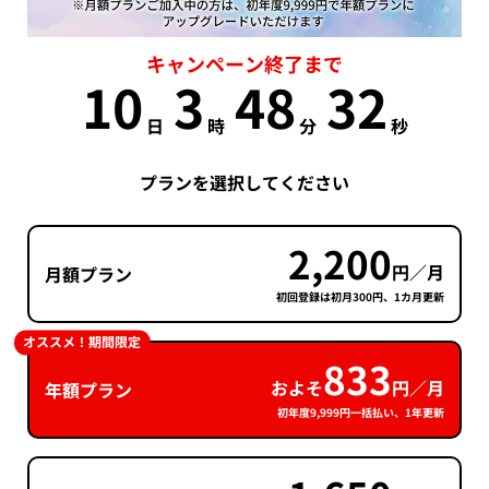
キャンペーン終了まで
10
3
48
32
日
時
分
秒
プランを選択してください
2,200
円／月
月額プラン
初回登録は初月300円、1カ月更新
オススメ！期間限定
833
およそ
円／月
年額プラン
初年度9,999円一括払い、1年更新