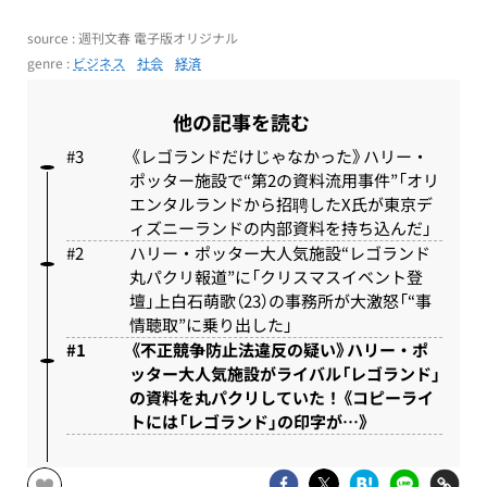
source : 週刊文春 電子版オリジナル
genre :
ビジネス
社会
経済
他の記事を読む
《レゴランドだけじゃなかった》ハリー・
ポッター施設で“第2の資料流用事件”「オリ
エンタルランドから招聘したX氏が東京デ
ィズニーランドの内部資料を持ち込んだ」
ハリー・ポッター大人気施設“レゴランド
丸パクリ報道”に「クリスマスイベント登
壇」上白石萌歌（23）の事務所が大激怒「“事
情聴取”に乗り出した」
《不正競争防止法違反の疑い》ハリー・ポ
ッター大人気施設がライバル「レゴランド」
の資料を丸パクリしていた！《コピーライ
トには「レゴランド」の印字が…》