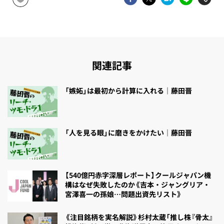
関連記事
「嫉妬」は最初から計算に入れる｜藤田晋
「人を見る眼」に磨きをかけたい｜藤田晋
【540億円赤字深層レポート】クールジャパン機
構はなぜ失敗したのか《吉本・ジャングリア・
宮澤喜一の孫娘…問題出資先リスト》
《注目銘柄を実名解説》杉村太蔵「推し株『骨太』