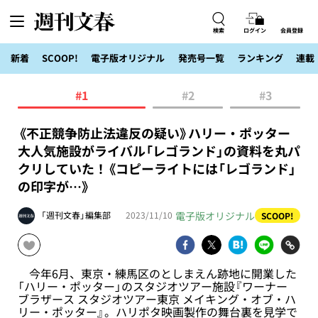
検索
ログイン
会員登録
新着
SCOOP!
電子版オリジナル
発売号一覧
ランキング
連載
#1
#2
#3
《不正競争防止法違反の疑い》ハリー・ポッター
大人気施設がライバル「レゴランド」の資料を丸パ
クリしていた！《コピーライトには「レゴランド」
の印字が…》
電子版オリジナル
「週刊文春」編集部
2023/11/10
SCOOP!
今年6月、東京・練馬区のとしまえん跡地に開業した
「ハリー・ポッター」のスタジオツアー施設『ワーナー
ブラザース スタジオツアー東京 メイキング・オブ・ハ
リー・ポッター』。ハリポタ映画製作の舞台裏を見学で