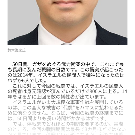
鈴木啓之氏
50日間。ガザをめぐる武力衝突の中で、これまで最
も長期に及んだ戦闘の日数です。この衝突が起こった
のは2014年。イスラエルの民間人で犠牲になったのは
わずか6人でした。
これに対して今回の戦闘では、イスラエルの民間人
の死者は身元確認が済んでいるだけで800人に上る。14
年をはるかに上回る数の犠牲者が出ています。
イスラエルがいま大規模な軍事作戦を展開している
のは、この甚大な被害の“代償”をハマスに払わせるた
めに他なりません。ならば、今回の戦闘の終結までに
は、50日間よりも長い時間がかかるはずです。
では、停戦までどれほどの期間を要するのか。実際
のところ、今回の戦闘期間は最長で3カ月ほどではない
かと見ています。停戦という形になるか、新たな作戦