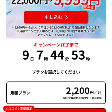
キャンペーン終了まで
9
7
44
53
日
時
分
秒
プランを選択してください
2,200
円／月
月額プラン
初回登録は初月300円、1カ月更新
オススメ！期間限定