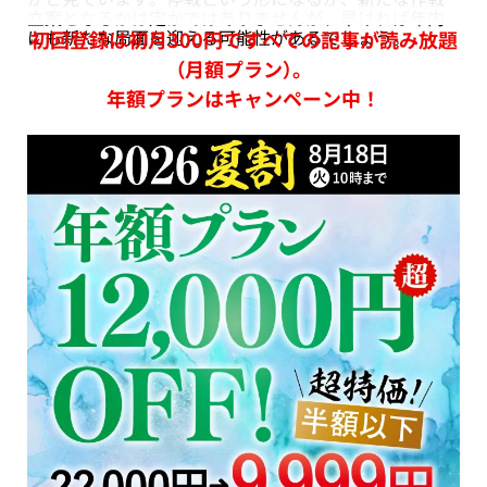
立案となるかは定かではありませんが、早ければ年内
にも新たな局面を迎える可能性があるでしょう。
初回登録は初月300円ですべての記事が読み放題
（月額プラン）。
年額プランはキャンペーン中！