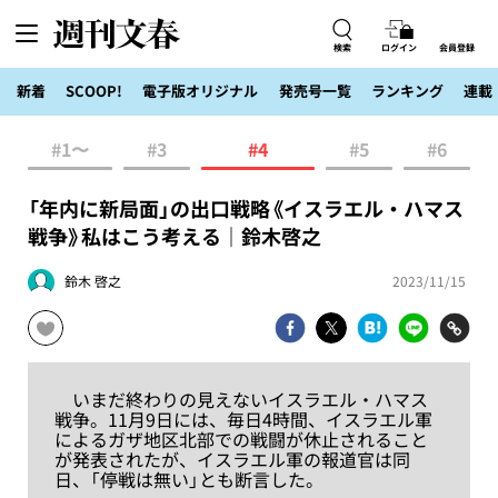
検索
ログイン
会員登録
新着
SCOOP!
電子版オリジナル
発売号一覧
ランキング
連載
#1〜
#3
#4
#5
#6
「年内に新局面」の出口戦略《イスラエル・ハマス
戦争》私はこう考える｜鈴木啓之
鈴木 啓之
2023/11/15
いまだ終わりの見えないイスラエル・ハマス
戦争。11月9日には、毎日4時間、イスラエル軍
によるガザ地区北部での戦闘が休止されること
が発表されたが、イスラエル軍の報道官は同
日、「停戦は無い」とも断言した。