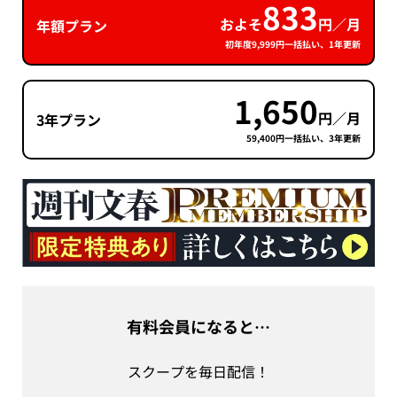
833
およそ
円／月
年額プラン
初年度9,999円一括払い、1年更新
1,650
円／月
3年プラン
59,400円一括払い、3年更新
有料会員になると…
スクープを毎日配信！