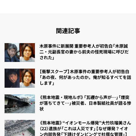
関連記事
木原事件に新展開 重要参考人が初告白「木原誠
二・元副長官の妻から前夫の怪死現場に呼びだ
された」
【衝撃スクープ】木原事件の重要参考人が初告白
「あの夜、何があったのか。俺が知るすべてを話
します」
《熊本地震・現地ルポ》「瓦礫から声が…」「煙突
が落ちてきて…」被災者、日本製紙社員が語る惨
状
《熊本地震》“イオンモール爆発”大竹玖瑠美さん
（22）遺族が「これは人災です」【なぜ爆発？イオ
ン内部告発「下請けダンピングで杜撰な管理」】