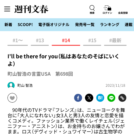
検索
ログイン
会員登録
新着
SCOOP!
電子版オリジナル
発売号一覧
ランキング
連載
#1〜
#13
#14
#15
#最新
I'll be there for you（私はあなたのそばにいく
よ）
町山智浩の言霊USA 第698回
町山 智浩
2023/11/18
90年代のTVドラマ『フレンズ』は、ニューヨークを舞
台に「大人になれない」女3人と男3人の友情と恋愛を描
くコメディ。ファッション業界で働くレイチェル（ジェ
ニファー・アニストン）は、お金持ちのお嬢さんでわが
まま。ロス（デヴィッド・シュワイマー）は古生物学の