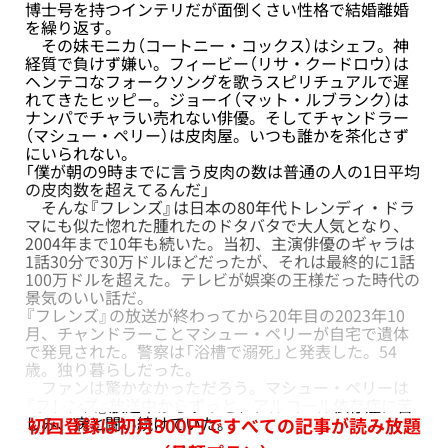
博士号を持つインテリだが面倒くさい性格で結婚離婚
を繰り返す。
その妹モニカ（コートニー・コックス）はシェフ。神
経質で負けず嫌い。フィービー（リサ・クードロウ）は
ヘンテコなフォークソングを歌うスピリチュアルで遅
れてきたヒッピー。ジョーイ（マット・ルブランク）は
ナンパでチャラい売れない俳優。そしてチャンドラー
（マシュー・ペリー）は皮肉屋。いつも誰かを茶化さず
にいられない。
「僕が朝の9時までに言う皮肉の数は普通の人の1日平均
の皮肉数を超えてるんだ」
そんな『フレンズ』は日本の80年代トレンディ・ドラ
マにも似た惚れた腫れたのドタバタで大人気となり、
2004年まで10年も続いた。当初、主演俳優のギャラは
1話30分で30万ドルほどだったが、それは最終的に1話
100万ドルを超えた。テレビが娯楽の王様だった時代の
景気のいい話だ。
『フレンズ』の放送が終わってから20年目の2023年10
月、チャンドラーことマシュー・ペリーが自宅で遺体
で発見された。警察は「浴槽で溺死」と発表した。54
歳。独り暮らしだった。
ファンは驚かなかっただろう。マシュー・ペリーは
『フレンズ』放送中からずっと、アルコール依存症に苦
しみ、病と闘い続けていた。
初回登録は初月300円ですべての記事が読み放題