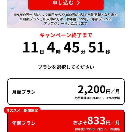
キャンペーン終了まで
11
4
45
50
日
時
分
秒
プランを選択してください
2,200
円／月
月額プラン
初回登録は初月300円、1カ月更新
オススメ！期間限定
833
およそ
円／月
年額プラン
初年度9,999円一括払い、1年更新